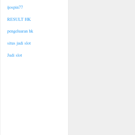
ijospin77
RESULT HK
pengeluaran hk
situs judi slot
Judi slot