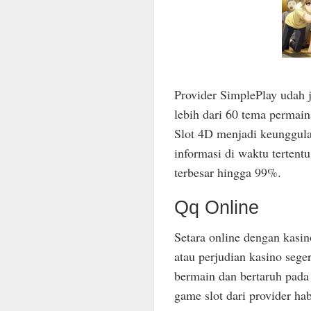
Provider SimplePlay udah 
lebih dari 60 tema permai
Slot 4D menjadi keunggulan
informasi di waktu terten
terbesar hingga 99%.
Qq Online
Setara online dengan kasin
atau perjudian kasino seg
bermain dan bertaruh pada 
game slot dari provider h