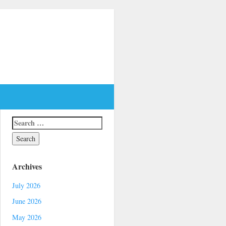
Archives
July 2026
June 2026
May 2026