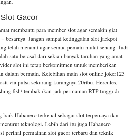
ungan.
Slot Gacor
n amat membantu para member slot agar semakin giat
– besarnya. Jangan sampai ketinggalan slot jackpot
 yang telah menanti agar semua pemain mulai senang. Judi
lah satu berasal dari sekian banyak taruhan yang amat
ovider slot ini tetap berkomitmen untuk memberikan
 dalam bermain. Kelebihan main slot online joker123
posit via pulsa sekurang-kurangnya 20ribu. Hercules,
ishing fish/ tembak ikan jadi permainan RTP tinggi di
g baik Habanero terkenal sebagai slot terpercaya dan
menurut teknologi. Lebih dari itu juga Habanero
i perihal permainan slot gacor terbaru dan teknik