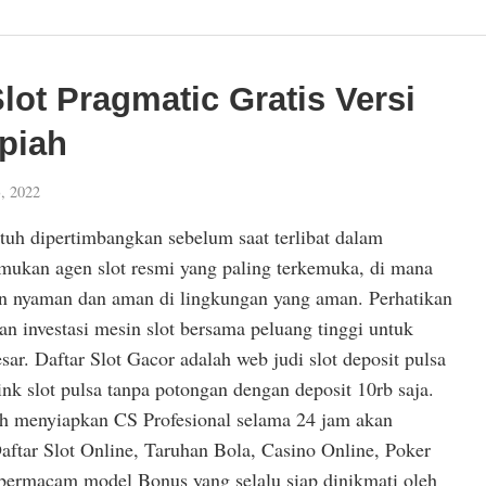
ot Pragmatic Gratis Versi
piah
, 2022
tuh dipertimbangkan sebelum saat terlibat dalam
mukan agen slot resmi yang paling terkemuka, di mana
n nyaman dan aman di lingkungan yang aman. Perhatikan
an investasi mesin slot bersama peluang tinggi untuk
r. Daftar Slot Gacor adalah web judi slot deposit pulsa
nk slot pulsa tanpa potongan dengan deposit 10rb saja.
lah menyiapkan CS Profesional selama 24 jam akan
ftar Slot Online, Taruhan Bola, Casino Online, Poker
 bermacam model Bonus yang selalu siap dinikmati oleh