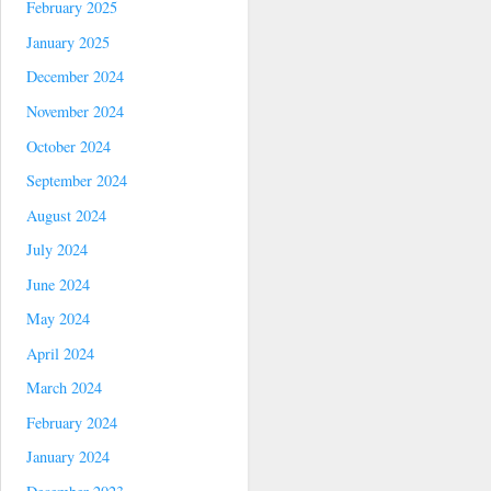
February 2025
January 2025
December 2024
November 2024
October 2024
September 2024
August 2024
July 2024
June 2024
May 2024
April 2024
March 2024
February 2024
January 2024