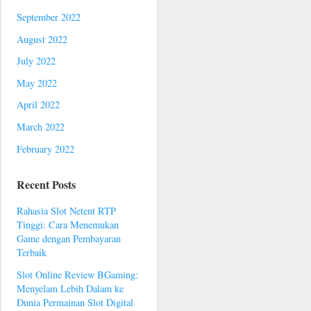
September 2022
August 2022
July 2022
May 2022
April 2022
March 2022
February 2022
Recent Posts
Rahasia Slot Netent RTP
Tinggi: Cara Menemukan
Game dengan Pembayaran
Terbaik
Slot Online Review BGaming:
Menyelam Lebih Dalam ke
Dunia Permainan Slot Digital