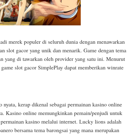
jadi merek populer di seluruh dunia dengan menawarkan
nan slot gacor yang unik dan menarik. Game dengan tema
 yang di tawarkan oleh provider yang satu ini. Menurut
tu game slot gacor SimplePlay dapat memberikan winrate
o nyata, kerap dikenal sebagai permainan kasino online
era. Kasino online memungkinkan pemain/penjudi untuk
permainan kasino melalui internet. Lucky lions adalah
abanero bersama tema barongsai yang mana merupakan