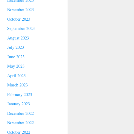
December 2023
November 2023
October 2023
September 2023
August 2023
July 2023
June 2023
May 2023
April 2023
March 2023
February 2023
January 2023
December 2022
November 2022
October 2022