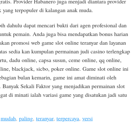
gratis. Provider Habanero juga menjadi diantara provider
k yang terpopuler di kalangan anak muda.
bih dahulu dapat mencari bukti dari agen profesional dan
untuk pemain. Anda juga bisa mendapatkan bonus harian
kan promosi web game slot online teranyar dan layanan
iatas sedia kan kumpulan permainan judi casino terlengkap
artu, dadu online, capsa susun, ceme online, qq online,
nline, blackjack, sicbo, poker online. Game slot online ini
 sebagian bulan kemarin, game ini amat diminati oleh
. Banyak Sekali Faktor yang menjadikan permainan slot
at di minati ialah variasi game yang disatukan jadi satu
,
mudah
,
paling
,
teranyar
,
terpercaya
,
versi