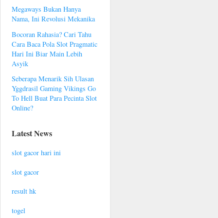
Megaways Bukan Hanya
Nama, Ini Revolusi Mekanika
Bocoran Rahasia? Cari Tahu
Cara Baca Pola Slot Pragmatic
Hari Ini Biar Main Lebih
Asyik
Seberapa Menarik Sih Ulasan
Yggdrasil Gaming Vikings Go
To Hell Buat Para Pecinta Slot
Online?
Latest News
slot gacor hari ini
slot gacor
result hk
togel