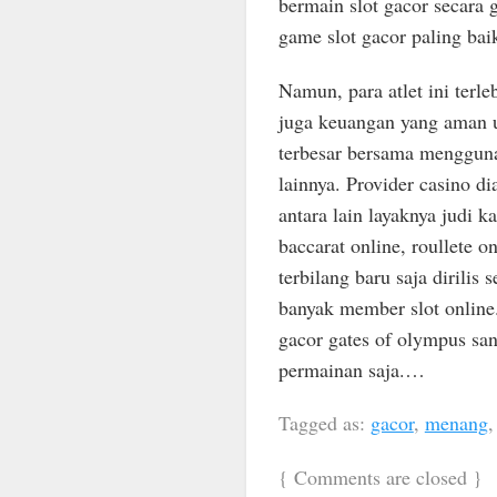
bermain slot gacor secara 
game slot gacor paling bai
Namun, para atlet ini terle
juga keuangan yang aman 
terbesar bersama mengguna
lainnya. Provider casino d
antara lain layaknya judi k
baccarat online, roullete o
terbilang baru saja dirilis
banyak member slot online
gacor gates of olympus sang
permainan saja.…
Tagged as:
gacor
,
menang
{
Comments are closed
}