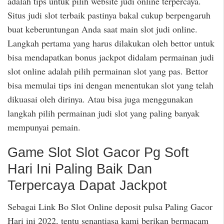
adalah tips untuk pilih website judi online terpercaya.
Situs judi slot terbaik pastinya bakal cukup berpengaruh
buat keberuntungan Anda saat main slot judi online.
Langkah pertama yang harus dilakukan oleh bettor untuk
bisa mendapatkan bonus jackpot didalam permainan judi
slot online adalah pilih permainan slot yang pas. Bettor
bisa memulai tips ini dengan menentukan slot yang telah
dikuasai oleh dirinya. Atau bisa juga menggunakan
langkah pilih permainan judi slot yang paling banyak
mempunyai pemain.
Game Slot Slot Gacor Pg Soft
Hari Ini Paling Baik Dan
Terpercaya Dapat Jackpot
Sebagai Link Bo Slot Online deposit pulsa Paling Gacor
Hari ini 2022, tentu senantiasa kami berikan bermacam