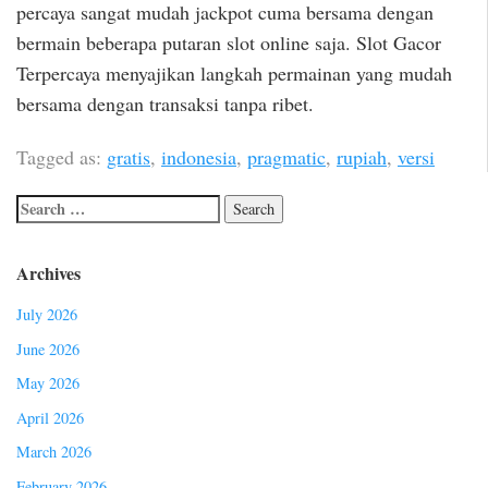
percaya sangat mudah jackpot cuma bersama dengan
bermain beberapa putaran slot online saja. Slot Gacor
Terpercaya menyajikan langkah permainan yang mudah
bersama dengan transaksi tanpa ribet.
Tagged as:
gratis
,
indonesia
,
pragmatic
,
rupiah
,
versi
Archives
July 2026
June 2026
May 2026
April 2026
March 2026
February 2026