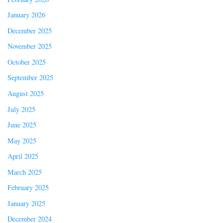
January 2026
December 2025
November 2025
October 2025
September 2025
August 2025
July 2025
June 2025
May 2025
April 2025
March 2025
February 2025
January 2025
December 2024