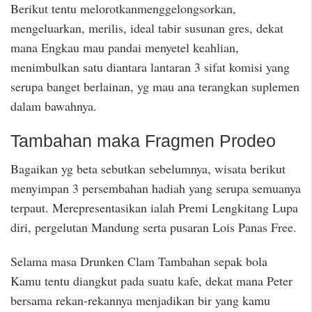
Berikut tentu melorotkanmenggelongsorkan,
mengeluarkan, merilis, ideal tabir susunan gres, dekat
mana Engkau mau pandai menyetel keahlian,
menimbulkan satu diantara lantaran 3 sifat komisi yang
serupa banget berlainan, yg mau ana terangkan suplemen
dalam bawahnya.
Tambahan maka Fragmen Prodeo
Bagaikan yg beta sebutkan sebelumnya, wisata berikut
menyimpan 3 persembahan hadiah yang serupa semuanya
terpaut. Merepresentasikan ialah Premi Lengkitang Lupa
diri, pergelutan Mandung serta pusaran Lois Panas Free.
Selama masa Drunken Clam Tambahan sepak bola
Kamu tentu diangkut pada suatu kafe, dekat mana Peter
bersama rekan-rekannya menjadikan bir yang kamu