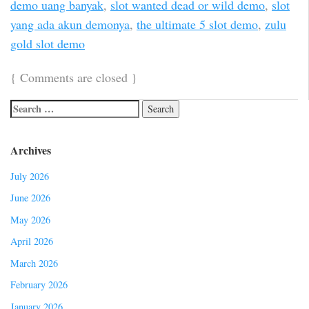
demo uang banyak
,
slot wanted dead or wild demo
,
slot
yang ada akun demonya
,
the ultimate 5 slot demo
,
zulu
gold slot demo
{
Comments are closed
}
Archives
July 2026
June 2026
May 2026
April 2026
March 2026
February 2026
January 2026