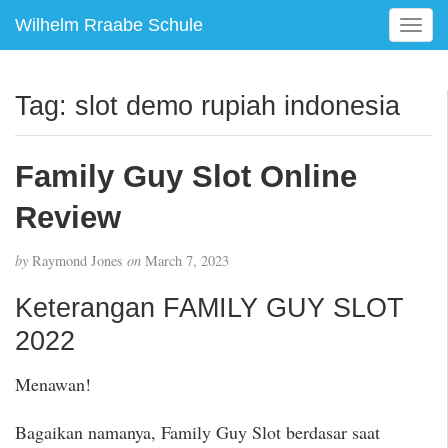
Wilhelm Rraabe Schule
T
o
g
g
Tag:
slot demo rupiah indonesia
l
e
n
Family Guy Slot Online
a
v
Review
i
g
by
Raymond Jones
on
March 7, 2023
a
t
Keterangan FAMILY GUY SLOT
i
2022
o
n
Menawan!
Bagaikan namanya, Family Guy Slot berdasar saat