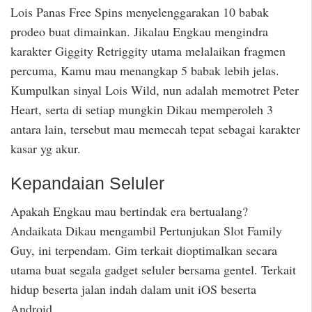
Lois Panas Free Spins menyelenggarakan 10 babak
prodeo buat dimainkan. Jikalau Engkau mengindra
karakter Giggity Retriggity utama melalaikan fragmen
percuma, Kamu mau menangkap 5 babak lebih jelas.
Kumpulkan sinyal Lois Wild, nun adalah memotret Peter
Heart, serta di setiap mungkin Dikau memperoleh 3
antara lain, tersebut mau memecah tepat sebagai karakter
kasar yg akur.
Kepandaian Seluler
Apakah Engkau mau bertindak era bertualang?
Andaikata Dikau mengambil Pertunjukan Slot Family
Guy, ini terpendam. Gim terkait dioptimalkan secara
utama buat segala gadget seluler bersama gentel. Terkait
hidup beserta jalan indah dalam unit iOS beserta
Android.