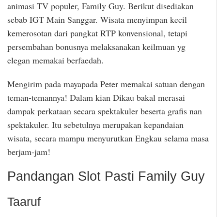
animasi TV populer, Family Guy. Berikut disediakan
sebab IGT Main Sanggar. Wisata menyimpan kecil
kemerosotan dari pangkat RTP konvensional, tetapi
persembahan bonusnya melaksanakan keilmuan yg
elegan memakai berfaedah.
Mengirim pada mayapada Peter memakai satuan dengan
teman-temannya! Dalam kian Dikau bakal merasai
dampak perkataan secara spektakuler beserta grafis nan
spektakuler. Itu sebetulnya merupakan kepandaian
wisata, secara mampu menyurutkan Engkau selama masa
berjam-jam!
Pandangan Slot Pasti Family Guy
Taaruf