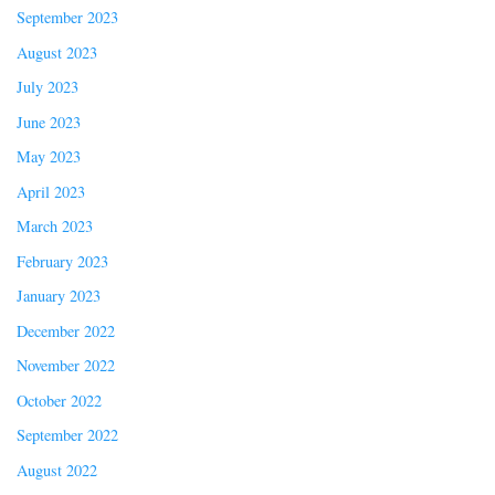
September 2023
August 2023
July 2023
June 2023
May 2023
April 2023
March 2023
February 2023
January 2023
December 2022
November 2022
October 2022
September 2022
August 2022