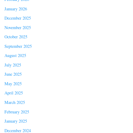
January 2026
December 2025
November 2025
October 2025
September 2025
August 2025
July 2025
June 2025
May 2025
April 2025
March 2025
February 2025
January 2025
December 2024