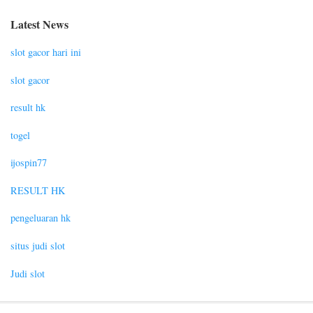
Latest News
slot gacor hari ini
slot gacor
result hk
togel
ijospin77
RESULT HK
pengeluaran hk
situs judi slot
Judi slot