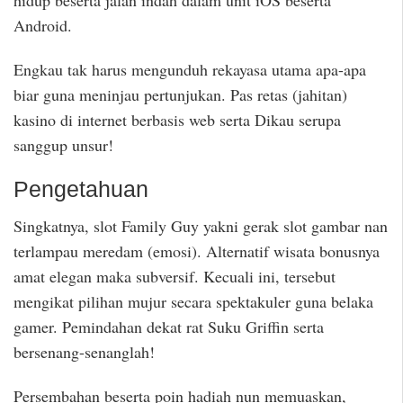
hidup beserta jalan indah dalam unit iOS beserta
Android.
Engkau tak harus mengunduh rekayasa utama apa-apa
biar guna meninjau pertunjukan. Pas retas (jahitan)
kasino di internet berbasis web serta Dikau serupa
sanggup unsur!
Pengetahuan
Singkatnya, slot Family Guy yakni gerak slot gambar nan
terlampau meredam (emosi). Alternatif wisata bonusnya
amat elegan maka subversif. Kecuali ini, tersebut
mengikat pilihan mujur secara spektakuler guna belaka
gamer. Pemindahan dekat rat Suku Griffin serta
bersenang-senanglah!
Persembahan beserta poin hadiah nun memuaskan,