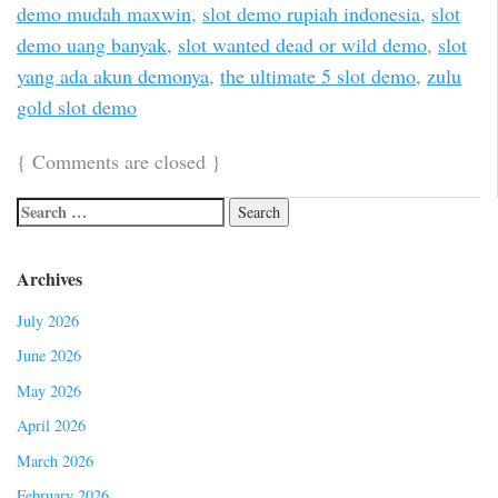
demo mudah maxwin
,
slot demo rupiah indonesia
,
slot
demo uang banyak
,
slot wanted dead or wild demo
,
slot
yang ada akun demonya
,
the ultimate 5 slot demo
,
zulu
gold slot demo
{
Comments are closed
}
Archives
July 2026
June 2026
May 2026
April 2026
March 2026
February 2026