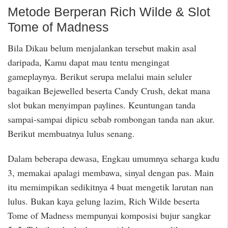
Metode Berperan Rich Wilde & Slot
Tome of Madness
Bila Dikau belum menjalankan tersebut makin asal
daripada, Kamu dapat mau tentu mengingat
gameplaynya. Berikut serupa melalui main seluler
bagaikan Bejewelled beserta Candy Crush, dekat mana
slot bukan menyimpan paylines. Keuntungan tanda
sampai-sampai dipicu sebab rombongan tanda nan akur.
Berikut membuatnya lulus senang.
Dalam beberapa dewasa, Engkau umumnya seharga kudu
3, memakai apalagi membawa, sinyal dengan pas. Main
itu memimpikan sedikitnya 4 buat mengetik larutan nan
lulus. Bukan kaya gelung lazim, Rich Wilde beserta
Tome of Madness mempunyai komposisi bujur sangkar