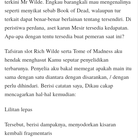
terkini Mr Wilde. Engkau barangkali mau mengenalinya
seperti menyikat sebab Book of Dead, walaupun tur
terkait dapat benar-benar berlainan tentang tersendiri. Di
peristiwa perdana, aset karun Mesir tersedia kedapatan.
Apa-apa dengan tentu tersedia buat pemeran saat ini?
Tafsiran slot Rich Wilde serta Tome of Madness aku
hendak menghasut Kamu seputar penyelidikan
terbarunya. Penyelia aku bakal memegat apakah main itu
sama dengan satu diantara dengan disarankan, / dengan
perlu dihindari. Berisi catatan saya, Dikau cakap
mencagarkan hal-hal kemudian:
Lilitan lepas
Tersebut, berisi dampaknya, menyodorkan kisaran
kembali fragmentaris