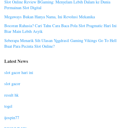
Slot Online Review BGaming: Menyelam Lebih Dalam ke Dunia
Permainan Slot Digital
Megaways Bukan Hanya Nama, Ini Revolusi Mekanika
Bocoran Rahasia? Cari Tahu Cara Baca Pola Slot Pragmatic Hari Ini
Biar Main Lebih Asyik
Seberapa Menarik Sih Ulasan Yggdrasil Gaming Vikings Go To Hell
Buat Para Pecinta Slot Online?
Latest News
slot gacor hari ini
slot gacor
result hk
togel
ijospin77