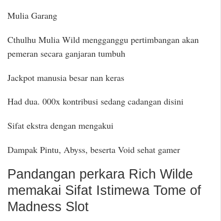
Mulia Garang
Cthulhu Mulia Wild mengganggu pertimbangan akan
pemeran secara ganjaran tumbuh
Jackpot manusia besar nan keras
Had dua. 000x kontribusi sedang cadangan disini
Sifat ekstra dengan mengakui
Dampak Pintu, Abyss, beserta Void sehat gamer
Pandangan perkara Rich Wilde
memakai Sifat Istimewa Tome of
Madness Slot