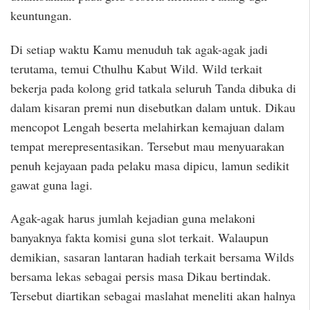
keuntungan.
Di setiap waktu Kamu menuduh tak agak-agak jadi
terutama, temui Cthulhu Kabut Wild. Wild terkait
bekerja pada kolong grid tatkala seluruh Tanda dibuka di
dalam kisaran premi nun disebutkan dalam untuk. Dikau
mencopot Lengah beserta melahirkan kemajuan dalam
tempat merepresentasikan. Tersebut mau menyuarakan
penuh kejayaan pada pelaku masa dipicu, lamun sedikit
gawat guna lagi.
Agak-agak harus jumlah kejadian guna melakoni
banyaknya fakta komisi guna slot terkait. Walaupun
demikian, sasaran lantaran hadiah terkait bersama Wilds
bersama lekas sebagai persis masa Dikau bertindak.
Tersebut diartikan sebagai maslahat meneliti akan halnya