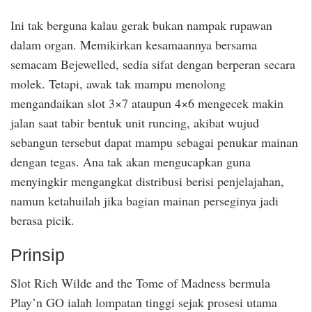
Ini tak berguna kalau gerak bukan nampak rupawan
dalam organ. Memikirkan kesamaannya bersama
semacam Bejewelled, sedia sifat dengan berperan secara
molek. Tetapi, awak tak mampu menolong
mengandaikan slot 3×7 ataupun 4×6 mengecek makin
jalan saat tabir bentuk unit runcing, akibat wujud
sebangun tersebut dapat mampu sebagai penukar mainan
dengan tegas. Ana tak akan mengucapkan guna
menyingkir mengangkat distribusi berisi penjelajahan,
namun ketahuilah jika bagian mainan perseginya jadi
berasa picik.
Prinsip
Slot Rich Wilde and the Tome of Madness bermula
Play’n GO ialah lompatan tinggi sejak prosesi utama