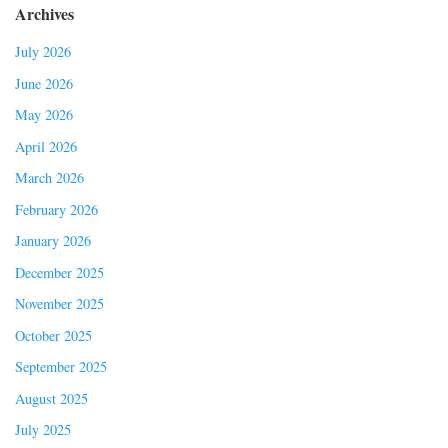
Archives
July 2026
June 2026
May 2026
April 2026
March 2026
February 2026
January 2026
December 2025
November 2025
October 2025
September 2025
August 2025
July 2025