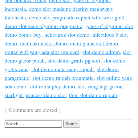
indonesia
,
demo slot madame destiny megaways
indonesia
,
demo slot pragmatic rupiah wild west gold
,
demo slot zeus olympus pragmatic
,
gates of olympus slot
demo bonus buy
,
hellcatraz slot demo
,
infectious 5 slot
demo
,
main akun slot demo
,
main game slot demo
,
router wifi yang ada slot sim card
,
slot demo admin
,
slot
demo gacor parah
,
slot demo gratis pg soft
,
slot demo
gratis zeus
,
slot demo mata uang rupiah
,
slot demo
paragmatic
,
slot demo rupiah pragmatic
,
slot online yang
ada demo
,
slot roma play demo
,
slot yang lagi gacor
,
starlight princess demo slot
,
thor slot demo rupiah
{
Comments are closed
}