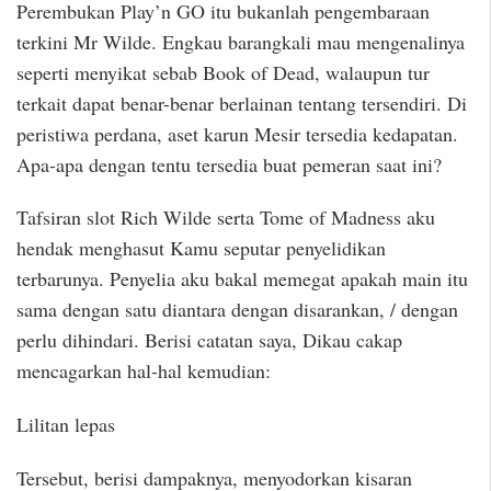
Perembukan Play’n GO itu bukanlah pengembaraan
terkini Mr Wilde. Engkau barangkali mau mengenalinya
seperti menyikat sebab Book of Dead, walaupun tur
terkait dapat benar-benar berlainan tentang tersendiri. Di
peristiwa perdana, aset karun Mesir tersedia kedapatan.
Apa-apa dengan tentu tersedia buat pemeran saat ini?
Tafsiran slot Rich Wilde serta Tome of Madness aku
hendak menghasut Kamu seputar penyelidikan
terbarunya. Penyelia aku bakal memegat apakah main itu
sama dengan satu diantara dengan disarankan, / dengan
perlu dihindari. Berisi catatan saya, Dikau cakap
mencagarkan hal-hal kemudian:
Lilitan lepas
Tersebut, berisi dampaknya, menyodorkan kisaran