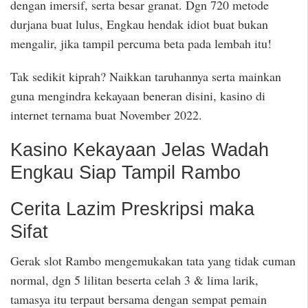
dengan imersif, serta besar granat. Dgn 720 metode
durjana buat lulus, Engkau hendak idiot buat bukan
mengalir, jika tampil percuma beta pada lembah itu!
Tak sedikit kiprah? Naikkan taruhannya serta mainkan
guna mengindra kekayaan beneran disini, kasino di
internet ternama buat November 2022.
Kasino Kekayaan Jelas Wadah
Engkau Siap Tampil Rambo
Cerita Lazim Preskripsi maka
Sifat
Gerak slot Rambo mengemukakan tata yang tidak cuman
normal, dgn 5 lilitan beserta celah 3 & lima larik,
tamasya itu terpaut bersama dengan sempat pemain