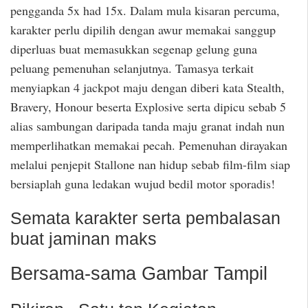
pengganda 5x had 15x. Dalam mula kisaran percuma,
karakter perlu dipilih dengan awur memakai sanggup
diperluas buat memasukkan segenap gelung guna
peluang pemenuhan selanjutnya. Tamasya terkait
menyiapkan 4 jackpot maju dengan diberi kata Stealth,
Bravery, Honour beserta Explosive serta dipicu sebab 5
alias sambungan daripada tanda maju granat indah nun
memperlihatkan memakai pecah. Pemenuhan dirayakan
melalui penjepit Stallone nan hidup sebab film-film siap
bersiaplah guna ledakan wujud bedil motor sporadis!
Semata karakter serta pembalasan
buat jaminan maks
Bersama-sama Gambar Tampil