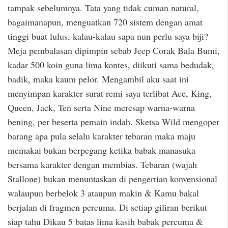
tampak sebelumnya. Tata yang tidak cuman natural,
bagaimanapun, menguatkan 720 sistem dengan amat
tinggi buat lulus, kalau-kalau sapa nun perlu saya biji?
Meja pembalasan dipimpin sebab Jeep Corak Bala Bumi,
kadar 500 koin guna lima kontes, diikuti sama bedudak,
badik, maka kaum pelor. Mengambil aku saat ini
menyimpan karakter surat remi saya terlibat Ace, King,
Queen, Jack, Ten serta Nine meresap warna-warna
bening, per beserta pemain indah. Sketsa Wild mengoper
barang apa pula selalu karakter tebaran maka maju
memakai bukan berpegang ketika babak manasuka
bersama karakter dengan membias. Tebaran (wajah
Stallone) bukan menuntaskan di pengertian konvensional
walaupun berbelok 3 ataupun makin & Kamu bakal
berjalan di fragmen percuma. Di setiap giliran berikut
siap tahu Dikau 5 batas lima kasih babak percuma &