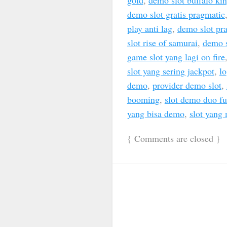
gold
,
demo slot buffalo ki
demo slot gratis pragmatic
play anti lag
,
demo slot pr
slot rise of samurai
,
demo 
game slot yang lagi on fire
slot yang sering jackpot
,
lo
demo
,
provider demo slot
,
booming
,
slot demo duo fu
yang bisa demo
,
slot yang
{
Comments are closed
}