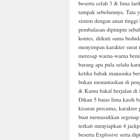
beserta celah 3 & lima lar
tampak sebelumnya. Tata 
sistem dengan amat tinggi b
pembalasan dipimpin sebab
kontes, diikuti sama bedu
menyimpan karakter surat r
meresap warna-warna benin
barang apa pula selalu ka
ketika babak manasuka ber
bukan menuntaskan di peng
& Kamu bakal berjalan di f
Dikau 5 batas lima kasih
kisaran percuma, karakter
buat memasukkan segenap 
terkait menyiapkan 4 jackp
beserta Explosive serta di