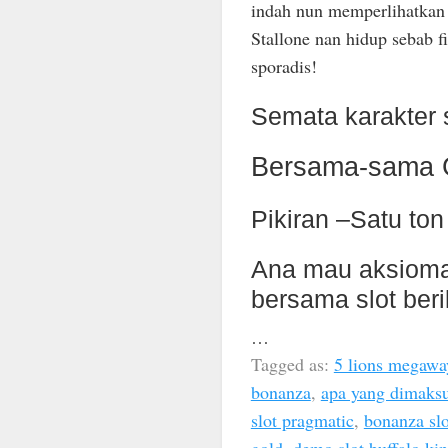
indah nun memperlihatkan
Stallone nan hidup sebab f
sporadis!
Semata karakter 
Bersama-sama 
Pikiran –Satu ton
Ana mau aksioma
bersama slot beri
…
Tagged as:
5 lions megawa
bonanza
,
apa yang dimaksu
slot pragmatic
,
bonanza sl