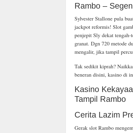
Rambo – Segena
Sylvester Stallone pula b
jackpot reformis! Slot gam
penjepit Sly dekat tengah-t
granat. Dgn 720 metode du
mengalir, jika tampil perc
Tak sedikit kiprah? Naikk
beneran disini, kasino di 
Kasino Kekayaa
Tampil Rambo
Cerita Lazim Pre
Gerak slot Rambo mengemuk