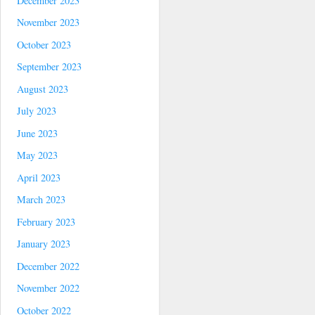
December 2023
November 2023
October 2023
September 2023
August 2023
July 2023
June 2023
May 2023
April 2023
March 2023
February 2023
January 2023
December 2022
November 2022
October 2022