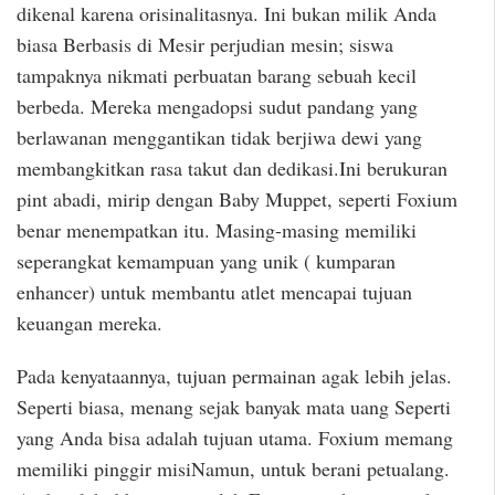
dikenal karena orisinalitasnya. Ini bukan milik Anda
biasa Berbasis di Mesir perjudian mesin; siswa
tampaknya nikmati perbuatan barang sebuah kecil
berbeda. Mereka mengadopsi sudut pandang yang
berlawanan menggantikan tidak berjiwa dewi yang
membangkitkan rasa takut dan dedikasi.Ini berukuran
pint abadi, mirip dengan Baby Muppet, seperti Foxium
benar menempatkan itu. Masing-masing memiliki
seperangkat kemampuan yang unik ( kumparan
enhancer) untuk membantu atlet mencapai tujuan
keuangan mereka.
Pada kenyataannya, tujuan permainan agak lebih jelas.
Seperti biasa, menang sejak banyak mata uang Seperti
yang Anda bisa adalah tujuan utama. Foxium memang
memiliki pinggir misiNamun, untuk berani petualang.