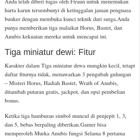
Anda telah diberi tugas oleh Firaun untuk menemukan
harta karun tersembunyi di ketinggalan jaman penguasa
bunker dengan membuka kunci teknik dari surga.Anda
punya memberikan tiga malaikat Horus, Bastet, dan
Anubis kekuatan mereka untuk mencapai ini.
Tiga miniatur dewi: Fitur
Karakter dalam Tiga miniatur dewa mungkin kecil, tetapi
daftar fiturnya tidak, menawarkan 3 pengubah gulungan
– Misteri Horus, Hadiah Bastet, Wrath of Anubis,
ditambah putaran gratis, jackpot, dan opsi pembelian
bonus.
Ketika tiga hamburan simbol muncul di penjepit 1, 3,
dan 5, bebas berpaling diberikan.Gamer bisa
memperoleh Murka Anubis fungsi Selama 8 pertama