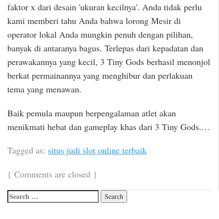
faktor x dari desain 'ukuran kecilnya'. Anda tidak perlu
kami memberi tahu Anda bahwa lorong Mesir di
operator lokal Anda mungkin penuh dengan pilihan,
banyak di antaranya bagus. Terlepas dari kepadatan dan
perawakannya yang kecil, 3 Tiny Gods berhasil menonjol
berkat permainannya yang menghibur dan perlakuan
tema yang menawan.
Baik pemula maupun berpengalaman atlet akan
menikmati hebat dan gameplay khas dari 3 Tiny Gods.…
Tagged as:
situs judi slot online terbaik
{
Comments are closed
}