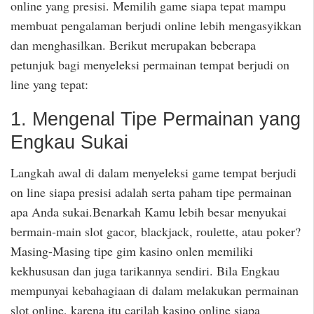
online yang presisi. Memilih game siapa tepat mampu
membuat pengalaman berjudi online lebih mengasyikkan
dan menghasilkan. Berikut merupakan beberapa
petunjuk bagi menyeleksi permainan tempat berjudi on
line yang tepat:
1. Mengenal Tipe Permainan yang
Engkau Sukai
Langkah awal di dalam menyeleksi game tempat berjudi
on line siapa presisi adalah serta paham tipe permainan
apa Anda sukai.Benarkah Kamu lebih besar menyukai
bermain-main slot gacor, blackjack, roulette, atau poker?
Masing-Masing tipe gim kasino onlen memiliki
kekhususan dan juga tarikannya sendiri. Bila Engkau
mempunyai kebahagiaan di dalam melakukan permainan
slot online, karena itu carilah kasino online siapa