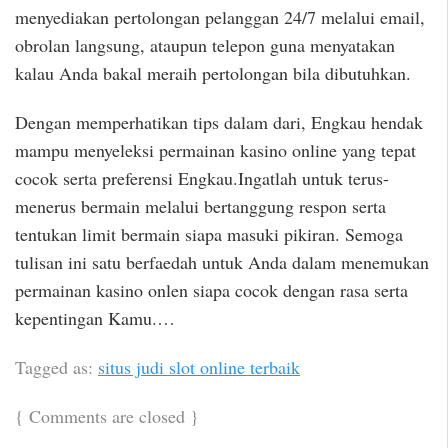
menyediakan pertolongan pelanggan 24/7 melalui email,
obrolan langsung, ataupun telepon guna menyatakan
kalau Anda bakal meraih pertolongan bila dibutuhkan.
Dengan memperhatikan tips dalam dari, Engkau hendak
mampu menyeleksi permainan kasino online yang tepat
cocok serta preferensi Engkau.Ingatlah untuk terus-
menerus bermain melalui bertanggung respon serta
tentukan limit bermain siapa masuki pikiran. Semoga
tulisan ini satu berfaedah untuk Anda dalam menemukan
permainan kasino onlen siapa cocok dengan rasa serta
kepentingan Kamu.…
Tagged as:
situs judi slot online terbaik
{
Comments are closed
}