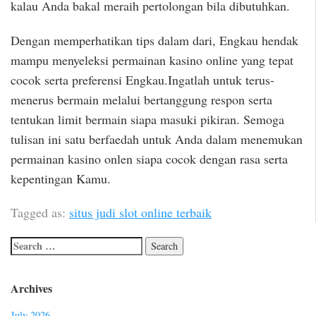
kalau Anda bakal meraih pertolongan bila dibutuhkan.
Dengan memperhatikan tips dalam dari, Engkau hendak
mampu menyeleksi permainan kasino online yang tepat
cocok serta preferensi Engkau.Ingatlah untuk terus-
menerus bermain melalui bertanggung respon serta
tentukan limit bermain siapa masuki pikiran. Semoga
tulisan ini satu berfaedah untuk Anda dalam menemukan
permainan kasino onlen siapa cocok dengan rasa serta
kepentingan Kamu.
Tagged as:
situs judi slot online terbaik
Archives
July 2026