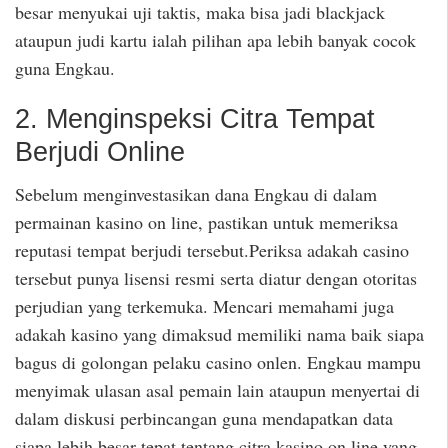
besar menyukai uji taktis, maka bisa jadi blackjack
ataupun judi kartu ialah pilihan apa lebih banyak cocok
guna Engkau.
2. Menginspeksi Citra Tempat
Berjudi Online
Sebelum menginvestasikan dana Engkau di dalam
permainan kasino on line, pastikan untuk memeriksa
reputasi tempat berjudi tersebut.Periksa adakah casino
tersebut punya lisensi resmi serta diatur dengan otoritas
perjudian yang terkemuka. Mencari memahami juga
adakah kasino yang dimaksud memiliki nama baik siapa
bagus di golongan pelaku casino onlen. Engkau mampu
menyimak ulasan asal pemain lain ataupun menyertai di
dalam diskusi perbincangan guna mendapatkan data
siapa lebih besar tepat tentang citra kasino on line yang