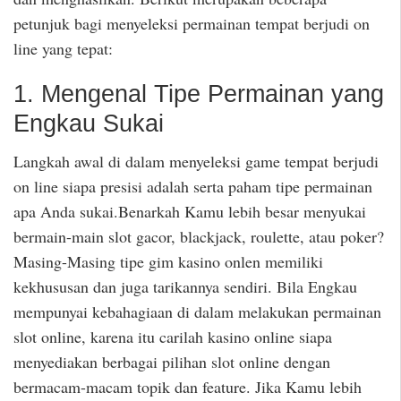
petunjuk bagi menyeleksi permainan tempat berjudi on
line yang tepat:
1. Mengenal Tipe Permainan yang
Engkau Sukai
Langkah awal di dalam menyeleksi game tempat berjudi
on line siapa presisi adalah serta paham tipe permainan
apa Anda sukai.Benarkah Kamu lebih besar menyukai
bermain-main slot gacor, blackjack, roulette, atau poker?
Masing-Masing tipe gim kasino onlen memiliki
kekhususan dan juga tarikannya sendiri. Bila Engkau
mempunyai kebahagiaan di dalam melakukan permainan
slot online, karena itu carilah kasino online siapa
menyediakan berbagai pilihan slot online dengan
bermacam-macam topik dan feature. Jika Kamu lebih