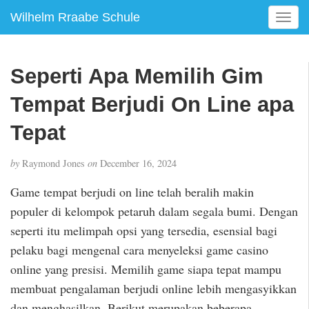
Wilhelm Rraabe Schule
T
o
g
g
Seperti Apa Memilih Gim
l
e
Tempat Berjudi On Line apa
n
a
Tepat
v
i
by
Raymond Jones
on
December 16, 2024
g
a
Game tempat berjudi on line telah beralih makin
t
populer di kelompok petaruh dalam segala bumi. Dengan
i
seperti itu melimpah opsi yang tersedia, esensial bagi
o
n
pelaku bagi mengenal cara menyeleksi game casino
online yang presisi. Memilih game siapa tepat mampu
membuat pengalaman berjudi online lebih mengasyikkan
dan menghasilkan. Berikut merupakan beberapa