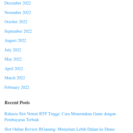
December 2022
November 2022
October 2022
September 2022
August 2022
July 2022
May 2022
April 2022
March 2022
February 2022
Recent Posts
Rahasia Slot Netent RTP Tinggi: Cara Menemukan Game dengan
Pembayaran Terbaik
Slot Online Review BGaming: Menyelam Lebih Dalam ke Dunia