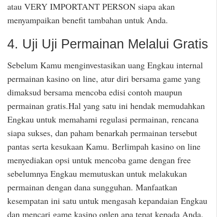
atau VERY IMPORTANT PERSON siapa akan
menyampaikan benefit tambahan untuk Anda.
4. Uji Uji Permainan Melalui Gratis
Sebelum Kamu menginvestasikan uang Engkau internal
permainan kasino on line, atur diri bersama game yang
dimaksud bersama mencoba edisi contoh maupun
permainan gratis.Hal yang satu ini hendak memudahkan
Engkau untuk memahami regulasi permainan, rencana
siapa sukses, dan paham benarkah permainan tersebut
pantas serta kesukaan Kamu. Berlimpah kasino on line
menyediakan opsi untuk mencoba game dengan free
sebelumnya Engkau memutuskan untuk melakukan
permainan dengan dana sungguhan. Manfaatkan
kesempatan ini satu untuk mengasah kepandaian Engkau
dan mencari game kasino onlen apa tepat kepada Anda.