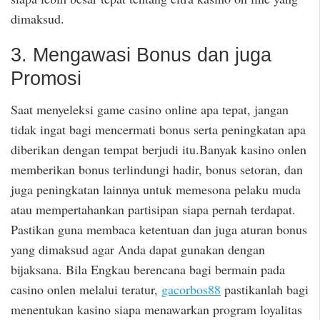
dimaksud.
3. Mengawasi Bonus dan juga
Promosi
Saat menyeleksi game casino online apa tepat, jangan
tidak ingat bagi mencermati bonus serta peningkatan apa
diberikan dengan tempat berjudi itu.Banyak kasino onlen
memberikan bonus terlindungi hadir, bonus setoran, dan
juga peningkatan lainnya untuk memesona pelaku muda
atau mempertahankan partisipan siapa pernah terdapat.
Pastikan guna membaca ketentuan dan juga aturan bonus
yang dimaksud agar Anda dapat gunakan dengan
bijaksana. Bila Engkau berencana bagi bermain pada
casino onlen melalui teratur,
gacorbos88
pastikanlah bagi
menentukan kasino siapa menawarkan program loyalitas