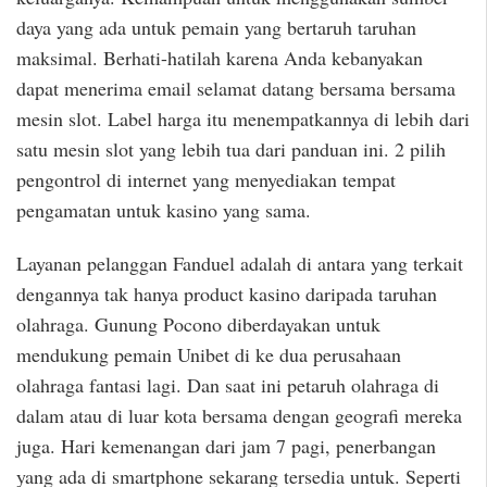
daya yang ada untuk pemain yang bertaruh taruhan
maksimal. Berhati-hatilah karena Anda kebanyakan
dapat menerima email selamat datang bersama bersama
mesin slot. Label harga itu menempatkannya di lebih dari
satu mesin slot yang lebih tua dari panduan ini. 2 pilih
pengontrol di internet yang menyediakan tempat
pengamatan untuk kasino yang sama.
Layanan pelanggan Fanduel adalah di antara yang terkait
dengannya tak hanya product kasino daripada taruhan
olahraga. Gunung Pocono diberdayakan untuk
mendukung pemain Unibet di ke dua perusahaan
olahraga fantasi lagi. Dan saat ini petaruh olahraga di
dalam atau di luar kota bersama dengan geografi mereka
juga. Hari kemenangan dari jam 7 pagi, penerbangan
yang ada di smartphone sekarang tersedia untuk. Seperti