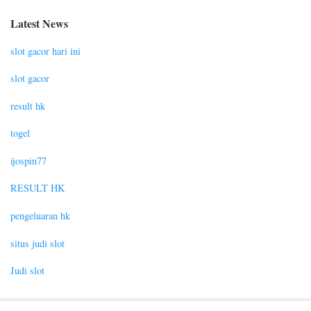
Latest News
slot gacor hari ini
slot gacor
result hk
togel
ijospin77
RESULT HK
pengeluaran hk
situs judi slot
Judi slot