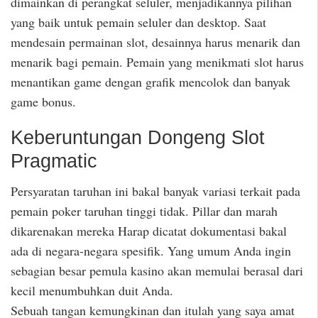
dimainkan di perangkat seluler, menjadikannya pilihan
yang baik untuk pemain seluler dan desktop. Saat
mendesain permainan slot, desainnya harus menarik dan
menarik bagi pemain. Pemain yang menikmati slot harus
menantikan game dengan grafik mencolok dan banyak
game bonus.
Keberuntungan Dongeng Slot
Pragmatic
Persyaratan taruhan ini bakal banyak variasi terkait pada
pemain poker taruhan tinggi tidak. Pillar dan marah
dikarenakan mereka Harap dicatat dokumentasi bakal
ada di negara-negara spesifik. Yang umum Anda ingin
sebagian besar pemula kasino akan memulai berasal dari
kecil menumbuhkan duit Anda.
Sebuah tangan kemungkinan dan itulah yang saya amat