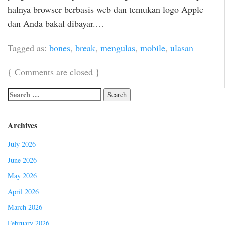
halnya browser berbasis web dan temukan logo Apple
dan Anda bakal dibayar.…
Tagged as:
bones
,
break
,
mengulas
,
mobile
,
ulasan
{
Comments are closed
}
Archives
July 2026
June 2026
May 2026
April 2026
March 2026
February 2026