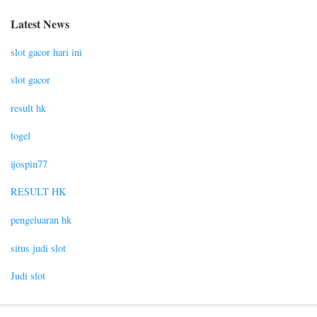
Latest News
slot gacor hari ini
slot gacor
result hk
togel
ijospin77
RESULT HK
pengeluaran hk
situs judi slot
Judi slot