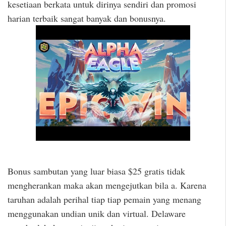
kesetiaan berkata untuk dirinya sendiri dan promosi
harian terbaik sangat banyak dan bonusnya.
Bonus sambutan yang luar biasa $25 gratis tidak
mengherankan maka akan mengejutkan bila a. Karena
taruhan adalah perihal tiap tiap pemain yang menang
menggunakan undian unik dan virtual. Delaware