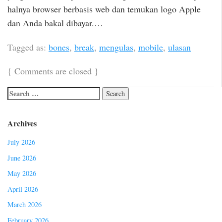
halnya browser berbasis web dan temukan logo Apple
dan Anda bakal dibayar.…
Tagged as:
bones
,
break
,
mengulas
,
mobile
,
ulasan
{
Comments are closed
}
Archives
July 2026
June 2026
May 2026
April 2026
March 2026
February 2026