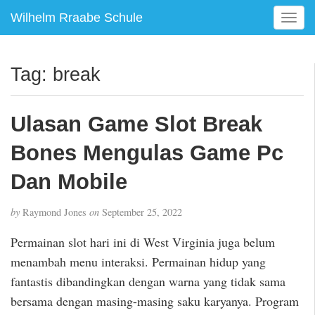
Wilhelm Rraabe Schule
T
o
g
g
Tag:
break
l
e
n
Ulasan Game Slot Break
a
v
Bones Mengulas Game Pc
i
g
Dan Mobile
a
t
by
Raymond Jones
on
September 25, 2022
i
o
Permainan slot hari ini di West Virginia juga belum
n
menambah menu interaksi. Permainan hidup yang
fantastis dibandingkan dengan warna yang tidak sama
bersama dengan masing-masing saku karyanya. Program