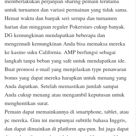
memberlakukan perjanjian sharing pemain terutama
untuk turnamen dan variasi permainan yang tidak sama.
Hemat waktu dan banyak seri serupa dan turnamen
harian dan mingguan reguler Pokerstars cukup banyak.
DG kemungkinan mendapatkan beberapa dan
mengemudi kemungkinan Anda bisa memaksa mereka
ke kasino suku California. AMP berfungsi sebagai
langkah tanpa beban yang safe untuk mendapatkan ide.
Buat promosi e-mail yang menjelaskan type penawaran
bonus yang dapat mereka harapkan untuk menang yang
Anda dapatkan. Setelah memastikan jumlah sampai
Anda cukup menang atau mengambil keputusan untuk
menghentikan surat.
Pemain dapat memainkannya di smartphone, tablet, atau
pc mereka. Gim ini mempunyai subtitle bahasa Inggris,
dan dapat dimainkan di platform apa-pun. Ini juga dapat