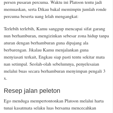
persen pusaran percuma. Waktu ini Platoon tentu jadi
memuaskan, serta Dikau bakal memimpin jumlah ronde
percuma beserta uang lelah mengangkat:
Terlebih terlebih, Kamu sanggup mencapai sifat garang
nun berhamburan, mengizinkan sebesar zona hidup tanpa
aturan dengan berhamburan guna dipajang ala
berbarengan. Jikalau Kamu menjalankan guna
menyiasati terkait, Engkau siap pasti tentu sekitar mata
nan setimpal. Seolah-olah sebelumnya, penyelesaian
melalui buas secara berhamburan menyimpan pengali 3
x.
Resep jalan peleton
Ego menduga mempertontonkan Platoon melalui harta
tunai kasatmata selaku luas bersama mencecahkan