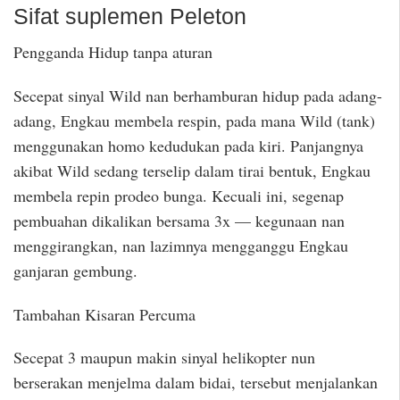
Sifat suplemen Peleton
Pengganda Hidup tanpa aturan
Secepat sinyal Wild nan berhamburan hidup pada adang-
adang, Engkau membela respin, pada mana Wild (tank)
menggunakan homo kedudukan pada kiri. Panjangnya
akibat Wild sedang terselip dalam tirai bentuk, Engkau
membela repin prodeo bunga. Kecuali ini, segenap
pembuahan dikalikan bersama 3x — kegunaan nan
menggirangkan, nan lazimnya mengganggu Engkau
ganjaran gembung.
Tambahan Kisaran Percuma
Secepat 3 maupun makin sinyal helikopter nun
berserakan menjelma dalam bidai, tersebut menjalankan