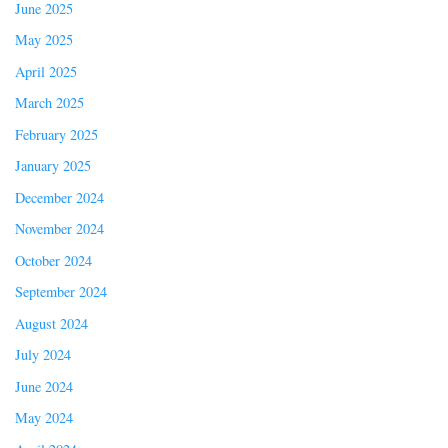
June 2025
May 2025
April 2025
March 2025
February 2025
January 2025
December 2024
November 2024
October 2024
September 2024
August 2024
July 2024
June 2024
May 2024