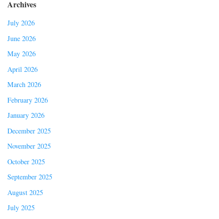
Archives
July 2026
June 2026
May 2026
April 2026
March 2026
February 2026
January 2026
December 2025
November 2025
October 2025
September 2025
August 2025
July 2025