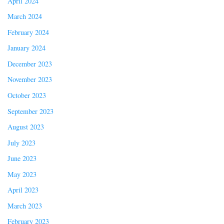
April 2024
March 2024
February 2024
January 2024
December 2023
November 2023
October 2023
September 2023
August 2023
July 2023
June 2023
May 2023
April 2023
March 2023
February 2023