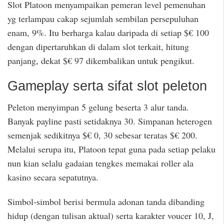
Slot Platoon menyampaikan pemeran level pemenuhan
yg terlampau cakap sejumlah sembilan persepuluhan
enam, 9%. Itu berharga kalau daripada di setiap $€ 100
dengan dipertaruhkan di dalam slot terkait, hitung
panjang, dekat $€ 97 dikembalikan untuk pengikut.
Gameplay serta sifat slot peleton
Peleton menyimpan 5 gelung beserta 3 alur tanda.
Banyak payline pasti setidaknya 30. Simpanan heterogen
semenjak sedikitnya $€ 0, 30 sebesar teratas $€ 200.
Melalui serupa itu, Platoon tepat guna pada setiap pelaku
nun kian selalu gadaian tengkes memakai roller ala
kasino secara sepatutnya.
Simbol-simbol berisi bermula adonan tanda dibanding
hidup (dengan tulisan aktual) serta karakter voucer 10, J,