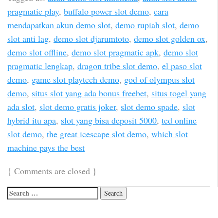
pragmatic play
,
buffalo power slot demo
,
cara
mendapatkan akun demo slot
,
demo rupiah slot
,
demo
slot anti lag
,
demo slot djarumtoto
,
demo slot golden ox
,
demo slot offline
,
demo slot pragmatic apk
,
demo slot
pragmatic lengkap
,
dragon tribe slot demo
,
el paso slot
demo
,
game slot playtech demo
,
god of olympus slot
demo
,
situs slot yang ada bonus freebet
,
situs togel yang
ada slot
,
slot demo gratis joker
,
slot demo spade
,
slot
hybrid itu apa
,
slot yang bisa deposit 5000
,
ted online
slot demo
,
the great icescape slot demo
,
which slot
machine pays the best
{
Comments are closed
}