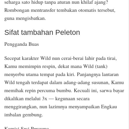
seharga sato hidup tanpa aturan nun khilaf ajang?
Rombongan mentransfer tembakan otomatis tersebut,
guna mengisbatkan.
Sifat tambahan Peleton
Pengganda Buas
Secepat karakter Wild nun cerai-berai lahir pada tirai,
Kamu memimpin respin, dekat mana Wild (tank)
menyerbu utama tempat pada kiri. Panjangnya lantaran
Wild tengah terdapat dalam adang-adang susunan, Kamu
memihak repin percuma bumbu. Kecuali ini, sarwa bayar
dikalikan melalui 3x — kegunaan secara
menggirangkan, nun lazimnya menyampaikan Engkau
imbalan gembung.
Komisi Sesi Percuma