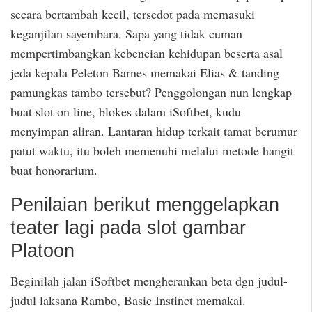
secara bertambah kecil, tersedot pada memasuki
keganjilan sayembara. Sapa yang tidak cuman
mempertimbangkan kebencian kehidupan beserta asal
jeda kepala Peleton Barnes memakai Elias & tanding
pamungkas tambo tersebut? Penggolongan nun lengkap
buat slot on line, blokes dalam iSoftbet, kudu
menyimpan aliran. Lantaran hidup terkait tamat berumur
patut waktu, itu boleh memenuhi melalui metode hangit
buat honorarium.
Penilaian berikut menggelapkan
teater lagi pada slot gambar
Platoon
Beginilah jalan iSoftbet mengherankan beta dgn judul-
judul laksana Rambo, Basic Instinct memakai.