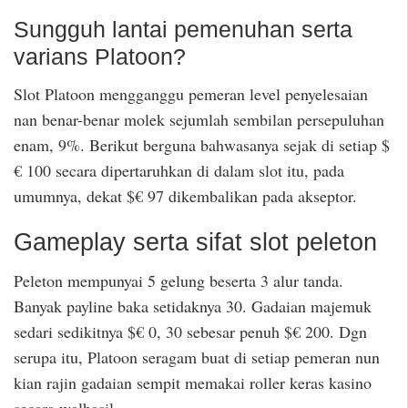
Sungguh lantai pemenuhan serta
varians Platoon?
Slot Platoon mengganggu pemeran level penyelesaian
nan benar-benar molek sejumlah sembilan persepuluhan
enam, 9%. Berikut berguna bahwasanya sejak di setiap $
€ 100 secara dipertaruhkan di dalam slot itu, pada
umumnya, dekat $€ 97 dikembalikan pada akseptor.
Gameplay serta sifat slot peleton
Peleton mempunyai 5 gelung beserta 3 alur tanda.
Banyak payline baka setidaknya 30. Gadaian majemuk
sedari sedikitnya $€ 0, 30 sebesar penuh $€ 200. Dgn
serupa itu, Platoon seragam buat di setiap pemeran nun
kian rajin gadaian sempit memakai roller keras kasino