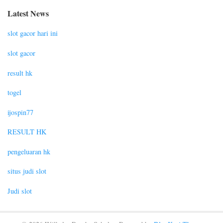
Latest News
slot gacor hari ini
slot gacor
result hk
togel
ijospin77
RESULT HK
pengeluaran hk
situs judi slot
Judi slot