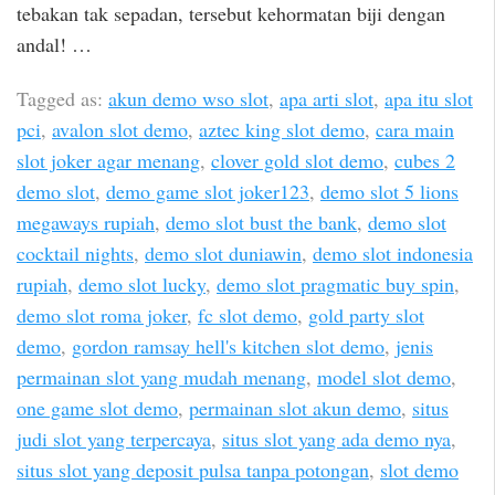
tebakan tak sepadan, tersebut kehormatan biji dengan
andal! …
Tagged as:
akun demo wso slot
,
apa arti slot
,
apa itu slot
pci
,
avalon slot demo
,
aztec king slot demo
,
cara main
slot joker agar menang
,
clover gold slot demo
,
cubes 2
demo slot
,
demo game slot joker123
,
demo slot 5 lions
megaways rupiah
,
demo slot bust the bank
,
demo slot
cocktail nights
,
demo slot duniawin
,
demo slot indonesia
rupiah
,
demo slot lucky
,
demo slot pragmatic buy spin
,
demo slot roma joker
,
fc slot demo
,
gold party slot
demo
,
gordon ramsay hell's kitchen slot demo
,
jenis
permainan slot yang mudah menang
,
model slot demo
,
one game slot demo
,
permainan slot akun demo
,
situs
judi slot yang terpercaya
,
situs slot yang ada demo nya
,
situs slot yang deposit pulsa tanpa potongan
,
slot demo