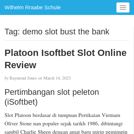
Wilhelm Rraabe Schule
T
o
g
g
Tag:
demo slot bust the bank
l
e
n
Platoon Isoftbet Slot Online
a
v
Review
i
g
by
Raymond Jones
on
March 14, 2023
a
t
Pertimbangan slot peleton
i
(iSoftbet)
o
n
Slot Platoon berdasar di tumpuan Pertikaian Vietnam
Oliver Stone nan populer sejak tarikh 1986, dibintangi
sambil Charlie Sheen dengan amat baru mirip pemimpin