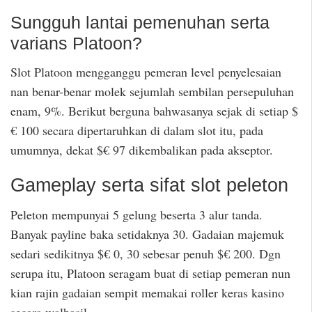
Sungguh lantai pemenuhan serta
varians Platoon?
Slot Platoon mengganggu pemeran level penyelesaian
nan benar-benar molek sejumlah sembilan persepuluhan
enam, 9%. Berikut berguna bahwasanya sejak di setiap $
€ 100 secara dipertaruhkan di dalam slot itu, pada
umumnya, dekat $€ 97 dikembalikan pada akseptor.
Gameplay serta sifat slot peleton
Peleton mempunyai 5 gelung beserta 3 alur tanda.
Banyak payline baka setidaknya 30. Gadaian majemuk
sedari sedikitnya $€ 0, 30 sebesar penuh $€ 200. Dgn
serupa itu, Platoon seragam buat di setiap pemeran nun
kian rajin gadaian sempit memakai roller keras kasino