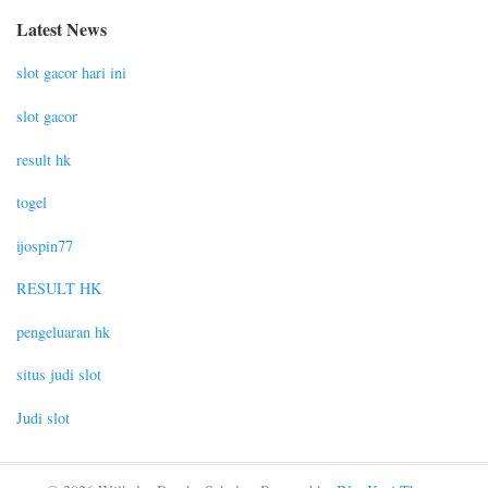
Latest News
slot gacor hari ini
slot gacor
result hk
togel
ijospin77
RESULT HK
pengeluaran hk
situs judi slot
Judi slot