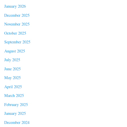
January 2026
December 2025
November 2025
October 2025
September 2025
August 2025
July 2025
June 2025
May 2025
April 2025
March 2025
February 2025
January 2025
December 2024