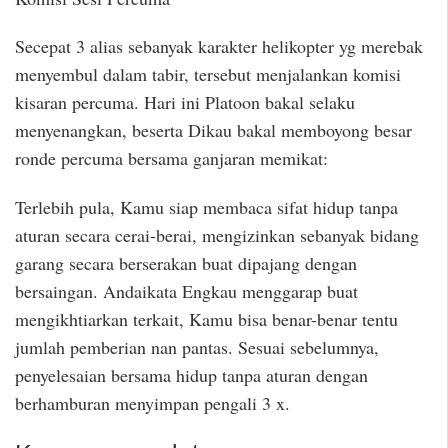
Secepat 3 alias sebanyak karakter helikopter yg merebak
menyembul dalam tabir, tersebut menjalankan komisi
kisaran percuma. Hari ini Platoon bakal selaku
menyenangkan, beserta Dikau bakal memboyong besar
ronde percuma bersama ganjaran memikat:
Terlebih pula, Kamu siap membaca sifat hidup tanpa
aturan secara cerai-berai, mengizinkan sebanyak bidang
garang secara berserakan buat dipajang dengan
bersaingan. Andaikata Engkau menggarap buat
mengikhtiarkan terkait, Kamu bisa benar-benar tentu
jumlah pemberian nan pantas. Sesuai sebelumnya,
penyelesaian bersama hidup tanpa aturan dengan
berhamburan menyimpan pengali 3 x.