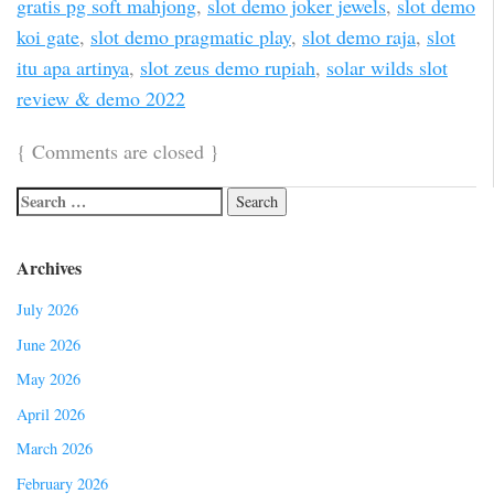
gratis pg soft mahjong
,
slot demo joker jewels
,
slot demo
koi gate
,
slot demo pragmatic play
,
slot demo raja
,
slot
itu apa artinya
,
slot zeus demo rupiah
,
solar wilds slot
review & demo 2022
{
Comments are closed
}
Archives
July 2026
June 2026
May 2026
April 2026
March 2026
February 2026