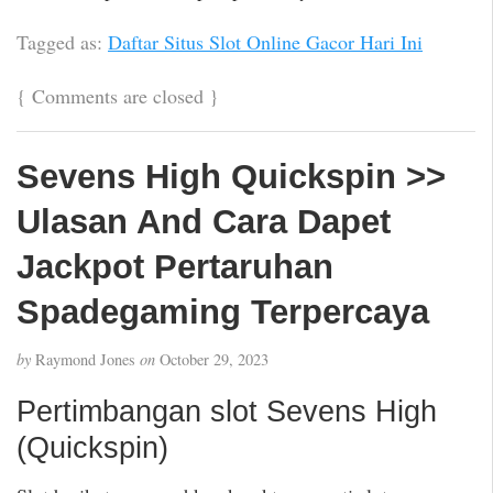
Tagged as:
Daftar Situs Slot Online Gacor Hari Ini
{
Comments are closed
}
Sevens High Quickspin >>
Ulasan And Cara Dapet
Jackpot Pertaruhan
Spadegaming Terpercaya
by
Raymond Jones
on
October 29, 2023
Pertimbangan slot Sevens High
(Quickspin)