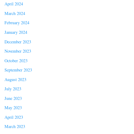
April 2024
March 2024
February 2024
January 2024
December 2023
November 2023
October 2023
September 2023
August 2023
July 2023
June 2023
May 2023
April 2023
March 2023