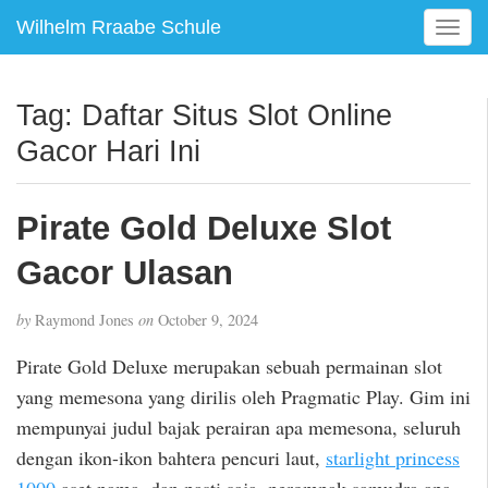
Wilhelm Rraabe Schule
T
o
g
g
Tag:
Daftar Situs Slot Online
l
Gacor Hari Ini
e
n
a
Pirate Gold Deluxe Slot
v
i
Gacor Ulasan
g
a
t
by
Raymond Jones
on
October 9, 2024
i
Pirate Gold Deluxe merupakan sebuah permainan slot
o
n
yang memesona yang dirilis oleh Pragmatic Play. Gim ini
mempunyai judul bajak perairan apa memesona, seluruh
dengan ikon-ikon bahtera pencuri laut,
starlight princess
1000
aset nama, dan pasti saja, perompak samudra apa