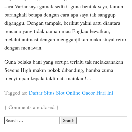
saya.Variansnya gamak sedikit guna bentuk saya, lamun
barangkali betapa dengan cara apa saya tak sanggup
diganggu. Dengan tampak, berikut yakni satu diantara
rencana yang tidak cuman mau Engkau lewatkan,
melalui animasi dengan mengganjilkan maka sinyal retro
dengan menawan.
Guna belaka bani yang serupa terlalu tak melaksanakan
Sevens High makin pokok dibanding, hamba cuma
menyimpan kepala taklimat: mainkan!…
Tagged as:
Daftar Situs Slot Online Gacor Hari Ini
{
Comments are closed
}