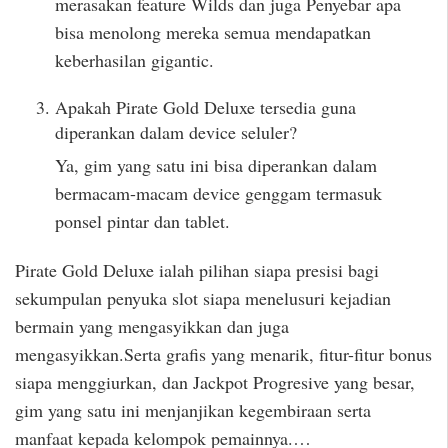
merasakan feature Wilds dan juga Penyebar apa
bisa menolong mereka semua mendapatkan
keberhasilan gigantic.
Apakah Pirate Gold Deluxe tersedia guna
diperankan dalam device seluler?
Ya, gim yang satu ini bisa diperankan dalam
bermacam-macam device genggam termasuk
ponsel pintar dan tablet.
Pirate Gold Deluxe ialah pilihan siapa presisi bagi
sekumpulan penyuka slot siapa menelusuri kejadian
bermain yang mengasyikkan dan juga
mengasyikkan.Serta grafis yang menarik, fitur-fitur bonus
siapa menggiurkan, dan Jackpot Progresive yang besar,
gim yang satu ini menjanjikan kegembiraan serta
manfaat kepada kelompok pemainnya.…