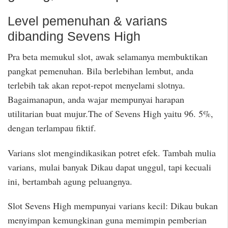
Level pemenuhan & varians
dibanding Sevens High
Pra beta memukul slot, awak selamanya membuktikan
pangkat pemenuhan. Bila berlebihan lembut, anda
terlebih tak akan repot-repot menyelami slotnya.
Bagaimanapun, anda wajar mempunyai harapan
utilitarian buat mujur.The of Sevens High yaitu 96. 5%,
dengan terlampau fiktif.
Varians slot mengindikasikan potret efek. Tambah mulia
varians, mulai banyak Dikau dapat unggul, tapi kecuali
ini, bertambah agung peluangnya.
Slot Sevens High mempunyai varians kecil: Dikau bukan
menyimpan kemungkinan guna memimpin pemberian