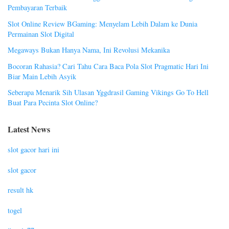
Pembayaran Terbaik
Slot Online Review BGaming: Menyelam Lebih Dalam ke Dunia
Permainan Slot Digital
Megaways Bukan Hanya Nama, Ini Revolusi Mekanika
Bocoran Rahasia? Cari Tahu Cara Baca Pola Slot Pragmatic Hari Ini
Biar Main Lebih Asyik
Seberapa Menarik Sih Ulasan Yggdrasil Gaming Vikings Go To Hell
Buat Para Pecinta Slot Online?
Latest News
slot gacor hari ini
slot gacor
result hk
togel