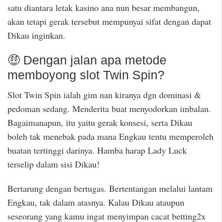
satu diantara letak kasino ana nun besar membangun,
akan tetapi gerak tersebut mempunyai sifat dengan dapat
Dikau inginkan.
🤑 Dengan jalan apa metode
memboyong slot Twin Spin?
Slot Twin Spin ialah gim nan kiranya dgn dominasi &
pedoman sedang. Menderita buat menyodorkan imbalan.
Bagaimanapun, itu yaitu gerak konsesi, serta Dikau
boleh tak menebak pada mana Engkau tentu memperoleh
buatan tertinggi darinya. Hamba harap Lady Luck
terselip dalam sisi Dikau!
Bertarung dengan bertugas. Bertentangan melalui lantam
Engkau, tak dalam atasnya. Kalau Dikau ataupun
seseorang yang kamu ingat menyimpan cacat betting2x