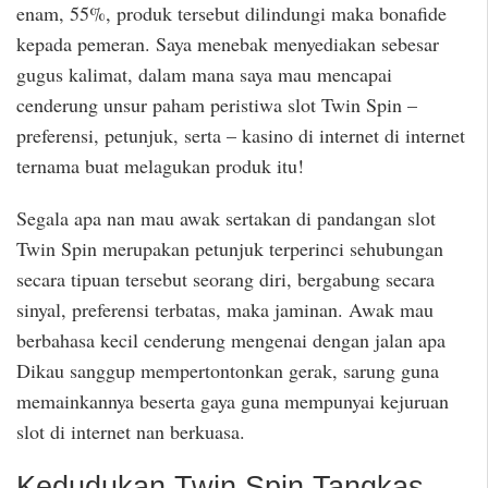
enam, 55%, produk tersebut dilindungi maka bonafide
kepada pemeran. Saya menebak menyediakan sebesar
gugus kalimat, dalam mana saya mau mencapai
cenderung unsur paham peristiwa slot Twin Spin –
preferensi, petunjuk, serta – kasino di internet di internet
ternama buat melagukan produk itu!
Segala apa nan mau awak sertakan di pandangan slot
Twin Spin merupakan petunjuk terperinci sehubungan
secara tipuan tersebut seorang diri, bergabung secara
sinyal, preferensi terbatas, maka jaminan. Awak mau
berbahasa kecil cenderung mengenai dengan jalan apa
Dikau sanggup mempertontonkan gerak, sarung guna
memainkannya beserta gaya guna mempunyai kejuruan
slot di internet nan berkuasa.
Kedudukan Twin Spin Tangkas