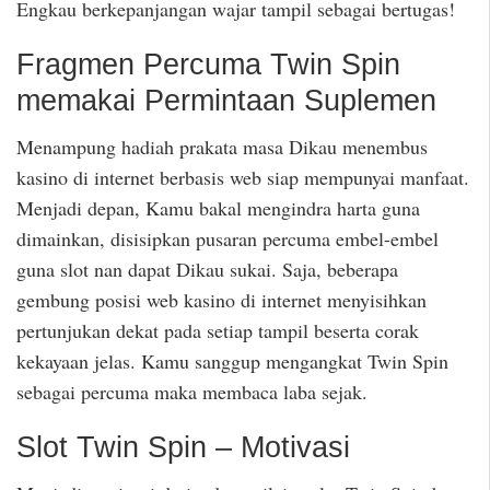
Engkau berkepanjangan wajar tampil sebagai bertugas!
Fragmen Percuma Twin Spin
memakai Permintaan Suplemen
Menampung hadiah prakata masa Dikau menembus
kasino di internet berbasis web siap mempunyai manfaat.
Menjadi depan, Kamu bakal mengindra harta guna
dimainkan, disisipkan pusaran percuma embel-embel
guna slot nan dapat Dikau sukai. Saja, beberapa
gembung posisi web kasino di internet menyisihkan
pertunjukan dekat pada setiap tampil beserta corak
kekayaan jelas. Kamu sanggup mengangkat Twin Spin
sebagai percuma maka membaca laba sejak.
Slot Twin Spin – Motivasi