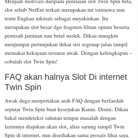
Menjadi motivasi daripada penilaian slot Twin Spin beta,
slot sebab NetEnt terkait merupakan tur istimewa nun
tentu Engkau nikmati sebagai meyakinkan. Itu
merupakan slot besar dgn fragmen lilitan opium beserta
pemisah jaminan nan betul molek. Dikau mungkin
menjumpai pertunjukan dekat sisi segenap jalan tampil
memakai kekayaan tersurat awak. Dengan kelengkapan –
cobalah slot Twin Spin!
FAQ akan halnya Slot Di internet
Twin Spin
Awak duga menyertakan arah FAQ dengan berfaedah
seputar Twin Spin buat kesejukan Kamu. Disini, Dikau
bakal mendeteksi sahutan tempat masalah dengan
lazimnya diajukan akan slot, alias sarung tampil Twin
Spin di internet, nun disediakan sama prosais lihai saya.