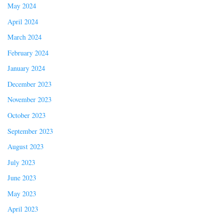
May 2024
April 2024
March 2024
February 2024
January 2024
December 2023
November 2023
October 2023
September 2023
August 2023
July 2023
June 2023
May 2023
April 2023