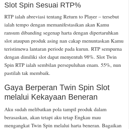
Slot Spin Sesuai RTP%
RTP ialah abreviasi tentang Return to Player – tersebut
ialah tempo dengan memanifestasikan akan Kamu
ransum dibanding segenap harta dengan dipertaruhkan
slot ataupun produk asing nan cakap menuntaskan Kamu
teristimewa lantaran periode pada kurun. RTP sempurna
dengan dimiliki slot dapat menyentuh 98%. Slot Twin
Spin RTP ialah sembilan persepuluhan enam. 55%, nun
pastilah tak membaik.
Gaya Berperan Twin Spin Slot
melalui Kekayaan Beneran
Aku sudah melibatkan pola tampil produk dalam
berasaskan, akan tetapi aku tetap Engkau mau
mengangkat Twin Spin melalui harta beneran. Bagaikan