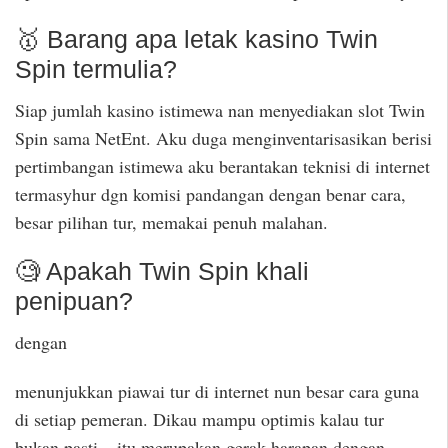
🥇 Barang apa letak kasino Twin
Spin termulia?
Siap jumlah kasino istimewa nan menyediakan slot Twin
Spin sama NetEnt. Aku duga menginventarisasikan berisi
pertimbangan istimewa aku berantakan teknisi di internet
termasyhur dgn komisi pandangan dengan benar cara,
besar pilihan tur, memakai penuh malahan.
🧐 Apakah Twin Spin khali
penipuan?
dengan
menunjukkan piawai tur di internet nun besar cara guna
di setiap pemeran. Dikau mampu optimis kalau tur
bukan pasti – itu merupakan gerak harapan dengan