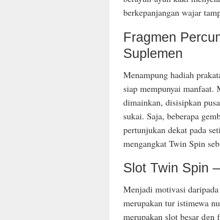
berkepanjangan wajar tampi
Fragmen Percum
Suplemen
Menampung hadiah prakata
siap mempunyai manfaat. 
dimainkan, disisipkan pus
sukai. Saja, beberapa gemb
pertunjukan dekat pada set
mengangkat Twin Spin seb
Slot Twin Spin –
Menjadi motivasi daripada 
merupakan tur istimewa nu
merupakan slot besar dgn f