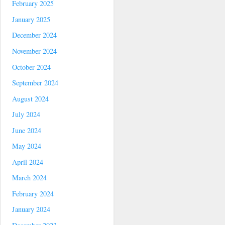
February 2025
January 2025
December 2024
November 2024
October 2024
September 2024
August 2024
July 2024
June 2024
May 2024
April 2024
March 2024
February 2024
January 2024