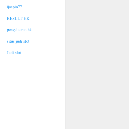
ijospin77
RESULT HK
pengeluaran hk
situs judi slot
Judi slot