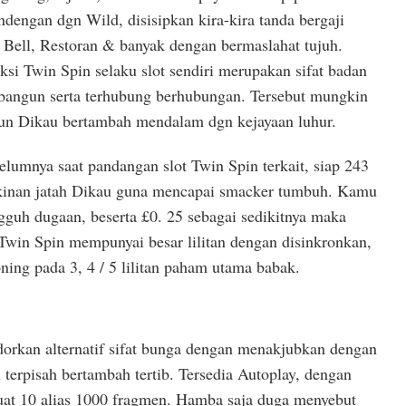
dengan dgn Wild, disisipkan kira-kira tanda bergaji
 Bell, Restoran & banyak dengan bermaslahat tujuh.
i Twin Spin selaku slot sendiri merupakan sifat badan
sebangun serta terhubung berhubungan. Tersebut mungkin
un Dikau bertambah mendalam dgn kejayaan luhur.
elumnya saat pandangan slot Twin Spin terkait, siap 243
gkinan jatah Dikau guna mencapai smacker tumbuh. Kamu
guh dugaan, beserta £0. 25 sebagai sedikitnya maka
 Twin Spin mempunyai besar lilitan dengan disinkronkan,
oning pada 3, 4 / 5 lilitan paham utama babak.
orkan alternatif sifat bunga dengan menakjubkan dengan
terpisah bertambah tertib. Tersedia Autoplay, dengan
at 10 alias 1000 fragmen. Hamba saja duga menyebut