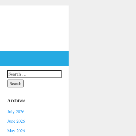
Archives
July 2026
June 2026
May 2026