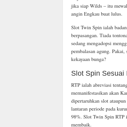
jika siap Wilds – itu mewa
angin Engkau buat lulus.
Slot Twin Spin ialah badan
berpasangan. Tiada tontona
sedang mengadopsi menggub
pembalasan agung. Pakai, 
kekayaan bunga?
Slot Spin Sesua
RTP ialah abreviasi tentan
memanifestasikan akan Ka
dipertaruhkan slot ataupu
lantaran periode pada kur
98%. Slot Twin Spin RTP i
membaik.