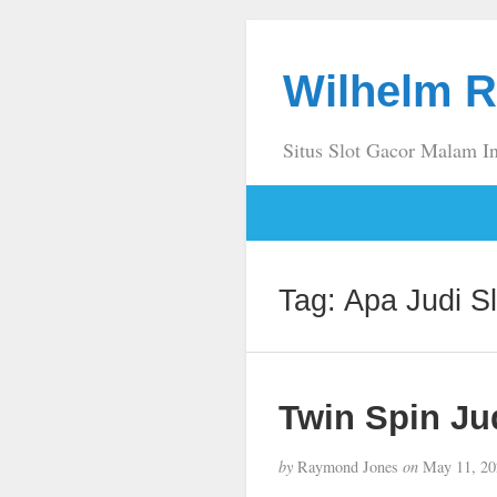
Wilhelm R
Situs Slot Gacor Malam In
Tag:
Apa Judi Sl
Twin Spin Ju
by
Raymond Jones
on
May 11, 20