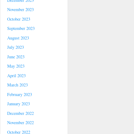
December 2023
November 2023
October 2023
September 2023
August 2023
July 2023
June 2023
May 2023
April 2023
March 2023
February 2023
January 2023
December 2022
November 2022
October 2022