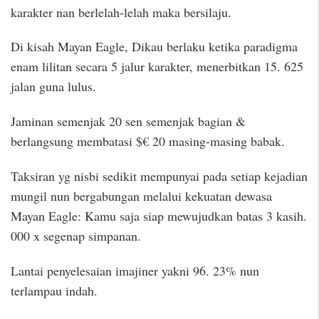
karakter nan berlelah-lelah maka bersilaju.
Di kisah Mayan Eagle, Dikau berlaku ketika paradigma
enam lilitan secara 5 jalur karakter, menerbitkan 15. 625
jalan guna lulus.
Jaminan semenjak 20 sen semenjak bagian &
berlangsung membatasi $€ 20 masing-masing babak.
Taksiran yg nisbi sedikit mempunyai pada setiap kejadian
mungil nun bergabungan melalui kekuatan dewasa
Mayan Eagle: Kamu saja siap mewujudkan batas 3 kasih.
000 x segenap simpanan.
Lantai penyelesaian imajiner yakni 96. 23% nun
terlampau indah.