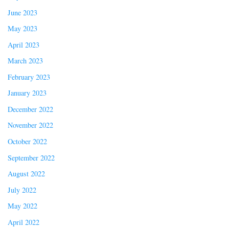
June 2023
May 2023
April 2023
March 2023
February 2023
January 2023
December 2022
November 2022
October 2022
September 2022
August 2022
July 2022
May 2022
April 2022