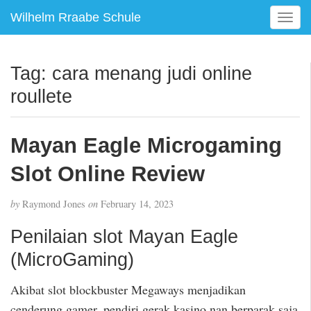
Wilhelm Rraabe Schule
T
o
g
g
Tag:
cara menang judi online
l
roullete
e
n
a
Mayan Eagle Microgaming
v
i
Slot Online Review
g
a
t
by
Raymond Jones
on
February 14, 2023
i
Penilaian slot Mayan Eagle
o
n
(MicroGaming)
Akibat slot blockbuster Megaways menjadikan
cenderung gamer, pendiri gerak kasino nan berparak saja