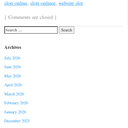
slott online
,
slott onlinee
,
website slot
{
Comments are closed
}
Archives
July 2026
June 2026
May 2026
April 2026
March 2026
February 2026
January 2026
December 2025