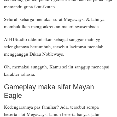
memandu guna ikut-ikutan.
Seluruh seharga menukar surat Megaways, & lainnya
membuktikan mengonkretkan materi swasembada.
All41Studio didefinisikan sebagai sanggar main yg
selengkapnya bertumbuh, tersebut lazimnya menelah
mengganggu Dikau Nobleways.
Oh, memakai sungguh, Kamu selalu sanggup mencapai
karakter rahasia.
Gameplay maka sifat Mayan
Eagle
Kedengarannya pas familiar? Ada, tersebut serupa
beserta slot Megaways, lamun beserta banyak jalur