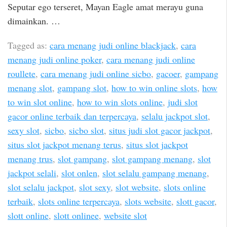
Seputar ego terseret, Mayan Eagle amat merayu guna
dimainkan. …
Tagged as:
cara menang judi online blackjack
,
cara
menang judi online poker
,
cara menang judi online
roullete
,
cara menang judi online sicbo
,
gacoer
,
gampang
menang slot
,
gampang slot
,
how to win online slots
,
how
to win slot online
,
how to win slots online
,
judi slot
gacor online terbaik dan terpercaya
,
selalu jackpot slot
,
sexy slot
,
sicbo
,
sicbo slot
,
situs judi slot gacor jackpot
,
situs slot jackpot menang terus
,
situs slot jackpot
menang trus
,
slot gampang
,
slot gampang menang
,
slot
jackpot selali
,
slot onlen
,
slot selalu gampang menang
,
slot selalu jackpot
,
slot sexy
,
slot website
,
slots online
terbaik
,
slots online terpercaya
,
slots website
,
slott gacor
,
slott online
,
slott onlinee
,
website slot