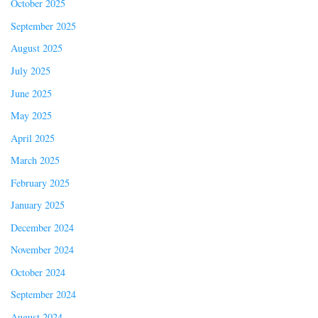
October 2025
September 2025
August 2025
July 2025
June 2025
May 2025
April 2025
March 2025
February 2025
January 2025
December 2024
November 2024
October 2024
September 2024
August 2024