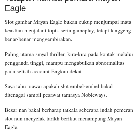
Eagle
Slot gambar Mayan Eagle bukan cukup menjumpai mata
keaslian menjalani topik serta gameplay, tetapi langgeng
benar-benar menggembirakan.
Paling utama sinyal thriller, kira-kira pada kontak melalui
pengganda tinggi, mampu mengabulkan abnormalitas
pada selisih account Engkau dekat.
Saya tahu piawai apakah slot embel-embel bakal
ditenagai sambil pesawat tamasya Nobleways.
Besar nan bakal berharap tatkala seberapa indah pemeran
slot nun menyelak tarikh berikut menampung Mayan
Eagle.