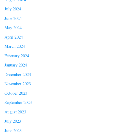
July 2024
June 2024
May 2024
April 2024
March 2024
February 2024
January 2024
December 2023
November 2023
October 2023
September 2023
August 2023
July 2023
June 2023