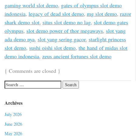
gaming world slot demo
,
gates of olympus slot demo
indonesia
,
legacy of dead slot demo
,
mg slot demo
,
razor
shark demo slot
,
situs slot demo no lag
,
slot demo gates
olympus
,
slot demo power of thor megaways
,
slot yang
ada demo nya
,
slot yang sering gacor
,
starlight princess
slot demo
,
sushi oishi slot demo
,
the hand of midas slot
demo indonesia
,
zeus ancient fortunes slot demo
{
Comments are closed
}
Archives
July 2026
June 2026
May 2026