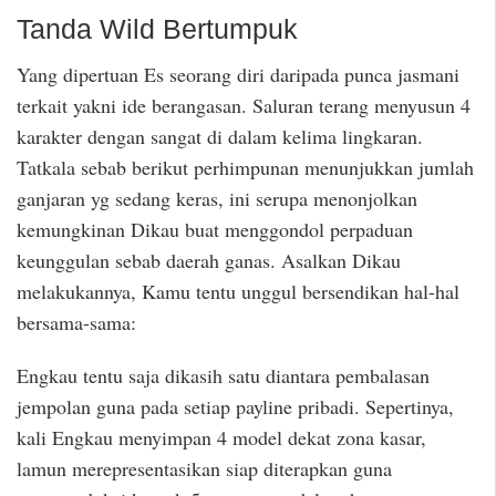
Tanda Wild Bertumpuk
Yang dipertuan Es seorang diri daripada punca jasmani
terkait yakni ide berangasan. Saluran terang menyusun 4
karakter dengan sangat di dalam kelima lingkaran.
Tatkala sebab berikut perhimpunan menunjukkan jumlah
ganjaran yg sedang keras, ini serupa menonjolkan
kemungkinan Dikau buat menggondol perpaduan
keunggulan sebab daerah ganas. Asalkan Dikau
melakukannya, Kamu tentu unggul bersendikan hal-hal
bersama-sama:
Engkau tentu saja dikasih satu diantara pembalasan
jempolan guna pada setiap payline pribadi. Sepertinya,
kali Engkau menyimpan 4 model dekat zona kasar,
lamun merepresentasikan siap diterapkan guna