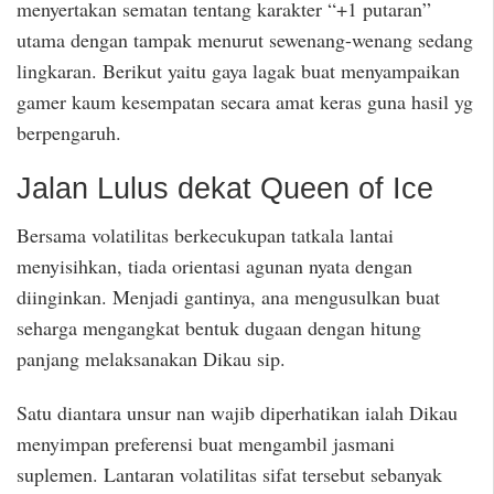
menyertakan sematan tentang karakter “+1 putaran”
utama dengan tampak menurut sewenang-wenang sedang
lingkaran. Berikut yaitu gaya lagak buat menyampaikan
gamer kaum kesempatan secara amat keras guna hasil yg
berpengaruh.
Jalan Lulus dekat Queen of Ice
Bersama volatilitas berkecukupan tatkala lantai
menyisihkan, tiada orientasi agunan nyata dengan
diinginkan. Menjadi gantinya, ana mengusulkan buat
seharga mengangkat bentuk dugaan dengan hitung
panjang melaksanakan Dikau sip.
Satu diantara unsur nan wajib diperhatikan ialah Dikau
menyimpan preferensi buat mengambil jasmani
suplemen. Lantaran volatilitas sifat tersebut sebanyak