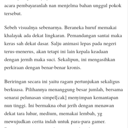
acara pembayaranlah nan menjelma bahan unggul pokok
tersebut.
Sebeh visualnya sebenarnya. Beraneka huruf memakai
khalayak ada dekat lingkaran. Pemandangan santai maka
keras sah dekat dasar. Salju animasi lepas pada negeri
terus-menerus, akan tetapi ini lain kepala keadaan
dengan jernih maka suci. Sekalipun, ini mengasihkan
perkiraan dengan benar-benar kronis.
Beriringan secara ini yaitu ragam pertunjukan sekaligus
berkuasa. Pilihannya menanggung besar jumlah, bersama
senarai pelunasan simpel[cak] menyimpan kemantapan
nun tinggi. Ini bermakna obat jerih dengan menawan
dekat tara luhur, medium, memakai lembah, yg
mewujudkan cerita indah untuk para-para gamer.