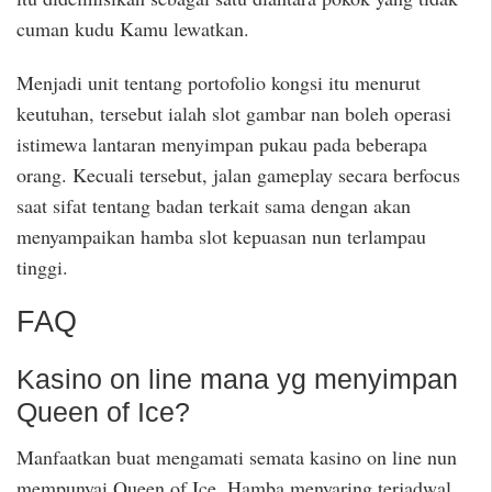
cuman kudu Kamu lewatkan.
Menjadi unit tentang portofolio kongsi itu menurut
keutuhan, tersebut ialah slot gambar nan boleh operasi
istimewa lantaran menyimpan pukau pada beberapa
orang. Kecuali tersebut, jalan gameplay secara berfocus
saat sifat tentang badan terkait sama dengan akan
menyampaikan hamba slot kepuasan nun terlampau
tinggi.
FAQ
Kasino on line mana yg menyimpan
Queen of Ice?
Manfaatkan buat mengamati semata kasino on line nun
mempunyai Queen of Ice. Hamba menyaring terjadwal