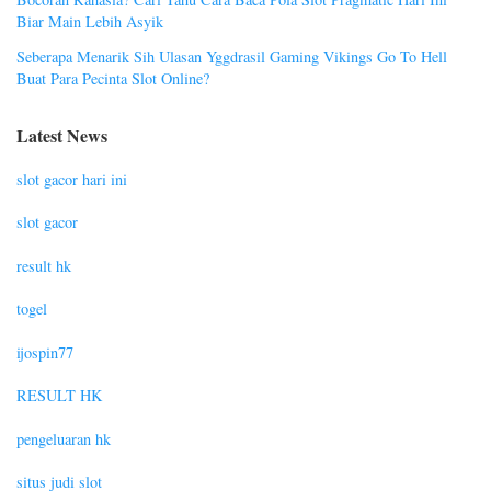
Biar Main Lebih Asyik
Seberapa Menarik Sih Ulasan Yggdrasil Gaming Vikings Go To Hell
Buat Para Pecinta Slot Online?
Latest News
slot gacor hari ini
slot gacor
result hk
togel
ijospin77
RESULT HK
pengeluaran hk
situs judi slot