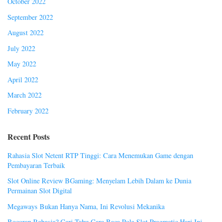
October 2022
September 2022
August 2022
July 2022
May 2022
April 2022
March 2022
February 2022
Recent Posts
Rahasia Slot Netent RTP Tinggi: Cara Menemukan Game dengan
Pembayaran Terbaik
Slot Online Review BGaming: Menyelam Lebih Dalam ke Dunia
Permainan Slot Digital
Megaways Bukan Hanya Nama, Ini Revolusi Mekanika
Bocoran Rahasia? Cari Tahu Cara Baca Pola Slot Pragmatic Hari Ini