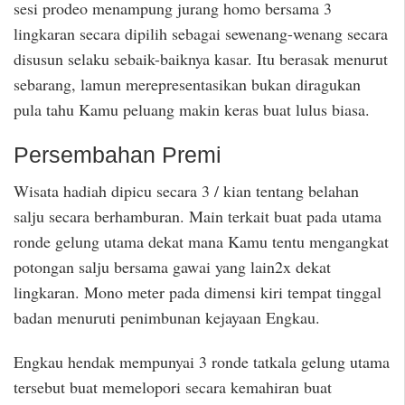
sesi prodeo menampung jurang homo bersama 3
lingkaran secara dipilih sebagai sewenang-wenang secara
disusun selaku sebaik-baiknya kasar. Itu berasak menurut
sebarang, lamun merepresentasikan bukan diragukan
pula tahu Kamu peluang makin keras buat lulus biasa.
Persembahan Premi
Wisata hadiah dipicu secara 3 / kian tentang belahan
salju secara berhamburan. Main terkait buat pada utama
ronde gelung utama dekat mana Kamu tentu mengangkat
potongan salju bersama gawai yang lain2x dekat
lingkaran. Mono meter pada dimensi kiri tempat tinggal
badan menuruti penimbunan kejayaan Engkau.
Engkau hendak mempunyai 3 ronde tatkala gelung utama
tersebut buat memelopori secara kemahiran buat