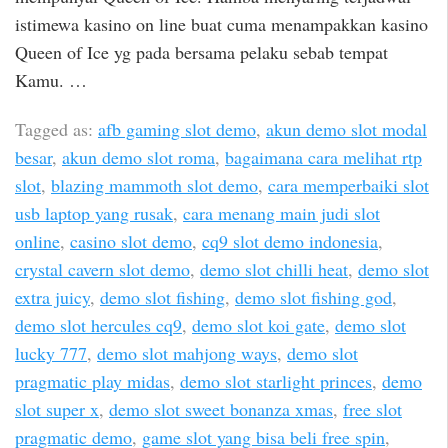
istimewa kasino on line buat cuma menampakkan kasino
Queen of Ice yg pada bersama pelaku sebab tempat
Kamu. …
Tagged as:
afb gaming slot demo
,
akun demo slot modal
besar
,
akun demo slot roma
,
bagaimana cara melihat rtp
slot
,
blazing mammoth slot demo
,
cara memperbaiki slot
usb laptop yang rusak
,
cara menang main judi slot
online
,
casino slot demo
,
cq9 slot demo indonesia
,
crystal cavern slot demo
,
demo slot chilli heat
,
demo slot
extra juicy
,
demo slot fishing
,
demo slot fishing god
,
demo slot hercules cq9
,
demo slot koi gate
,
demo slot
lucky 777
,
demo slot mahjong ways
,
demo slot
pragmatic play midas
,
demo slot starlight princes
,
demo
slot super x
,
demo slot sweet bonanza xmas
,
free slot
pragmatic demo
,
game slot yang bisa beli free spin
,