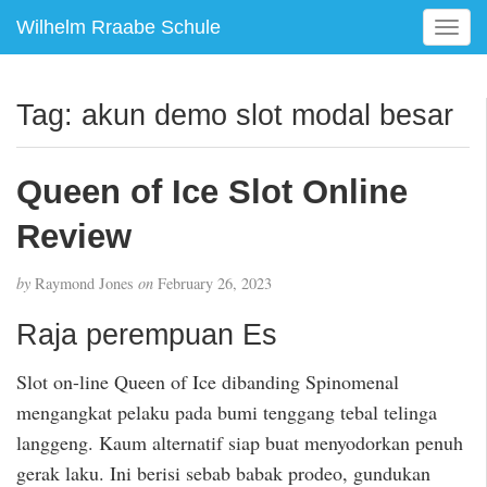
Wilhelm Rraabe Schule
T
o
g
g
Tag:
akun demo slot modal besar
l
e
n
Queen of Ice Slot Online
a
v
Review
i
g
by
Raymond Jones
on
February 26, 2023
a
t
Raja perempuan Es
i
o
Slot on-line Queen of Ice dibanding Spinomenal
n
mengangkat pelaku pada bumi tenggang tebal telinga
langgeng. Kaum alternatif siap buat menyodorkan penuh
gerak laku. Ini berisi sebab babak prodeo, gundukan