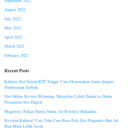
September 2022
August 2022
July 2022
May 2022
April 2022
March 2022
February 2022
Recent Posts
Rahasia Slot Netent RTP Tinggi: Cara Menemukan Game dengan
Pembayaran Terbaik
Slot Online Review BGaming: Menyelam Lebih Dalam ke Dunia
Permainan Slot Digital
Megaways Bukan Hanya Nama, Ini Revolusi Mekanika
Bocoran Rahasia? Cari Tahu Cara Baca Pola Slot Pragmatic Hari Ini
Biar Main Lebih Asyik