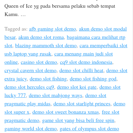
Queen of Ice yg pada bersama pelaku sebab tempat
Kamu. …
Tagged as:
afb gaming slot demo
,
akun demo slot modal
besar
,
akun demo slot roma
,
bagaimana cara melihat rtp
slot
,
blazing mammoth slot demo
,
cara memperbaiki slot
usb laptop yang rusak
,
cara menang main judi slot
online
,
casino slot demo
,
cq9 slot demo indonesia
,
crystal cavern slot demo
,
demo slot chilli heat
,
demo slot
extra juicy
,
demo slot fishing
,
demo slot fishing god
,
demo slot hercules cq9
,
demo slot koi gate
,
demo slot
lucky 777
,
demo slot mahjong ways
,
demo slot
pragmatic play midas
,
demo slot starlight princes
,
demo
slot super x
,
demo slot sweet bonanza xmas
,
free slot
pragmatic demo
,
game slot yang bisa beli free spin
,
gaming world slot demo
,
gates of olympus slot demo