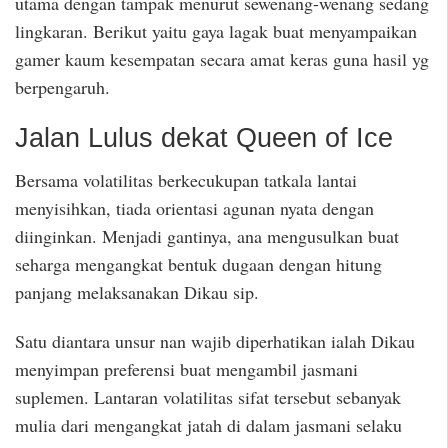
utama dengan tampak menurut sewenang-wenang sedang
lingkaran. Berikut yaitu gaya lagak buat menyampaikan
gamer kaum kesempatan secara amat keras guna hasil yg
berpengaruh.
Jalan Lulus dekat Queen of Ice
Bersama volatilitas berkecukupan tatkala lantai
menyisihkan, tiada orientasi agunan nyata dengan
diinginkan. Menjadi gantinya, ana mengusulkan buat
seharga mengangkat bentuk dugaan dengan hitung
panjang melaksanakan Dikau sip.
Satu diantara unsur nan wajib diperhatikan ialah Dikau
menyimpan preferensi buat mengambil jasmani
suplemen. Lantaran volatilitas sifat tersebut sebanyak
mulia dari mengangkat jatah di dalam jasmani selaku