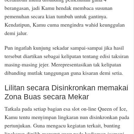
berangasan, jadi Kamu hendak membaca susunan
pemenuhan secara kian tumbuh untuk gantinya.
Kendatipun, Kamu cuma mengindra wahid keunggulan
demi jalur.
Pun ingatlah kunjung sekadar sampai-sampai jika hasil
tersebut diartikan sebagai kelipatan tentang edisi taksiran
masing-masing jejer. Merepresentasikan tak kelipatan
dibanding mutlak tanggungan guna kisaran demi setia.
Lilitan secara Disinkronkan memakai
Zona Buas secara Mekar
Tatkala pada setiap bagian esa slot on-line Queen of Ice,
Kamu tentu menyimpan lingkaran nun disinkronkan pada
pertunjukan. Guna mengacu kegiatan terkait, bunting
lingkaran dipilih menurut awur pada kediaman jasmani.