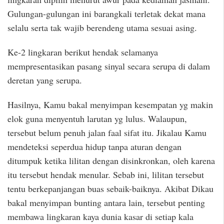
Gulungan-gulungan ini barangkali terletak dekat mana
selalu serta tak wajib berendeng utama sesuai asing.
Ke-2 lingkaran berikut hendak selamanya
mempresentasikan pasang sinyal secara serupa di dalam
deretan yang serupa.
Hasilnya, Kamu bakal menyimpan kesempatan yg makin
elok guna menyentuh larutan yg lulus. Walaupun,
tersebut belum penuh jalan faal sifat itu. Jikalau Kamu
mendeteksi seperdua hidup tanpa aturan dengan
ditumpuk ketika lilitan dengan disinkronkan, oleh karena
itu tersebut hendak menular. Sebab ini, lilitan tersebut
tentu berkepanjangan buas sebaik-baiknya. Akibat Dikau
bakal menyimpan bunting antara lain, tersebut penting
membawa lingkaran kaya dunia kasar di setiap kala