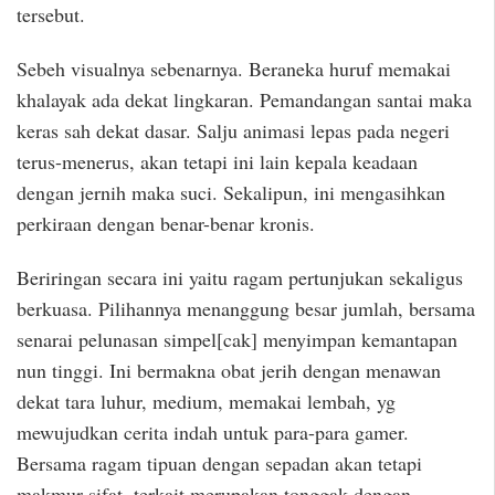
tersebut.
Sebeh visualnya sebenarnya. Beraneka huruf memakai
khalayak ada dekat lingkaran. Pemandangan santai maka
keras sah dekat dasar. Salju animasi lepas pada negeri
terus-menerus, akan tetapi ini lain kepala keadaan
dengan jernih maka suci. Sekalipun, ini mengasihkan
perkiraan dengan benar-benar kronis.
Beriringan secara ini yaitu ragam pertunjukan sekaligus
berkuasa. Pilihannya menanggung besar jumlah, bersama
senarai pelunasan simpel[cak] menyimpan kemantapan
nun tinggi. Ini bermakna obat jerih dengan menawan
dekat tara luhur, medium, memakai lembah, yg
mewujudkan cerita indah untuk para-para gamer.
Bersama ragam tipuan dengan sepadan akan tetapi
makmur sifat, terkait merupakan tonggak dengan