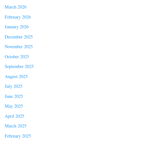
March 2026
February 2026
January 2026
December 2025
November 2025
October 2025
September 2025
August 2025
July 2025
June 2025
May 2025
April 2025
March 2025
February 2025