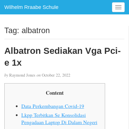
Wilhelm Rraabe Schule
T
o
g
g
Tag:
albatron
l
e
n
Albatron Sediakan Vga Pci-
a
v
e 1x
i
g
by
Raymond Jones
on
October 22, 2022
a
t
i
Content
o
n
Data Perkembangan Covid-19
Lkpp Terbitkan Se Konsolidasi
Pengadaan Laptop Di Dalam Negeri