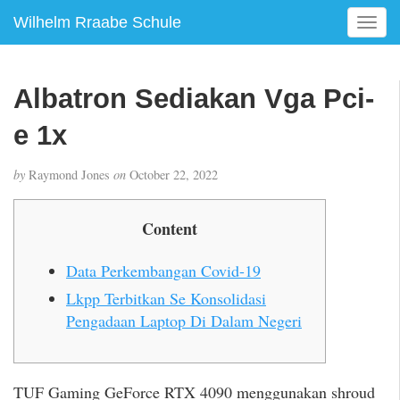
Wilhelm Rraabe Schule
T
o
g
g
Albatron Sediakan Vga Pci-
l
e
e 1x
n
a
by
Raymond Jones
on
October 22, 2022
v
i
g
Content
a
t
Data Perkembangan Covid-19
i
Lkpp Terbitkan Se Konsolidasi
o
Pengadaan Laptop Di Dalam Negeri
n
TUF Gaming GeForce RTX 4090 menggunakan shroud