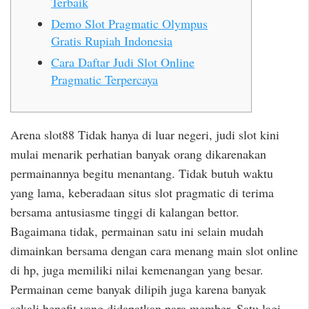
Terbaik
Demo Slot Pragmatic Olympus
Gratis Rupiah Indonesia
Cara Daftar Judi Slot Online
Pragmatic Terpercaya
Arena slot88 Tidak hanya di luar negeri, judi slot kini
mulai menarik perhatian banyak orang dikarenakan
permainannya begitu menantang. Tidak butuh waktu
yang lama, keberadaan situs slot pragmatic di terima
bersama antusiasme tinggi di kalangan bettor.
Bagaimana tidak, permainan satu ini selain mudah
dimainkan bersama dengan cara menang main slot online
di hp, juga memiliki nilai kemenangan yang besar.
Permainan ceme banyak dilipih juga karena banyak
sekali benefit yang didapatkan para member. Satu lagi