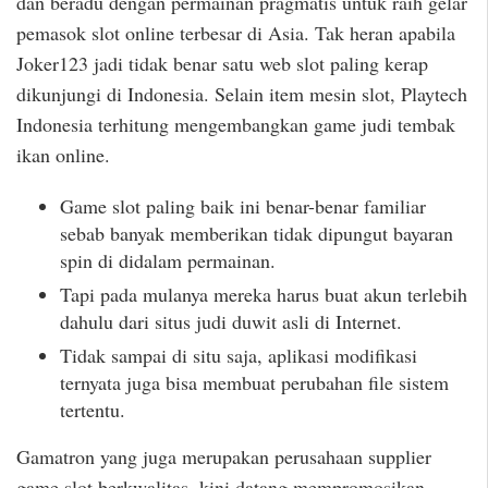
dan beradu dengan permainan pragmatis untuk raih gelar
pemasok slot online terbesar di Asia. Tak heran apabila
Joker123 jadi tidak benar satu web slot paling kerap
dikunjungi di Indonesia. Selain item mesin slot, Playtech
Indonesia terhitung mengembangkan game judi tembak
ikan online.
Game slot paling baik ini benar-benar familiar
sebab banyak memberikan tidak dipungut bayaran
spin di didalam permainan.
Tapi pada mulanya mereka harus buat akun terlebih
dahulu dari situs judi duwit asli di Internet.
Tidak sampai di situ saja, aplikasi modifikasi
ternyata juga bisa membuat perubahan file sistem
tertentu.
Gamatron yang juga merupakan perusahaan supplier
game slot berkwalitas, kini datang mempromosikan