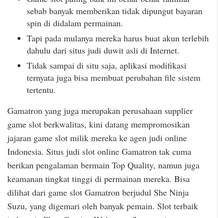
sebab banyak memberikan tidak dipungut bayaran
spin di didalam permainan.
Tapi pada mulanya mereka harus buat akun terlebih
dahulu dari situs judi duwit asli di Internet.
Tidak sampai di situ saja, aplikasi modifikasi
ternyata juga bisa membuat perubahan file sistem
tertentu.
Gamatron yang juga merupakan perusahaan supplier
game slot berkwalitas, kini datang mempromosikan
jajaran game slot milik mereka ke agen judi online
Indonesia. Situs judi slot online Gamatron tak cuma
berikan pengalaman bermain Top Quality, namun juga
keamanan tingkat tinggi di permainan mereka. Bisa
dilihat dari game slot Gamatron berjudul She Ninja
Suzu, yang digemari oleh banyak pemain. Slot terbaik