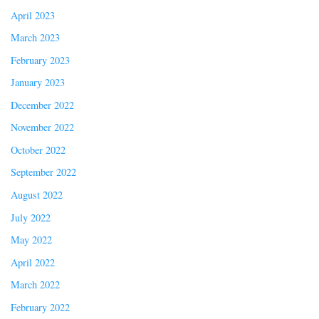
April 2023
March 2023
February 2023
January 2023
December 2022
November 2022
October 2022
September 2022
August 2022
July 2022
May 2022
April 2022
March 2022
February 2022