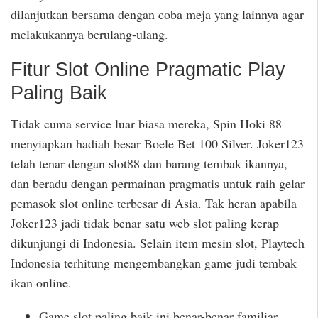
dilanjutkan bersama dengan coba meja yang lainnya agar
melakukannya berulang-ulang.
Fitur Slot Online Pragmatic Play
Paling Baik
Tidak cuma service luar biasa mereka, Spin Hoki 88
menyiapkan hadiah besar Boele Bet 100 Silver. Joker123
telah tenar dengan slot88 dan barang tembak ikannya,
dan beradu dengan permainan pragmatis untuk raih gelar
pemasok slot online terbesar di Asia. Tak heran apabila
Joker123 jadi tidak benar satu web slot paling kerap
dikunjungi di Indonesia. Selain item mesin slot, Playtech
Indonesia terhitung mengembangkan game judi tembak
ikan online.
Game slot paling baik ini benar-benar familiar