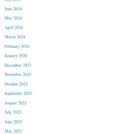
June 2024
May 2024
April 2024
March 2024
February 2024
January 2024
December 2023
November 2023
October 2023
September 2023
August 2023
July 2023
June 2023
May 2023