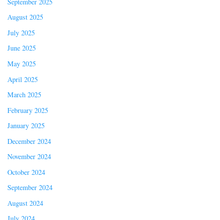
September 2025
August 2025
July 2025
June 2025
May 2025
April 2025
March 2025
February 2025
January 2025
December 2024
November 2024
October 2024
September 2024
August 2024
July 2024