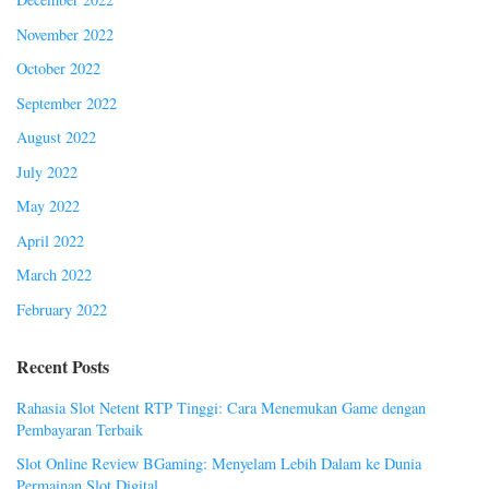
November 2022
October 2022
September 2022
August 2022
July 2022
May 2022
April 2022
March 2022
February 2022
Recent Posts
Rahasia Slot Netent RTP Tinggi: Cara Menemukan Game dengan
Pembayaran Terbaik
Slot Online Review BGaming: Menyelam Lebih Dalam ke Dunia
Permainan Slot Digital