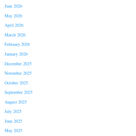
June 2026
May 2026
April 2026
March 2026
February 2026
January 2026
December 2025
November 2025
October 2025
September 2025
August 2025
July 2025
June 2025
May 2025