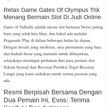
Retas Game Gates Of Olympus Trik
Menang Bermain Slot Di Judi Online
Gates of Valhalla adalah mesin slot bertema Norse paling
baru yang telah kita lihat, dan bakal ada melalui
Pragmatic Play di dalam beberapa bulan ke depan.
Dengan desain yang moderen, area permainan yang luas,
dan hadiah besar yang menanti untuk dibayarkan,
selayaknya mendapat perhatian dari para pemain slot.
Sekian berasal dari Bocoran Prediksi Togel Bocoran
Langit yang kami sediakan untuk semua pasaran yang
ada.
Resmi Berpisah Bersama Dengan
Dua Pemain Ini, Evos: Terima