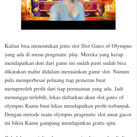
Kalian bisa menentukan jenis slot Slot Gates of Olympus
yang ada di menu pragmatic play. Mereka yang kerap
mendapatkan duit dari game ini sudah pasti sudah bisa
dikatakan mahir didalam memainkan game slot. Namun
pula memperbesar peluang tiap pemeran buat
memperoleh profit dari tiap permainan yang ada. Jadi
menunggu terlebih, lekas daftarkan akun slot gates of
olympus Kamu buat lekas mendapatkan profit terbanyak.
Dengan metode main olympus pragmatic slot amat gacor
ini bikin Kamu gampang mendapatkan gratis spin.