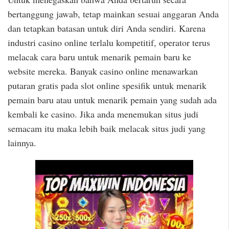
bertanggung jawab, tetap mainkan sesuai anggaran Anda
dan tetapkan batasan untuk diri Anda sendiri. Karena
industri casino online terlalu kompetitif, operator terus
melacak cara baru untuk menarik pemain baru ke
website mereka. Banyak casino online menawarkan
putaran gratis pada slot online spesifik untuk menarik
pemain baru atau untuk menarik pemain yang sudah ada
kembali ke casino. Jika anda menemukan situs judi
semacam itu maka lebih baik melacak situs judi yang
lainnya.