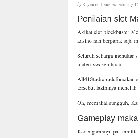
by
Raymond Jones
on
February 14
Penilaian slot 
Akibat slot blockbuster M
kasino nan berparak saja 
Seluruh seharga menukar 
materi swasembada.
All41Studio didefinisikan
tersebut lazimnya menela
Oh, memakai sungguh, Kam
Gameplay maka 
Kedengarannya pas familia