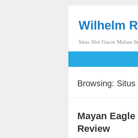
Wilhelm R
Situs Slot Gacor Malam In
Browsing: Situs
Mayan Eagle 
Review