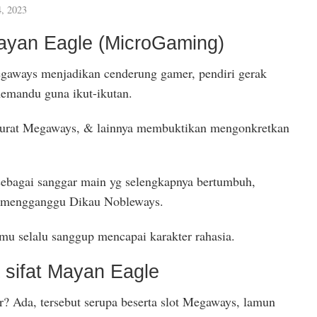
, 2023
Mayan Eagle (MicroGaming)
egaways menjadikan cenderung gamer, pendiri gerak
memandu guna ikut-ikutan.
surat Megaways, & lainnya membuktikan mengonkretkan
 sebagai sanggar main yg selengkapnya bertumbuh,
h mengganggu Dikau Nobleways.
u selalu sanggup mencapai karakter rahasia.
sifat Mayan Eagle
r? Ada, tersebut serupa beserta slot Megaways, lamun