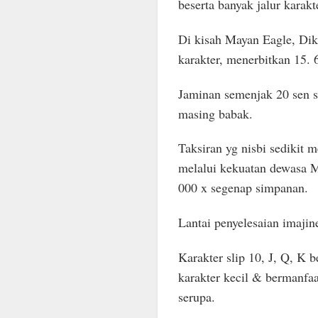
beserta banyak jalur karakt
Di kisah Mayan Eagle, Dika
karakter, menerbitkan 15. 6
Jaminan semenjak 20 sen 
masing babak.
Taksiran yg nisbi sedikit
melalui kekuatan dewasa M
000 x segenap simpanan.
Lantai penyelesaian imajin
Karakter slip 10, J, Q, K 
karakter kecil & bermanfaa
serupa.