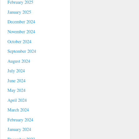
February 2025
January 2025
December 2024
November 2024
October 2024
September 2024
August 2024
July 2024
June 2024
May 2024
April 2024
March 2024
February 2024
January 2024