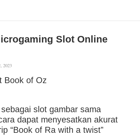
icrogaming Slot Online
, 2023
t Book of Oz
n sebagai slot gambar sama
cara dapat menyesatkan akurat
p “Book of Ra with a twist”