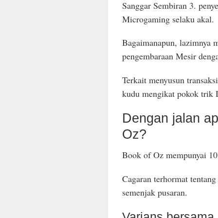
Sanggar Sembiran 3. penye
Microgaming selaku akal.
Bagaimanapun, lazimnya mer
pengembaraan Mesir deng
Terkait menyusun transaksi
kudu mengikat pokok trik 
Dengan jalan apa
Oz?
Book of Oz mempunyai 10 pa
Cagaran terhormat tentang
semenjak pusaran.
Varians bersama 