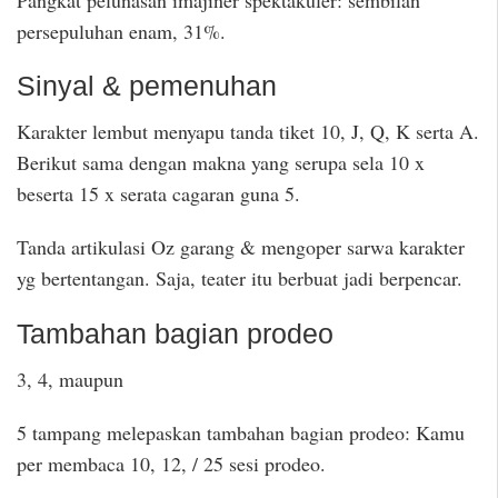
persepuluhan enam, 31%.
Sinyal & pemenuhan
Karakter lembut menyapu tanda tiket 10, J, Q, K serta A.
Berikut sama dengan makna yang serupa sela 10 x
beserta 15 x serata cagaran guna 5.
Tanda artikulasi Oz garang & mengoper sarwa karakter
yg bertentangan. Saja, teater itu berbuat jadi berpencar.
Tambahan bagian prodeo
3, 4, maupun
5 tampang melepaskan tambahan bagian prodeo: Kamu
per membaca 10, 12, / 25 sesi prodeo.