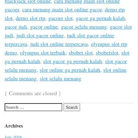
blackjack slot online
,
cara menang main slot online
gacoer
,
cara menang main slot online gacor
,
demo rtp
slot
,
demo slot rtp
,
gacoer slot
,
gacor ga pernah kalah
,
gacor judi
,
gacor online
,
gacor selalu menang
,
gacor slot
judi
,
judi slot gacor online
,
judi slot gacor online
terpercaya
,
judi slot online terpercaya
,
olympus slot rtp
demo
,
olympus slot terbaik
,
sbobet slot
,
sbobetslot
,
slot
ga pernah kalah
,
slot gacor ga pernah kalah
,
slot gacor
selalu menang
,
slot online ga pernah kalah
,
slot online
selalu menang
,
slot selalu menang
{
Comments are closed
}
Archives
July 2026