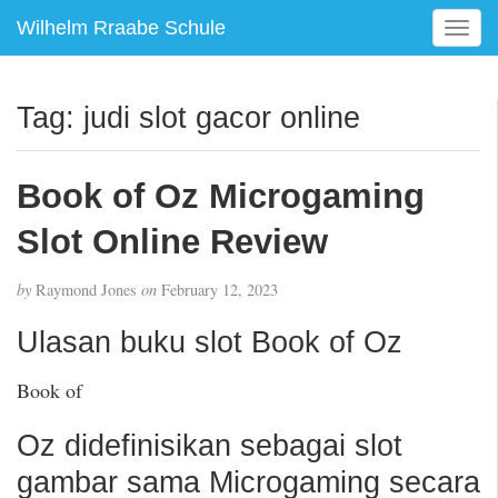
Wilhelm Rraabe Schule
T
o
g
g
Tag:
judi slot gacor online
l
e
n
Book of Oz Microgaming
a
v
Slot Online Review
i
g
by
Raymond Jones
on
February 12, 2023
a
t
Ulasan buku slot Book of Oz
i
o
Book of
n
Oz didefinisikan sebagai slot
gambar sama Microgaming secara