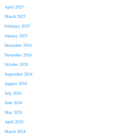
April 2025
March 2025
February 2025
January 2025
December 2024
November 2024
October 2024
September 2024
August 2024
July 2024
June 2024
May 2024
April 2024
March 2024