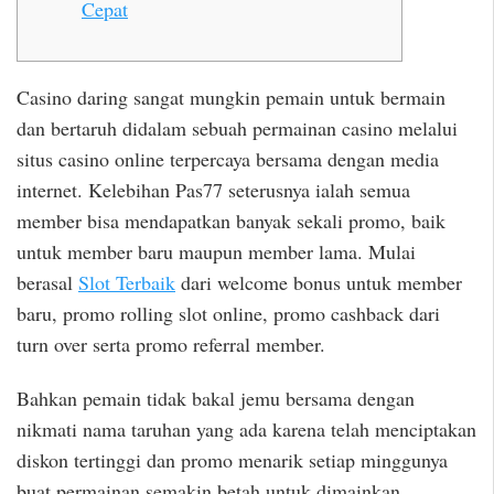
Cepat
Casino daring sangat mungkin pemain untuk bermain
dan bertaruh didalam sebuah permainan casino melalui
situs casino online terpercaya bersama dengan media
internet. Kelebihan Pas77 seterusnya ialah semua
member bisa mendapatkan banyak sekali promo, baik
untuk member baru maupun member lama. Mulai
berasal
Slot Terbaik
dari welcome bonus untuk member
baru, promo rolling slot online, promo cashback dari
turn over serta promo referral member.
Bahkan pemain tidak bakal jemu bersama dengan
nikmati nama taruhan yang ada karena telah menciptakan
diskon tertinggi dan promo menarik setiap minggunya
buat permainan semakin betah untuk dimainkan