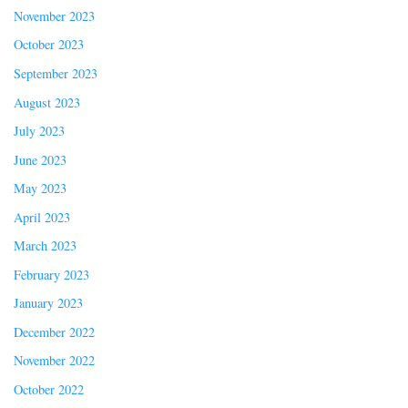
November 2023
October 2023
September 2023
August 2023
July 2023
June 2023
May 2023
April 2023
March 2023
February 2023
January 2023
December 2022
November 2022
October 2022