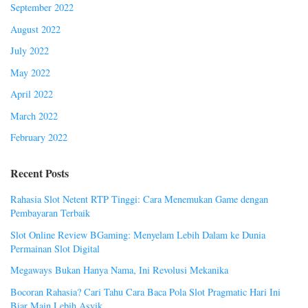
September 2022
August 2022
July 2022
May 2022
April 2022
March 2022
February 2022
Recent Posts
Rahasia Slot Netent RTP Tinggi: Cara Menemukan Game dengan
Pembayaran Terbaik
Slot Online Review BGaming: Menyelam Lebih Dalam ke Dunia
Permainan Slot Digital
Megaways Bukan Hanya Nama, Ini Revolusi Mekanika
Bocoran Rahasia? Cari Tahu Cara Baca Pola Slot Pragmatic Hari Ini
Biar Main Lebih Asyik