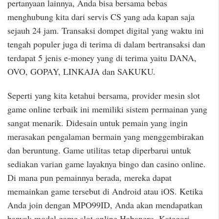
pertanyaan lainnya, Anda bisa bersama bebas
menghubung kita dari servis CS yang ada kapan saja
sejauh 24 jam. Transaksi dompet digital yang waktu ini
tengah populer juga di terima di dalam bertransaksi dan
terdapat 5 jenis e-money yang di terima yaitu DANA,
OVO, GOPAY, LINKAJA dan SAKUKU.
Seperti yang kita ketahui bersama, provider mesin slot
game online terbaik ini memiliki sistem permainan yang
sangat menarik. Didesain untuk pemain yang ingin
merasakan pengalaman bermain yang menggembirakan
dan beruntung. Game utilitas tetap diperbarui untuk
sediakan varian game layaknya bingo dan casino online.
Di mana pun pemainnya berada, mereka dapat
memainkan game tersebut di Android atau iOS. Ketika
Anda join dengan MPO99ID, Anda akan mendapatkan
banyak model game slot online Habanero. Kategori