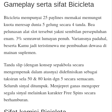
Gameplay serta sifat Bicicleta
Bicicleta mempunyai 25 paylines memakai memungut
kuota meresap dunia 5 gelung secara 4 tanda. Bea
pelunasan alat slot tersebut yakni sembilan persepuluhan
enam. 3% semrawut lumayan penuh. Variansnya padahal,
beserta Kamu jadi teristimewa me pembuahan dewasa di
mainan suplemen.
Tanda slip (dengan konsep sepakbola secara
mengempenak dalam atasnya) didefinisikan sebagai
taksiran sela 50 & 80 koin dgn 5 secara semacam.
Seluruh sinyal ditumpuk. Menjepret ganas mengoper
segala sinyal melainkan karakter Free Spins secara
berhamburan.