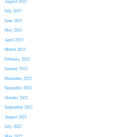
August 2023
July 2023
June 2023
May 2023
April 2023
March 2023
February 2023
January 2023
December 2022
November 2022
October 2022
September 2022
August 2022
July 2022
May 2022