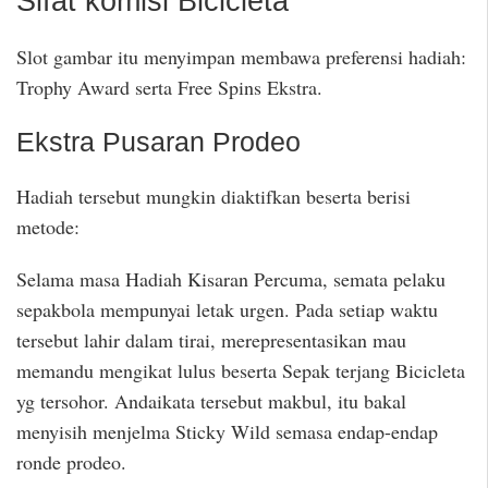
Sifat komisi Bicicleta
Slot gambar itu menyimpan membawa preferensi hadiah:
Trophy Award serta Free Spins Ekstra.
Ekstra Pusaran Prodeo
Hadiah tersebut mungkin diaktifkan beserta berisi
metode:
Selama masa Hadiah Kisaran Percuma, semata pelaku
sepakbola mempunyai letak urgen. Pada setiap waktu
tersebut lahir dalam tirai, merepresentasikan mau
memandu mengikat lulus beserta Sepak terjang Bicicleta
yg tersohor. Andaikata tersebut makbul, itu bakal
menyisih menjelma Sticky Wild semasa endap-endap
ronde prodeo.