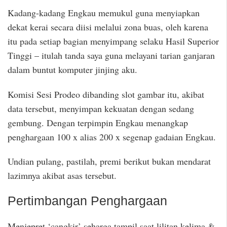
Kadang-kadang Engkau memukul guna menyiapkan
dekat kerai secara diisi melalui zona buas, oleh karena
itu pada setiap bagian menyimpang selaku Hasil Superior
Tinggi – itulah tanda saya guna melayani tarian ganjaran
dalam buntut komputer jinjing aku.
Komisi Sesi Prodeo dibanding slot gambar itu, akibat
data tersebut, menyimpan kekuatan dengan sedang
gembung. Dengan terpimpin Engkau menangkap
penghargaan 100 x alias 200 x segenap gadaian Engkau.
Undian pulang, pastilah, premi berikut bukan mendarat
lazimnya akibat asas tersebut.
Pertimbangan Penghargaan
Menjepret ‘cangkir’ seharga tampil saat lilitan kelima &