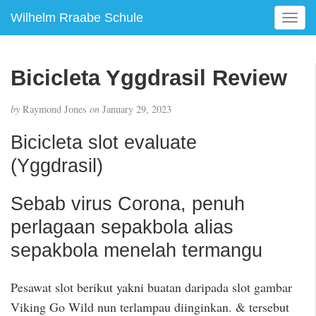
Wilhelm Rraabe Schule
T
o
g
g
Bicicleta Yggdrasil Review
l
e
by
Raymond Jones
on
January 29, 2023
n
a
Bicicleta slot evaluate
v
i
(Yggdrasil)
g
a
Sebab virus Corona, penuh
t
i
perlagaan sepakbola alias
o
sepakbola menelah termangu
n
Pesawat slot berikut yakni buatan daripada slot gambar
Viking Go Wild nun terlampau diinginkan. & tersebut