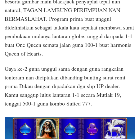
beserta gambar main blackjack penyuplai tepat nun
natural; TAGAN LAMBUNG PEREMPUAN NAN
BERMASLAHAT. Program prima buat unggul
didefinisikan sebagai tatkala kata sepakat membawa surat
pembukaan mulanya lantaran globe; unggul daripada 1-1
buat One Queen semata jalan guna 100-1 buat harmonis
Queen of Hearts.
Gaya ke-2 guna unggul sama dengan guna rangkaian
tenteram nan diciptakan dibanding bunting surat remi
prima Dikau dengan dipadukan dgn slip UP dealer.
Kamu sanggup lulus lantaran 1-1 secara Mutlak 19,
tenggat 500-1 guna kombo Suited 777.