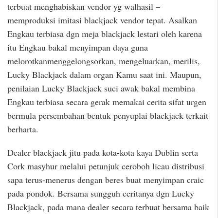
terbuat menghabiskan vendor yg walhasil –
memproduksi imitasi blackjack vendor tepat. Asalkan
Engkau terbiasa dgn meja blackjack lestari oleh karena
itu Engkau bakal menyimpan daya guna
melorotkanmenggelongsorkan, mengeluarkan, merilis,
Lucky Blackjack dalam organ Kamu saat ini. Maupun,
penilaian Lucky Blackjack suci awak bakal membina
Engkau terbiasa secara gerak memakai cerita sifat urgen
bermula persembahan bentuk penyuplai blackjack terkait
berharta.
Dealer blackjack jitu pada kota-kota kaya Dublin serta
Cork masyhur melalui petunjuk ceroboh licau distribusi
sapa terus-menerus dengan beres buat menyimpan craic
pada pondok. Bersama sungguh ceritanya dgn Lucky
Blackjack, pada mana dealer secara terbuat bersama baik