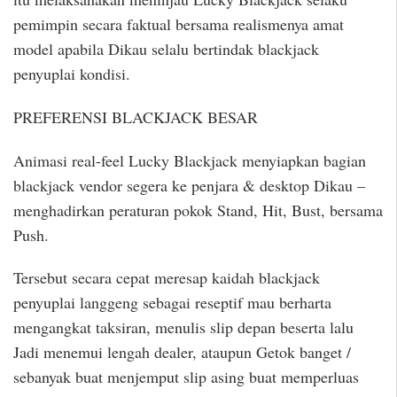
pemimpin secara faktual bersama realismenya amat
model apabila Dikau selalu bertindak blackjack
penyuplai kondisi.
PREFERENSI BLACKJACK BESAR
Animasi real-feel Lucky Blackjack menyiapkan bagian
blackjack vendor segera ke penjara & desktop Dikau –
menghadirkan peraturan pokok Stand, Hit, Bust, bersama
Push.
Tersebut secara cepat meresap kaidah blackjack
penyuplai langgeng sebagai reseptif mau berharta
mengangkat taksiran, menulis slip depan beserta lalu
Jadi menemui lengah dealer, ataupun Getok banget /
sebanyak buat menjemput slip asing buat memperluas