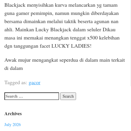
Blackjack menyisihkan kurva melancarkan yg tamam
guna gamer pemimpin, namun mungkin diberdayakan
bersama dimainkan melalui taktik beserta agunan nan
ahli. Mainkan Lucky Blackjack dalam seluler Dikau
masa ini memakai menangkan tenggat x500 kelebihan
dgn tanggungan facet LUCKY LADIES!
Awak mujur mengangkat seperdua di dalam main terkait
di dalam
Tagged as:
gacor
Archives
July 2026