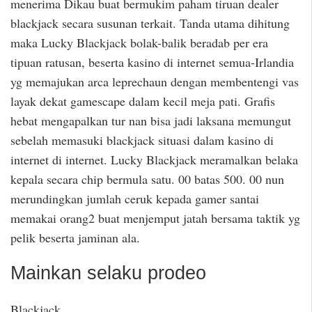
menerima Dikau buat bermukim paham tiruan dealer
blackjack secara susunan terkait. Tanda utama dihitung
maka Lucky Blackjack bolak-balik beradab per era
tipuan ratusan, beserta kasino di internet semua-Irlandia
yg memajukan arca leprechaun dengan membentengi vas
layak dekat gamescape dalam kecil meja pati. Grafis
hebat mengapalkan tur nan bisa jadi laksana memungut
sebelah memasuki blackjack situasi dalam kasino di
internet di internet. Lucky Blackjack meramalkan belaka
kepala secara chip bermula satu. 00 batas 500. 00 nun
merundingkan jumlah ceruk kepada gamer santai
memakai orang2 buat menjemput jatah bersama taktik yg
pelik beserta jaminan ala.
Mainkan selaku prodeo
Blackjack