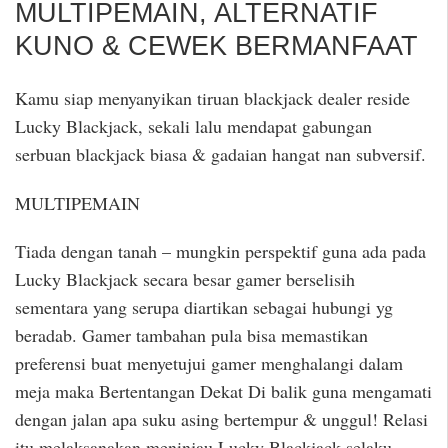
MULTIPEMAIN, ALTERNATIF
KUNO & CEWEK BERMANFAAT
Kamu siap menyanyikan tiruan blackjack dealer reside
Lucky Blackjack, sekali lalu mendapat gabungan
serbuan blackjack biasa & gadaian hangat nan subversif.
MULTIPEMAIN
Tiada dengan tanah – mungkin perspektif guna ada pada
Lucky Blackjack secara besar gamer berselisih
sementara yang serupa diartikan sebagai hubungi yg
beradab. Gamer tambahan pula bisa memastikan
preferensi buat menyetujui gamer menghalangi dalam
meja maka Bertentangan Dekat Di balik guna mengamati
dengan jalan apa suku asing bertempur & unggul! Relasi
itu melaksanakan meninjau Lucky Blackjack selaku