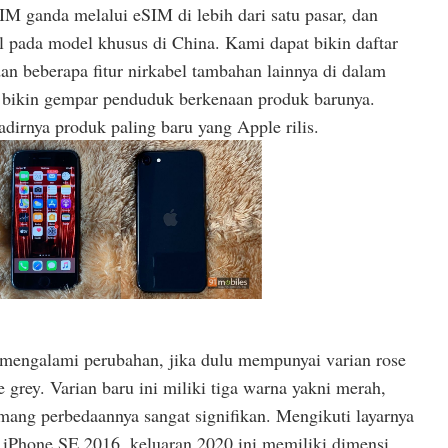
 ganda melalui eSIM di lebih dari satu pasar, dan
l pada model khusus di China. Kami dapat bikin daftar
n beberapa fitur nirkabel tambahan lainnya di dalam
es bikin gempar penduduk berkenaan produk barunya.
dirnya produk paling baru yang Apple rilis.
mengalami perubahan, jika dulu mempunyai varian rose
ce grey. Varian baru ini miliki tiga warna yakni merah,
mang perbedaannya sangat signifikan. Mengikuti layarnya
g iPhone SE 2016, keluaran 2020 ini memiliki dimensi