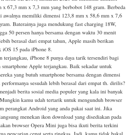
mm x 67,3 mm x 7,3 mm yang berbobot 148 gram. Berbeda
di awalnya memiliki dimensi 123,8 mm x 58,6 mm x 7,6
ram. Baterainya juga mendukung fast charging 18W,
ingga 50 persen hanya bersama dengan waktu 30 menit
ebih berasal dari empat tahun, Apple masih berikan
 iOS 15 pada iPhone 8.
terjangkau, iPhone 8 punya daya tarik tersendiri bagi
smartphone Apple terjangkau. Baik sekadar untuk
mereka yang butuh smartphone bersama dengan dimensi
erformanya sesudah lebih berasal dari empat th. dirilis?
njadi berita sosial media populer yang kala ini banyak
. Mungkin kamu udah tertarik untuk mengunduh browser
m perangkat Android yang anda pakai saat ini. Jika
 langsung menekan ikon download yang disediakan pada
an browser Opera Mini juga bisa ikuti berita terkini
 pencarian cepat serta ringkas. Jadi, kamu tidak bakal