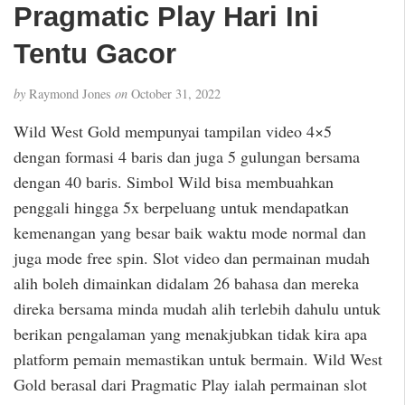
Pragmatic Play Hari Ini
Tentu Gacor
by
Raymond Jones
on
October 31, 2022
Wild West Gold mempunyai tampilan video 4×5
dengan formasi 4 baris dan juga 5 gulungan bersama
dengan 40 baris. Simbol Wild bisa membuahkan
penggali hingga 5x berpeluang untuk mendapatkan
kemenangan yang besar baik waktu mode normal dan
juga mode free spin. Slot video dan permainan mudah
alih boleh dimainkan didalam 26 bahasa dan mereka
direka bersama minda mudah alih terlebih dahulu untuk
berikan pengalaman yang menakjubkan tidak kira apa
platform pemain memastikan untuk bermain. Wild West
Gold berasal dari Pragmatic Play ialah permainan slot