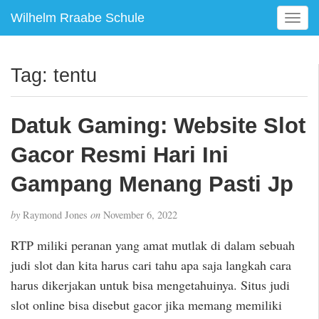
Wilhelm Rraabe Schule
T
o
g
g
Tag:
tentu
l
e
n
Datuk Gaming: Website Slot
a
v
Gacor Resmi Hari Ini
i
g
Gampang Menang Pasti Jp
a
t
by
Raymond Jones
on
November 6, 2022
i
o
RTP miliki peranan yang amat mutlak di dalam sebuah
n
judi slot dan kita harus cari tahu apa saja langkah cara
harus dikerjakan untuk bisa mengetahuinya. Situs judi
slot online bisa disebut gacor jika memang memiliki