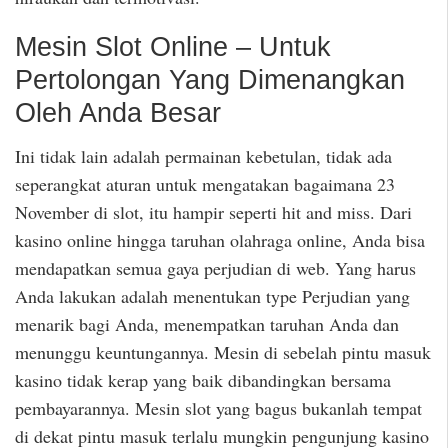
Mesin Slot Online – Untuk
Pertolongan Yang Dimenangkan
Oleh Anda Besar
Ini tidak lain adalah permainan kebetulan, tidak ada
seperangkat aturan untuk mengatakan bagaimana 23
November di slot, itu hampir seperti hit and miss. Dari
kasino online hingga taruhan olahraga online, Anda bisa
mendapatkan semua gaya perjudian di web. Yang harus
Anda lakukan adalah menentukan type Perjudian yang
menarik bagi Anda, menempatkan taruhan Anda dan
menunggu keuntungannya. Mesin di sebelah pintu masuk
kasino tidak kerap yang baik dibandingkan bersama
pembayarannya. Mesin slot yang bagus bukanlah tempat
di dekat pintu masuk terlalu mungkin pengunjung kasino