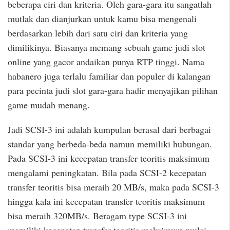
beberapa ciri dan kriteria. Oleh gara-gara itu sangatlah
mutlak dan dianjurkan untuk kamu bisa mengenali
berdasarkan lebih dari satu ciri dan kriteria yang
dimilikinya. Biasanya memang sebuah game judi slot
online yang gacor andaikan punya RTP tinggi. Nama
habanero juga terlalu familiar dan populer di kalangan
para pecinta judi slot gara-gara hadir menyajikan pilihan
game mudah menang.
Jadi SCSI-3 ini adalah kumpulan berasal dari berbagai
standar yang berbeda-beda namun memiliki hubungan.
Pada SCSI-3 ini kecepatan transfer teoritis maksimum
mengalami peningkatan. Bila pada SCSI-2 kecepatan
transfer teoritis bisa meraih 20 MB/s, maka pada SCSI-3
hingga kala ini kecepatan transfer teoritis maksimum
bisa meraih 320MB/s. Beragam type SCSI-3 ini