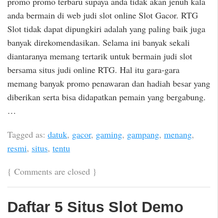
promo promo terbaru supaya anda tidak akan jenuh kala
anda bermain di web judi slot online Slot Gacor. RTG
Slot tidak dapat dipungkiri adalah yang paling baik juga
banyak direkomendasikan. Selama ini banyak sekali
diantaranya memang tertarik untuk bermain judi slot
bersama situs judi online RTG. Hal itu gara-gara
memang banyak promo penawaran dan hadiah besar yang
diberikan serta bisa didapatkan pemain yang bergabung.
…
Tagged as:
datuk
,
gacor
,
gaming
,
gampang
,
menang
,
resmi
,
situs
,
tentu
{
Comments are closed
}
Daftar 5 Situs Slot Demo