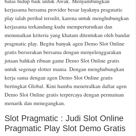
batas hidup baik untuk Awak. Menyambungkan
kerjasama bersama provider besar layaknya pragmatic
play ialah perihal tersulit, karena untuk menghubungkan
kerjasama terkandung kudu memperturutkan dan
menunaikan kriteria yang khatam ditentukan oleh bandar
pragmatic play. Begitu banyak agen Demo Slot Online
gratis berserakan bersama dengan menyelenggarakan
jutaan bahkah ribuan game Demo Slot Online gratis
untuk segenap slotter mania. Dengan menghubungkan
kerja sama dengan agen Demo Slot Online gratis
bertingkat Global. Kini hamba menetralkan daftar agen
Demo Slot Online gratis terpercaya dengan permainan
menarik dan menegangkan.
Slot Pragmatic : Judi Slot Online
Pragmatic Play Slot Demo Gratis