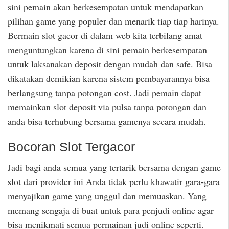
sini pemain akan berkesempatan untuk mendapatkan
pilihan game yang populer dan menarik tiap tiap harinya.
Bermain slot gacor di dalam web kita terbilang amat
menguntungkan karena di sini pemain berkesempatan
untuk laksanakan deposit dengan mudah dan safe. Bisa
dikatakan demikian karena sistem pembayarannya bisa
berlangsung tanpa potongan cost. Jadi pemain dapat
memainkan slot deposit via pulsa tanpa potongan dan
anda bisa terhubung bersama gamenya secara mudah.
Bocoran Slot Tergacor
Jadi bagi anda semua yang tertarik bersama dengan game
slot dari provider ini Anda tidak perlu khawatir gara-gara
menyajikan game yang unggul dan memuaskan. Yang
memang sengaja di buat untuk para penjudi online agar
bisa menikmati semua permainan judi online seperti.