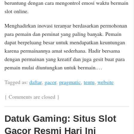
beruntung dengan cara mengontrol emosi waktu bermain
slot online.
Menghadirkan inovasi teranyar berdasarkan permohonan
para pemain dan peminat yang paling banyak. Pemain
dapat berpeluang besar untuk mendapatkan keuntungan
karena permainannya amat sederhana. Hadir bersama
dengan permainan yang kreatif dan juga gesit buat para
pemain mulai diuntungkan untuk bermain.…
Tagged as:
daftar
,
gacor
,
pragmatic
,
tentu
,
website
{
Comments are closed
}
Datuk Gaming: Situs Slot
Gacor Resmi Hari Ini