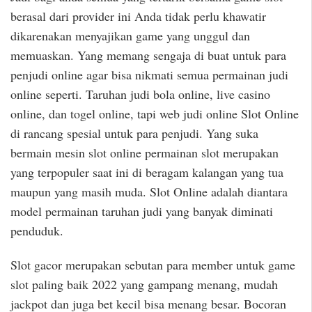
berasal dari provider ini Anda tidak perlu khawatir
dikarenakan menyajikan game yang unggul dan
memuaskan. Yang memang sengaja di buat untuk para
penjudi online agar bisa nikmati semua permainan judi
online seperti. Taruhan judi bola online, live casino
online, dan togel online, tapi web judi online Slot Online
di rancang spesial untuk para penjudi. Yang suka
bermain mesin slot online permainan slot merupakan
yang terpopuler saat ini di beragam kalangan yang tua
maupun yang masih muda. Slot Online adalah diantara
model permainan taruhan judi yang banyak diminati
penduduk.
Slot gacor merupakan sebutan para member untuk game
slot paling baik 2022 yang gampang menang, mudah
jackpot dan juga bet kecil bisa menang besar. Bocoran