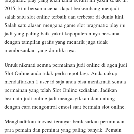
2015, kini bersama cepat dapat berkembang menjadi
salah satu slot online terbaik dan terbesar di dunia kini.
Salah satu alasan mengapa game slot pragmatic play ini
jadi yang paling baik yakni kepopuleran nya bersama
dengan tampilan grafis yang menarik juga tidak
membosankan yang dimiliki nya.
Untuk nikmati semua permainan judi online di agen judi
Slot Online anda tidak perlu repot lagi. Anda cukup
mendaftarkan 1 user id saja anda bisa menikmati semua
permainan yang telah Slot Online sediakan. Jadikan
bermain judi online jadi mengasyikkan dan untung
dengan cara mengontrol emosi saat bermain slot online.
Menghadirkan inovasi teranyar berdasarkan permintaan
para pemain dan peminat yang paling banyak. Pemain