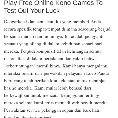
Play Free Online Keno Games To
Test Out Your Luck
Dengarkan iklan semacam itu yang memberi Anda
secara spesifik tempat-tempat di mana seseorang berjudi
bersama mudah dan umumnya. Ini adalah pengganti
sesuatu yang hilang di dalam kehidupan sehari-hari
mereka. Penjudi kompulsif telah kehilangan semua
rasionalitas didalam perjalanan dan yakin bahwa
‘keberuntungan’ memilikinya. Kami hanya mengalami
interaksi positif dari perwakilan pelayanan Loco Panda
baru yang telah berikan kita kekuatan untuk meninjau
kasino mereka. Kami mulai lebih berasal dari
berkewajiban untuk mencatat keunggulan tertinggi
mereka selama kami terus menjadi web bersih mereka.
Perwakilan service pelanggan sopan dan baik hati,
hiraukan dan termotivasi.