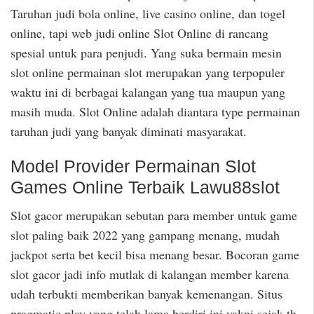
Taruhan judi bola online, live casino online, dan togel
online, tapi web judi online Slot Online di rancang
spesial untuk para penjudi. Yang suka bermain mesin
slot online permainan slot merupakan yang terpopuler
waktu ini di berbagai kalangan yang tua maupun yang
masih muda. Slot Online adalah diantara type permainan
taruhan judi yang banyak diminati masyarakat.
Model Provider Permainan Slot
Games Online Terbaik Lawu88slot
Slot gacor merupakan sebutan para member untuk game
slot paling baik 2022 yang gampang menang, mudah
jackpot serta bet kecil bisa menang besar. Bocoran game
slot gacor jadi info mutlak di kalangan member karena
udah terbukti memberikan banyak kemenangan. Situs
pragmatic play yang telah lama berdiri ini yakni sejak th.