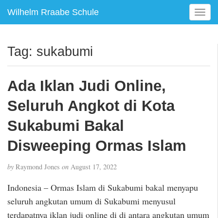
Wilhelm Rraabe Schule
T
o
g
g
Tag:
sukabumi
l
e
n
Ada Iklan Judi Online,
a
v
Seluruh Angkot di Kota
i
g
Sukabumi Bakal
a
Disweeping Ormas Islam
t
i
o
by
Raymond Jones
on
August 17, 2022
n
Indonesia – Ormas Islam di Sukabumi bakal menyapu
seluruh angkutan umum di Sukabumi menyusul
terdapatnya iklan judi online di di antara angkutan umum