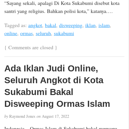
“Sayang sekali, apalagi Di Kota Sukabumi disebut kota
santri yang religius. Bahkan polisi kota,” katanya.…
Tagged as:
angkot
,
bakal
,
disweeping
,
iklan
,
islam
,
online
,
ormas
,
seluruh
,
sukabumi
{
Comments are closed
}
Ada Iklan Judi Online,
Seluruh Angkot di Kota
Sukabumi Bakal
Disweeping Ormas Islam
by
Raymond Jones
on
August 17, 2022
Indonesia – Ormas Islam di Sukabumi bakal menyapu