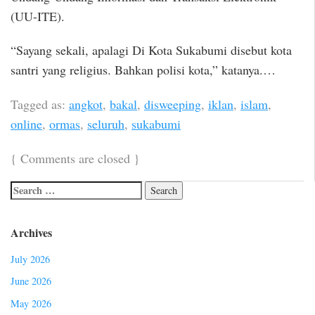
(UU-ITE).
“Sayang sekali, apalagi Di Kota Sukabumi disebut kota
santri yang religius. Bahkan polisi kota,” katanya.…
Tagged as:
angkot
,
bakal
,
disweeping
,
iklan
,
islam
,
online
,
ormas
,
seluruh
,
sukabumi
{
Comments are closed
}
Archives
July 2026
June 2026
May 2026