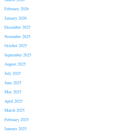
February 2026
January 2026
December 2025
November 2025
October 2025
September 2025
August 2025
July 2025
June 2025
May 2025
April 2025
March 2025
February 2025
January 2025