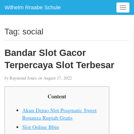
Wilhelm Rraabe Schule
T
o
g
g
Tag:
social
l
e
n
Bandar Slot Gacor
a
v
Terpercaya Slot Terbesar
i
g
by
Raymond Jones
on
August 17, 2022
a
t
i
Content
o
n
Akun Demo Slot Pragmatic Sweet
Bonanza Rupiah Gratis
Slot Online Bbin