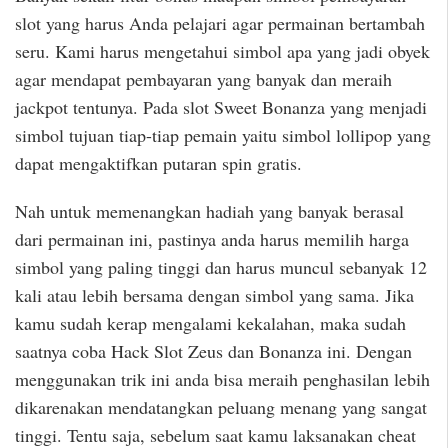
slot yang harus Anda pelajari agar permainan bertambah
seru. Kami harus mengetahui simbol apa yang jadi obyek
agar mendapat pembayaran yang banyak dan meraih
jackpot tentunya. Pada slot Sweet Bonanza yang menjadi
simbol tujuan tiap-tiap pemain yaitu simbol lollipop yang
dapat mengaktifkan putaran spin gratis.
Nah untuk memenangkan hadiah yang banyak berasal
dari permainan ini, pastinya anda harus memilih harga
simbol yang paling tinggi dan harus muncul sebanyak 12
kali atau lebih bersama dengan simbol yang sama. Jika
kamu sudah kerap mengalami kekalahan, maka sudah
saatnya coba Hack Slot Zeus dan Bonanza ini. Dengan
menggunakan trik ini anda bisa meraih penghasilan lebih
dikarenakan mendatangkan peluang menang yang sangat
tinggi. Tentu saja, sebelum saat kamu laksanakan cheat