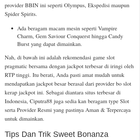
provider BBIN ini seperti Olympus, Ekspedisi maupun
Spider Spirits.
Ada beragam macam mesin seperti Vampire
Charm, Gem Saviour Conquerst hingga Candy
Burst yang dapat dimainkan.
Nah, di bawah ini adalah rekomendasi game slot
pragmatic bersama dengan jackpot terbesar di iringi oleh
RTP tinggi. Itu berati, Anda pasti amat mudah untuk
mendapatkan jackpot besar berasal dari provider bo slot
kerap jackpot ini. Sebagai diantara situs terbesar di
Indonesia, Ciputra88 juga sedia kan beragam type Slot
serta Provider Resmi yang pastinya Aman & Terpercaya
untuk dimainkan.
Tips Dan Trik Sweet Bonanza