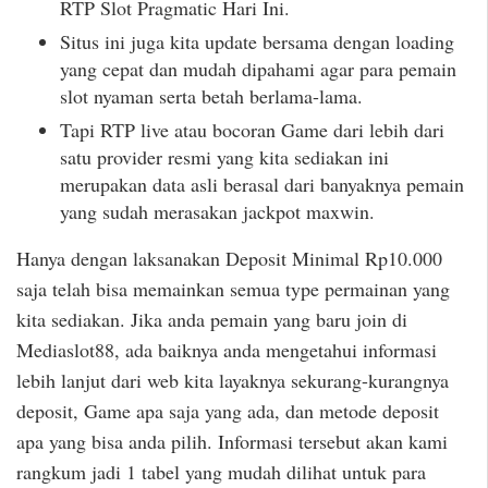
RTP Slot Pragmatic Hari Ini.
Situs ini juga kita update bersama dengan loading
yang cepat dan mudah dipahami agar para pemain
slot nyaman serta betah berlama-lama.
Tapi RTP live atau bocoran Game dari lebih dari
satu provider resmi yang kita sediakan ini
merupakan data asli berasal dari banyaknya pemain
yang sudah merasakan jackpot maxwin.
Hanya dengan laksanakan Deposit Minimal Rp10.000
saja telah bisa memainkan semua type permainan yang
kita sediakan. Jika anda pemain yang baru join di
Mediaslot88, ada baiknya anda mengetahui informasi
lebih lanjut dari web kita layaknya sekurang-kurangnya
deposit, Game apa saja yang ada, dan metode deposit
apa yang bisa anda pilih. Informasi tersebut akan kami
rangkum jadi 1 tabel yang mudah dilihat untuk para