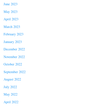
June 2023
May 2023
April 2023
March 2023
February 2023
January 2023
December 2022
November 2022
October 2022
September 2022
August 2022
July 2022
May 2022
April 2022