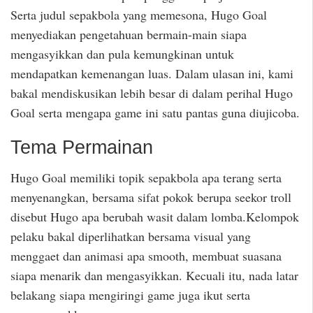
Serta judul sepakbola yang memesona, Hugo Goal
menyediakan pengetahuan bermain-main siapa
mengasyikkan dan pula kemungkinan untuk
mendapatkan kemenangan luas. Dalam ulasan ini, kami
bakal mendiskusikan lebih besar di dalam perihal Hugo
Goal serta mengapa game ini satu pantas guna diujicoba.
Tema Permainan
Hugo Goal memiliki topik sepakbola apa terang serta
menyenangkan, bersama sifat pokok berupa seekor troll
disebut Hugo apa berubah wasit dalam lomba.Kelompok
pelaku bakal diperlihatkan bersama visual yang
menggaet dan animasi apa smooth, membuat suasana
siapa menarik dan mengasyikkan. Kecuali itu, nada latar
belakang siapa mengiringi game juga ikut serta