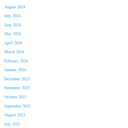
August 2024
July 2024
June 2024
May 2024
April 2024
March 2024
February 2024
January 2024
December 2023
November 2023
October 2023
September 2023
August 2023
July 2023