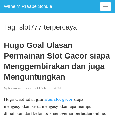
Wilhelm Rraabe Schule
T
o
g
g
Tag:
slot777 terpercaya
l
e
n
Hugo Goal Ulasan
a
v
Permainan Slot Gacor siapa
i
g
Menggembirakan dan juga
a
Menguntungkan
t
i
o
by
Raymond Jones
on
October 7, 2024
n
Hugo Goal ialah gim
situs slot gacor
siapa
mengasyikkan serta mengasyikkan apa mampu
dimainkan dari kelompok penggemar perjudian online.