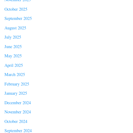
October 2025
September 2025
August 2025
July 2025
June 2025
May 2025
April 2025
March 2025
February 2025
January 2025
December 2024
November 2024
October 2024
September 2024