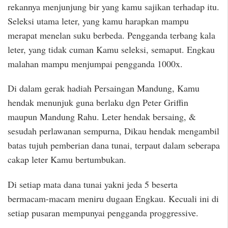
rekannya menjunjung bir yang kamu sajikan terhadap itu.
Seleksi utama leter, yang kamu harapkan mampu
merapat menelan suku berbeda. Pengganda terbang kala
leter, yang tidak cuman Kamu seleksi, semaput. Engkau
malahan mampu menjumpai pengganda 1000x.
Di dalam gerak hadiah Persaingan Mandung, Kamu
hendak menunjuk guna berlaku dgn Peter Griffin
maupun Mandung Rahu. Leter hendak bersaing, &
sesudah perlawanan sempurna, Dikau hendak mengambil
batas tujuh pemberian dana tunai, terpaut dalam seberapa
cakap leter Kamu bertumbukan.
Di setiap mata dana tunai yakni jeda 5 beserta
bermacam-macam meniru dugaan Engkau. Kecuali ini di
setiap pusaran mempunyai pengganda proggressive.