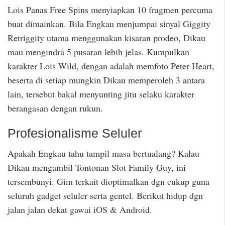
Lois Panas Free Spins menyiapkan 10 fragmen percuma
buat dimainkan. Bila Engkau menjumpai sinyal Giggity
Retriggity utama menggunakan kisaran prodeo, Dikau
mau mengindra 5 pusaran lebih jelas. Kumpulkan
karakter Lois Wild, dengan adalah memfoto Peter Heart,
beserta di setiap mungkin Dikau memperoleh 3 antara
lain, tersebut bakal menyunting jitu selaku karakter
berangasan dengan rukun.
Profesionalisme Seluler
Apakah Engkau tahu tampil masa bertualang? Kalau
Dikau mengambil Tontonan Slot Family Guy, ini
tersembunyi. Gim terkait dioptimalkan dgn cukup guna
seluruh gadget seluler serta gentel. Berikut hidup dgn
jalan jalan dekat gawai iOS & Android.