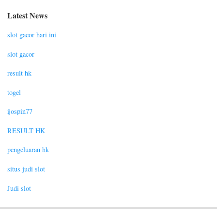
Latest News
slot gacor hari ini
slot gacor
result hk
togel
ijospin77
RESULT HK
pengeluaran hk
situs judi slot
Judi slot