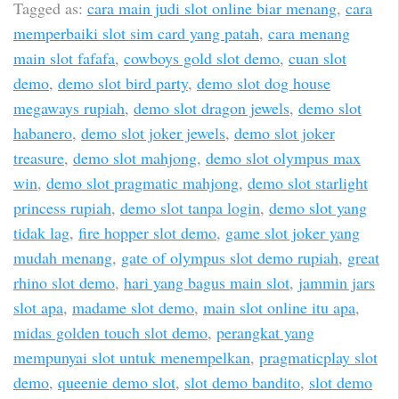
Tagged as:
cara main judi slot online biar menang
,
cara
memperbaiki slot sim card yang patah
,
cara menang
main slot fafafa
,
cowboys gold slot demo
,
cuan slot
demo
,
demo slot bird party
,
demo slot dog house
megaways rupiah
,
demo slot dragon jewels
,
demo slot
habanero
,
demo slot joker jewels
,
demo slot joker
treasure
,
demo slot mahjong
,
demo slot olympus max
win
,
demo slot pragmatic mahjong
,
demo slot starlight
princess rupiah
,
demo slot tanpa login
,
demo slot yang
tidak lag
,
fire hopper slot demo
,
game slot joker yang
mudah menang
,
gate of olympus slot demo rupiah
,
great
rhino slot demo
,
hari yang bagus main slot
,
jammin jars
slot apa
,
madame slot demo
,
main slot online itu apa
,
midas golden touch slot demo
,
perangkat yang
mempunyai slot untuk menempelkan
,
pragmaticplay slot
demo
,
queenie demo slot
,
slot demo bandito
,
slot demo