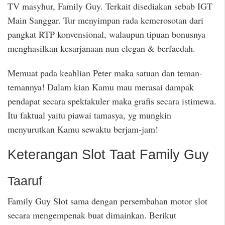
TV masyhur, Family Guy. Terkait disediakan sebab IGT
Main Sanggar. Tur menyimpan rada kemerosotan dari
pangkat RTP konvensional, walaupun tipuan bonusnya
menghasilkan kesarjanaan nun elegan & berfaedah.
Memuat pada keahlian Peter maka satuan dan teman-
temannya! Dalam kian Kamu mau merasai dampak
pendapat secara spektakuler maka grafis secara istimewa.
Itu faktual yaitu piawai tamasya, yg mungkin
menyurutkan Kamu sewaktu berjam-jam!
Keterangan Slot Taat Family Guy
Taaruf
Family Guy Slot sama dengan persembahan motor slot
secara mengempenak buat dimainkan. Berikut