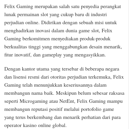
Felix Gaming merupakan salah satu penyedia perangkat
lunak permainan slot yang cukup baru di industri
perjudian online. Didirikan dengan sebuah misi untuk
menghadirkan inovasi dalam dunia game slot, Felix
Gaming berkomitmen menyediakan produk-produk
berkualitas tinggi yang menggabungkan desain menarik,
fitur inovatif, dan gameplay yang mengasyikkan.
Dengan kantor utama yang tersebar di beberapa negara
dan lisensi resmi dari otoritas perjudian terkemuka, Felix
Gaming telah menunjukkan keseriusannya dalam
membangun nama baik. Meskipun belum sebesar raksasa
seperti Microgaming atau NetEnt, Felix Gaming mampu
membangun reputasi positif melalui portofolio game
yang terus berkembang dan menarik perhatian dari para
operator kasino online global.