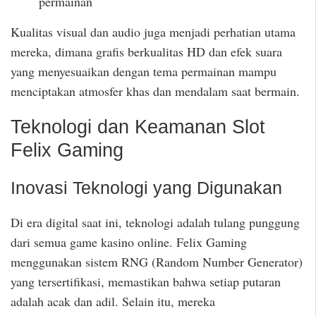
permainan
Kualitas visual dan audio juga menjadi perhatian utama
mereka, dimana grafis berkualitas HD dan efek suara
yang menyesuaikan dengan tema permainan mampu
menciptakan atmosfer khas dan mendalam saat bermain.
Teknologi dan Keamanan Slot
Felix Gaming
Inovasi Teknologi yang Digunakan
Di era digital saat ini, teknologi adalah tulang punggung
dari semua game kasino online. Felix Gaming
menggunakan sistem RNG (Random Number Generator)
yang tersertifikasi, memastikan bahwa setiap putaran
adalah acak dan adil. Selain itu, mereka