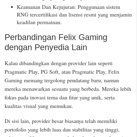
Keamanan Dan Kejujuran: Penggunaan sistem
RNG tercertifikasi dan lisensi resmi yang menjamin
keadilan permainan.
Perbandingan Felix Gaming
dengan Penyedia Lain
Kalau dibandingkan dengan provider lain seperti
Pragmatic Play, PG Soft, atau Pragmatic Play, Felix
Gaming memang tergolong pendatang baru, namun
mereka menawarkan sesuatu yang berbeda. Mereka lebih
fokus pada inovasi tema dan fitur yang unik, serta
kualitas visual yang memukau.
Di sisi lain, provider besar biasanya telah memiliki
portofolio yang lebih luas dan stabilitas yang tinggi,