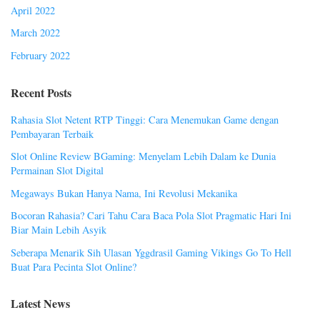
April 2022
March 2022
February 2022
Recent Posts
Rahasia Slot Netent RTP Tinggi: Cara Menemukan Game dengan
Pembayaran Terbaik
Slot Online Review BGaming: Menyelam Lebih Dalam ke Dunia
Permainan Slot Digital
Megaways Bukan Hanya Nama, Ini Revolusi Mekanika
Bocoran Rahasia? Cari Tahu Cara Baca Pola Slot Pragmatic Hari Ini
Biar Main Lebih Asyik
Seberapa Menarik Sih Ulasan Yggdrasil Gaming Vikings Go To Hell
Buat Para Pecinta Slot Online?
Latest News