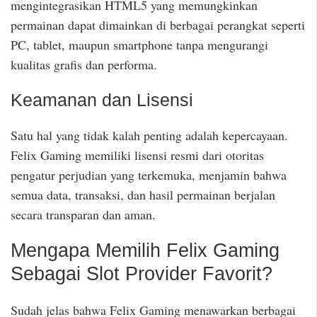
mengintegrasikan HTML5 yang memungkinkan
permainan dapat dimainkan di berbagai perangkat seperti
PC, tablet, maupun smartphone tanpa mengurangi
kualitas grafis dan performa.
Keamanan dan Lisensi
Satu hal yang tidak kalah penting adalah kepercayaan.
Felix Gaming memiliki lisensi resmi dari otoritas
pengatur perjudian yang terkemuka, menjamin bahwa
semua data, transaksi, dan hasil permainan berjalan
secara transparan dan aman.
Mengapa Memilih Felix Gaming
Sebagai Slot Provider Favorit?
Sudah jelas bahwa Felix Gaming menawarkan berbagai