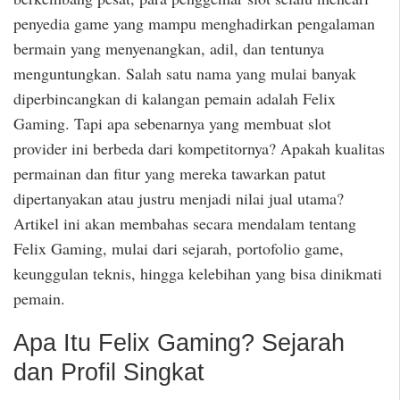
penyedia game yang mampu menghadirkan pengalaman
bermain yang menyenangkan, adil, dan tentunya
menguntungkan. Salah satu nama yang mulai banyak
diperbincangkan di kalangan pemain adalah Felix
Gaming. Tapi apa sebenarnya yang membuat slot
provider ini berbeda dari kompetitornya? Apakah kualitas
permainan dan fitur yang mereka tawarkan patut
dipertanyakan atau justru menjadi nilai jual utama?
Artikel ini akan membahas secara mendalam tentang
Felix Gaming, mulai dari sejarah, portofolio game,
keunggulan teknis, hingga kelebihan yang bisa dinikmati
pemain.
Apa Itu Felix Gaming? Sejarah
dan Profil Singkat