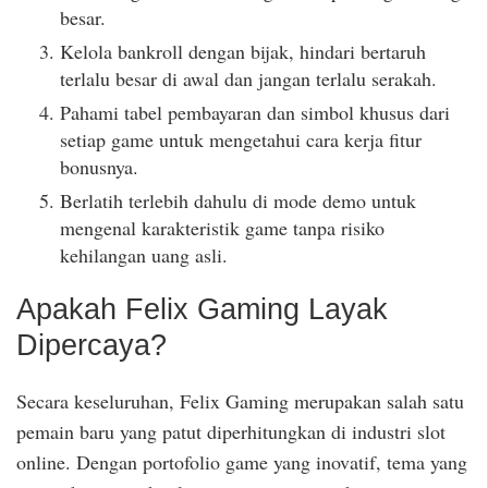
besar.
Kelola bankroll dengan bijak, hindari bertaruh
terlalu besar di awal dan jangan terlalu serakah.
Pahami tabel pembayaran dan simbol khusus dari
setiap game untuk mengetahui cara kerja fitur
bonusnya.
Berlatih terlebih dahulu di mode demo untuk
mengenal karakteristik game tanpa risiko
kehilangan uang asli.
Apakah Felix Gaming Layak
Dipercaya?
Secara keseluruhan, Felix Gaming merupakan salah satu
pemain baru yang patut diperhitungkan di industri slot
online. Dengan portofolio game yang inovatif, tema yang