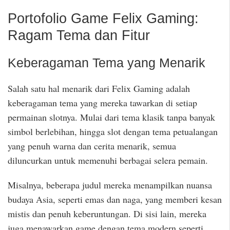
Portofolio Game Felix Gaming:
Ragam Tema dan Fitur
Keberagaman Tema yang Menarik
Salah satu hal menarik dari Felix Gaming adalah
keberagaman tema yang mereka tawarkan di setiap
permainan slotnya. Mulai dari tema klasik tanpa banyak
simbol berlebihan, hingga slot dengan tema petualangan
yang penuh warna dan cerita menarik, semua
diluncurkan untuk memenuhi berbagai selera pemain.
Misalnya, beberapa judul mereka menampilkan nuansa
budaya Asia, seperti emas dan naga, yang memberi kesan
mistis dan penuh keberuntungan. Di sisi lain, mereka
juga menawarkan game dengan tema modern seperti