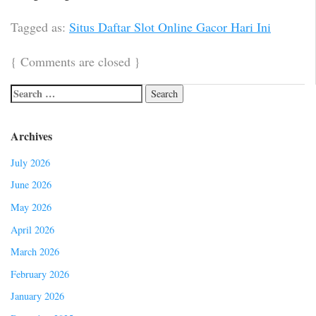
Tagged as:
Situs Daftar Slot Online Gacor Hari Ini
{
Comments are closed
}
Archives
July 2026
June 2026
May 2026
April 2026
March 2026
February 2026
January 2026