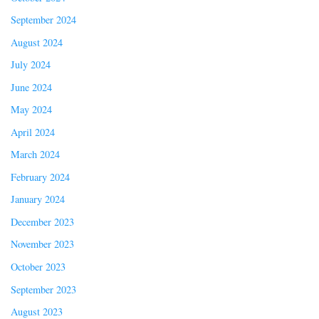
September 2024
August 2024
July 2024
June 2024
May 2024
April 2024
March 2024
February 2024
January 2024
December 2023
November 2023
October 2023
September 2023
August 2023