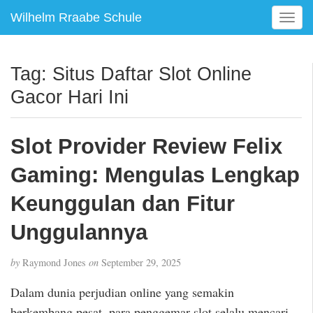
Wilhelm Rraabe Schule
T
o
g
g
Tag:
Situs Daftar Slot Online
l
Gacor Hari Ini
e
n
a
Slot Provider Review Felix
v
i
Gaming: Mengulas Lengkap
g
a
Keunggulan dan Fitur
t
i
Unggulannya
o
n
by
Raymond Jones
on
September 29, 2025
Dalam dunia perjudian online yang semakin
berkembang pesat, para penggemar slot selalu mencari