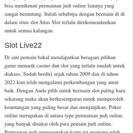
bisa menikmati permainan judi online lainnya yang
sangat beruntung. Itulah sebabnya dengan bermain di di
dalam situs slot Situs Slot terlalu direkomendasikan
untuk semua kalangan.
Slot Live22
Di sini pemain bakal mendapatkan beragam pilihan
game menarik casino dan slot yang terlalu mudah untuk
diakses. Sudah berdiri sejak tahun 2009 dan di tahun
2022 kini telah mengalami perkembangan yang amat
baik. Dengan Anda pilih untuk bermain slot paling baru
sekarang maka akan berkesempatan untuk memperoleh
keuntungan yang paling besar dan menjanjikan. Poker
online merupakan di antara type permainan judi online
yang banyak disukai oleh para pemain judi online.
Permainan judi menggunakan kartu ini memang udah