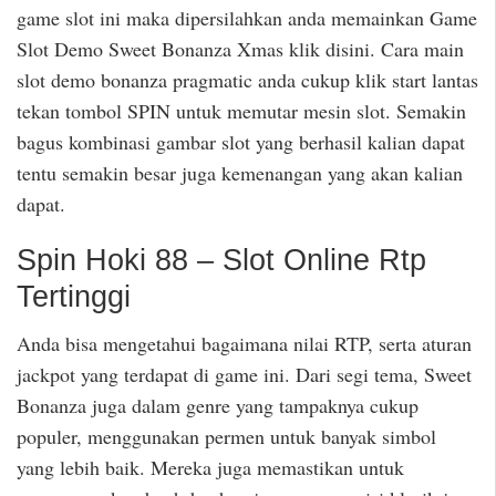
game slot ini maka dipersilahkan anda memainkan Game
Slot Demo Sweet Bonanza Xmas klik disini. Cara main
slot demo bonanza pragmatic anda cukup klik start lantas
tekan tombol SPIN untuk memutar mesin slot. Semakin
bagus kombinasi gambar slot yang berhasil kalian dapat
tentu semakin besar juga kemenangan yang akan kalian
dapat.
Spin Hoki 88 – Slot Online Rtp
Tertinggi
Anda bisa mengetahui bagaimana nilai RTP, serta aturan
jackpot yang terdapat di game ini. Dari segi tema, Sweet
Bonanza juga dalam genre yang tampaknya cukup
populer, menggunakan permen untuk banyak simbol
yang lebih baik. Mereka juga memastikan untuk