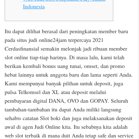
Indonesia
Itu dapat dilihat berasal dari peningkatan member baru
pada situs judi online24jam terpercaya 2021
Cerdasfinansial semakin melonjak jadi ribuan member
slot online tiap-tiap harinya. Di masa lalu, kami telah
berikan kembali bonus uang tunai, omset, dan promo
hebat lainnya untuk anggota baru dan lama seperti Anda.
Kami mempunyai banyak pilihan untuk deposit, juga
pulsa Telkomsel dan XL atau deposit melalui
pembayaran digital DANA, OVO dan GOPAY. Seluruh
tambahan-tambahan itu dapat Anda miliki langsung
sehabis catatan Slot hoki dan juga melaksanakan deposit
awal di agen Judi Online kita. Itu sebabnya kita adalah
web slot terbaik di mana duit Anda tetap safe dan service