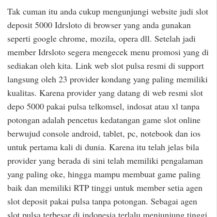
Tak cuman itu anda cukup mengunjungi website judi slot
deposit 5000 Idrsloto di browser yang anda gunakan
seperti google chrome, mozila, opera dll. Setelah jadi
member Idrsloto segera mengecek menu promosi yang di
sediakan oleh kita. Link web slot pulsa resmi di support
langsung oleh 23 provider kondang yang paling memiliki
kualitas. Karena provider yang datang di web resmi slot
depo 5000 pakai pulsa telkomsel, indosat atau xl tanpa
potongan adalah pencetus kedatangan game slot online
berwujud console android, tablet, pc, notebook dan ios
untuk pertama kali di dunia. Karena itu telah jelas bila
provider yang berada di sini telah memiliki pengalaman
yang paling oke, hingga mampu membuat game paling
baik dan memiliki RTP tinggi untuk member setia agen
slot deposit pakai pulsa tanpa potongan. Sebagai agen
slot pulsa terbesar di indonesia terlalu menjunjung tinggi