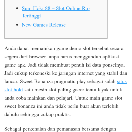
Spin Hoki 88 – Slot Online Rtp
Tertinggi
New Games Release
Anda dapat memainkan game demo slot tersebut secara
segera dari browser tanpa harus menggunduh aplikasi
game apk. Jadi tidak membuat penuh isi data ponselnya,
Jadi cukup terkoneski ke jaringan internet yang stabil dan
lancar. Sweet Bonanza pragmatic play sebagai salah
situs
slot hoki
satu mesin slot paling gacor tentu layak untuk
anda coba mainkan dan pelajari. Untuk main game slot
sweet bonanza ini anda tidak perlu buat akun terlebih
dahulu sehingga cukup praktis.
Sebagai perkenalan dan pemanasan bersama dengan