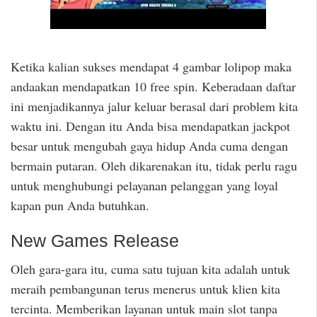
Ketika kalian sukses mendapat 4 gambar lolipop maka
andaakan mendapatkan 10 free spin. Keberadaan daftar
ini menjadikannya jalur keluar berasal dari problem kita
waktu ini. Dengan itu Anda bisa mendapatkan jackpot
besar untuk mengubah gaya hidup Anda cuma dengan
bermain putaran. Oleh dikarenakan itu, tidak perlu ragu
untuk menghubungi pelayanan pelanggan yang loyal
kapan pun Anda butuhkan.
New Games Release
Oleh gara-gara itu, cuma satu tujuan kita adalah untuk
meraih pembangunan terus menerus untuk klien kita
tercinta. Memberikan layanan untuk main slot tanpa