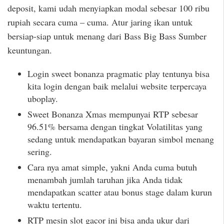
deposit, kami udah menyiapkan modal sebesar 100 ribu
rupiah secara cuma – cuma. Atur jaring ikan untuk
bersiap-siap untuk menang dari Bass Big Bass Sumber
keuntungan.
Login sweet bonanza pragmatic play tentunya bisa
kita login dengan baik melalui website terpercaya
uboplay.
Sweet Bonanza Xmas mempunyai RTP sebesar
96.51% bersama dengan tingkat Volatilitas yang
sedang untuk mendapatkan bayaran simbol menang
sering.
Cara nya amat simple, yakni Anda cuma butuh
menambah jumlah taruhan jika Anda tidak
mendapatkan scatter atau bonus stage dalam kurun
waktu tertentu.
RTP mesin slot gacor ini bisa anda ukur dari