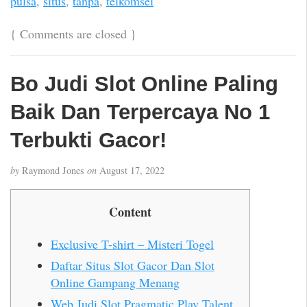
pulsa
,
situs
,
tanpa
,
telkomsel
{
Comments are closed
}
Bo Judi Slot Online Paling
Baik Dan Terpercaya No 1
Terbukti Gacor!
by
Raymond Jones
on
August 17, 2022
Content
Exclusive T-shirt – Misteri Togel
Daftar Situs Slot Gacor Dan Slot
Online Gampang Menang
Web Judi Slot Pragmatic Play Talent