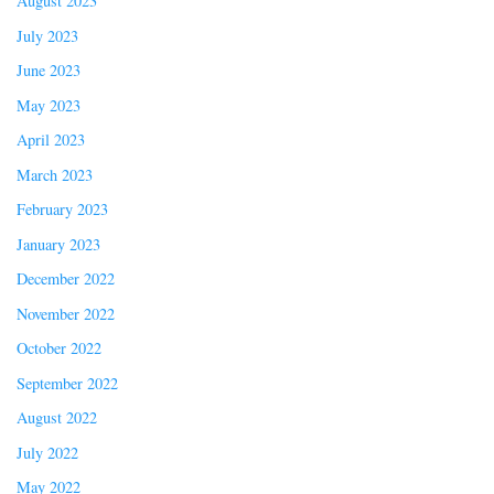
August 2023
July 2023
June 2023
May 2023
April 2023
March 2023
February 2023
January 2023
December 2022
November 2022
October 2022
September 2022
August 2022
July 2022
May 2022