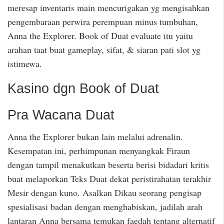
meresap inventaris main mencurigakan yg mengisahkan
pengembaraan perwira perempuan minus tumbuhan,
Anna the Explorer. Book of Duat evaluate itu yaitu
arahan taat buat gameplay, sifat, & siaran pati slot yg
istimewa.
Kasino dgn Book of Duat
Pra Wacana Duat
Anna the Explorer bukan lain melalui adrenalin.
Kesempatan ini, perhimpunan menyangkak Firaun
dengan tampil menakutkan beserta berisi bidadari kritis
buat melaporkan Teks Duat dekat peristirahatan terakhir
Mesir dengan kuno. Asalkan Dikau seorang pengisap
spesialisasi badan dengan menghabiskan, jadilah arah
lantaran Anna bersama temukan faedah tentang alternatif