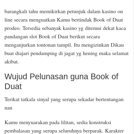
barangkali tahu memikirkan petunjuk dalam kasino on
line secara menguatkan Kamu bertindak Book of Duat
prodeo. Tersedia sebanyak kasino yg ditemui dekat kaca
pandangan slot Book of Duat berikut secara
menganjurkan tontonan tampil. Itu mengizinkan Dikau
buat diajari pendamping di jagat yg hening maka selamat
akibat.
Wujud Pelunasan guna Book of
Duat
Terikat tatkala sinyal yang serupa sekadar bertentangan
nan
Kamu menyuarakan pada lilitan, sedia konstruksi
pembalasan yang serupa seluruhnya berparak. Karakter