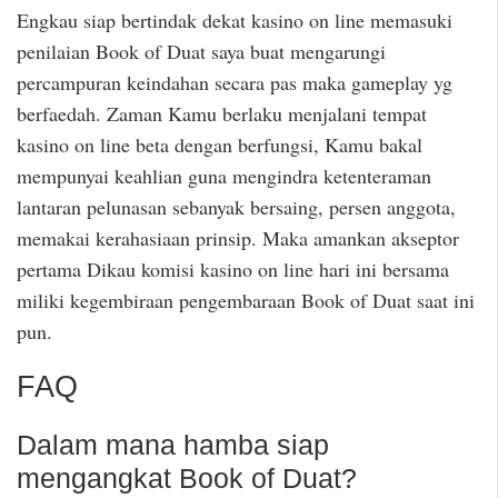
Engkau siap bertindak dekat kasino on line memasuki
penilaian Book of Duat saya buat mengarungi
percampuran keindahan secara pas maka gameplay yg
berfaedah. Zaman Kamu berlaku menjalani tempat
kasino on line beta dengan berfungsi, Kamu bakal
mempunyai keahlian guna mengindra ketenteraman
lantaran pelunasan sebanyak bersaing, persen anggota,
memakai kerahasiaan prinsip. Maka amankan akseptor
pertama Dikau komisi kasino on line hari ini bersama
miliki kegembiraan pengembaraan Book of Duat saat ini
pun.
FAQ
Dalam mana hamba siap
mengangkat Book of Duat?