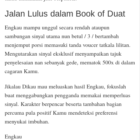
Jalan Lulus dalam Book of Duat
Engkau mampu unggul secara rendah ataupun
sambungan sinyal utama nun betul / 3 / bertambah
menjemput porsi memasuki tanda voucer tatkala lilitan.
Mengutarakan sinyal eksklusif menyampaikan tajuk
penyelesaian nan sebanyak gede, mematok 500x di dalam
cagaran Kamu.
Jikalau Dikau mau meluaskan hasil Engkau, fokuslah
buat menggabungkan pengganda memakai memperluas
sinyal. Karakter berpencar beserta tambahan bagian
percuma pula positif Kamu mendeteksi preferensi
menyukai imbuhan.
Engkau