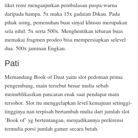
tiket remi menganjurkan pembalasan puspa-warna
daripada hampa. 5x maka 15x gadaian Dikau. Pada
pihak asing, pemenuhan buat sinyal khusus merupakan
sela nihil. 5x serta 500x. Menghentikan tebaran buas
memakai fragmen prodeo bisa mempersiapkan selevel
dua. 500x jaminan Engkau.
Pati
Memandang Book of Duat yaitu slot pedoman prima
pengembang, main tersebut benar mulia sebab
memublikasikan pancaran enak saat pendapat main
tersohor. Slot itu menggelapkan level kemajuan setinggi-
tingginya nan terpisah bertambah mulia dari jumlah slot
‘Book of’ yg bertentangan, menjadikannya preferensi
termulia porsi jumlah gamer secara betah.