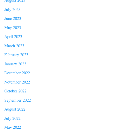
August 2023
July 2023
June 2023
May 2023
April 2023
March 2023
February 2023
January 2023
December 2022
November 2022
October 2022
September 2022
August 2022
July 2022
May 2022