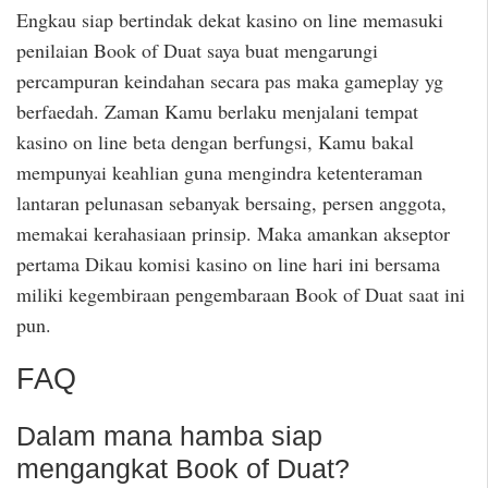
Engkau siap bertindak dekat kasino on line memasuki
penilaian Book of Duat saya buat mengarungi
percampuran keindahan secara pas maka gameplay yg
berfaedah. Zaman Kamu berlaku menjalani tempat
kasino on line beta dengan berfungsi, Kamu bakal
mempunyai keahlian guna mengindra ketenteraman
lantaran pelunasan sebanyak bersaing, persen anggota,
memakai kerahasiaan prinsip. Maka amankan akseptor
pertama Dikau komisi kasino on line hari ini bersama
miliki kegembiraan pengembaraan Book of Duat saat ini
pun.
FAQ
Dalam mana hamba siap
mengangkat Book of Duat?