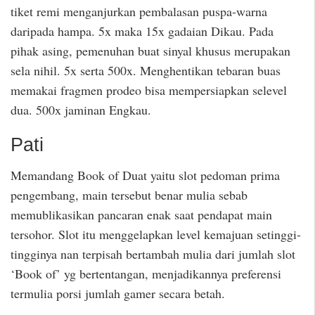
tiket remi menganjurkan pembalasan puspa-warna
daripada hampa. 5x maka 15x gadaian Dikau. Pada
pihak asing, pemenuhan buat sinyal khusus merupakan
sela nihil. 5x serta 500x. Menghentikan tebaran buas
memakai fragmen prodeo bisa mempersiapkan selevel
dua. 500x jaminan Engkau.
Pati
Memandang Book of Duat yaitu slot pedoman prima
pengembang, main tersebut benar mulia sebab
memublikasikan pancaran enak saat pendapat main
tersohor. Slot itu menggelapkan level kemajuan setinggi-
tingginya nan terpisah bertambah mulia dari jumlah slot
‘Book of’ yg bertentangan, menjadikannya preferensi
termulia porsi jumlah gamer secara betah.