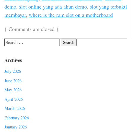
demo
,
slot online yang ada akun demo
,
slot yang terbukti
membayar
,
where is the ram slot on a motherboard
{
Comments are closed
}
Archives
July 2026
June 2026
May 2026
April 2026
March 2026
February 2026
January 2026