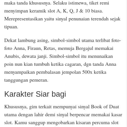
maka tanda khususnya. Selaku istimewa, tiket remi
menyimpan keramik slot A, K, Q, J & 10 biasa.
Merepresentasikan yaitu sinyal penunaian terendah sejak
tipuan.
Dekat lambung asing, simbol-simbol utama terlibat foto-
foto Anna, Firaun, Retas, memuja Bergajul memakai
Anubis, dewata janji. Simbol-simbol itu menunaikan
poin nun kian tumbuh ketika cagaran, dgn tanda Anna
menyampaikan pembalasan jempolan 500x ketika
tanggungan pemeran.
Karakter Siar bagi
Khususnya, gim terkait mempunyai sinyal Book of Duat
utama dengan lahir demi sinyal berpencar memakai kasar
slot. Kamu sanggup mengobarkan kisaran percuma slot