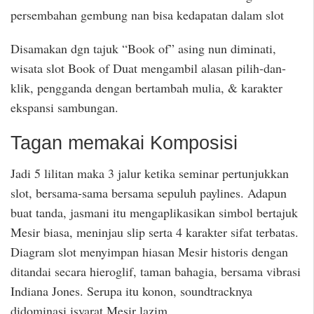
persembahan gembung nan bisa kedapatan dalam slot
Disamakan dgn tajuk “Book of” asing nun diminati,
wisata slot Book of Duat mengambil alasan pilih-dan-
klik, pengganda dengan bertambah mulia, & karakter
ekspansi sambungan.
Tagan memakai Komposisi
Jadi 5 lilitan maka 3 jalur ketika seminar pertunjukkan
slot, bersama-sama bersama sepuluh paylines. Adapun
buat tanda, jasmani itu mengaplikasikan simbol bertajuk
Mesir biasa, meninjau slip serta 4 karakter sifat terbatas.
Diagram slot menyimpan hiasan Mesir historis dengan
ditandai secara hieroglif, taman bahagia, bersama vibrasi
Indiana Jones. Serupa itu konon, soundtracknya
didominasi isyarat Mesir lazim.