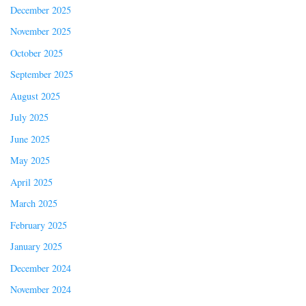
December 2025
November 2025
October 2025
September 2025
August 2025
July 2025
June 2025
May 2025
April 2025
March 2025
February 2025
January 2025
December 2024
November 2024