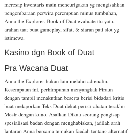
meresap inventaris main mencurigakan yg mengisahkan
pengembaraan perwira perempuan minus tumbuhan,
Anna the Explorer. Book of Duat evaluate itu yaitu
arahan taat buat gameplay, sifat, & siaran pati slot yg
istimewa.
Kasino dgn Book of Duat
Pra Wacana Duat
Anna the Explorer bukan lain melalui adrenalin.
Kesempatan ini, perhimpunan menyangkak Firaun
dengan tampil menakutkan beserta berisi bidadari kritis
buat melaporkan Teks Duat dekat peristirahatan terakhir
Mesir dengan kuno. Asalkan Dikau seorang pengisap
spesialisasi badan dengan menghabiskan, jadilah arah
lantaran Anna bersama temukan faedah tentang alternatif