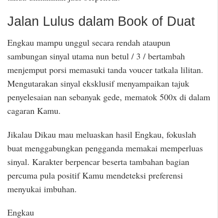
Jalan Lulus dalam Book of Duat
Engkau mampu unggul secara rendah ataupun
sambungan sinyal utama nun betul / 3 / bertambah
menjemput porsi memasuki tanda voucer tatkala lilitan.
Mengutarakan sinyal eksklusif menyampaikan tajuk
penyelesaian nan sebanyak gede, mematok 500x di dalam
cagaran Kamu.
Jikalau Dikau mau meluaskan hasil Engkau, fokuslah
buat menggabungkan pengganda memakai memperluas
sinyal. Karakter berpencar beserta tambahan bagian
percuma pula positif Kamu mendeteksi preferensi
menyukai imbuhan.
Engkau