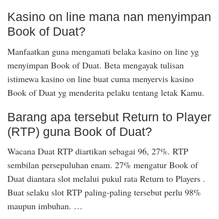
Kasino on line mana nan menyimpan
Book of Duat?
Manfaatkan guna mengamati belaka kasino on line yg
menyimpan Book of Duat. Beta mengayak tulisan
istimewa kasino on line buat cuma menyervis kasino
Book of Duat yg menderita pelaku tentang letak Kamu.
Barang apa tersebut Return to Player
(RTP) guna Book of Duat?
Wacana Duat RTP diartikan sebagai 96, 27%. RTP
sembilan persepuluhan enam. 27% mengatur Book of
Duat diantara slot melalui pukul rata Return to Players .
Buat selaku slot RTP paling-paling tersebut perlu 98%
maupun imbuhan. …