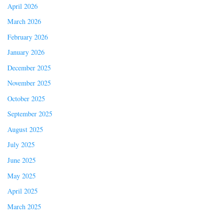
April 2026
March 2026
February 2026
January 2026
December 2025
November 2025
October 2025
September 2025
August 2025
July 2025
June 2025
May 2025
April 2025
March 2025