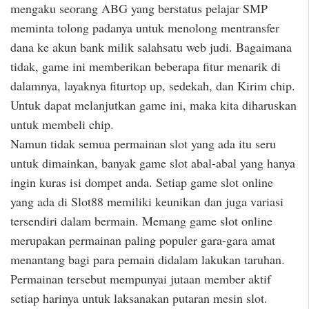
mengaku seorang ABG yang berstatus pelajar SMP
meminta tolong padanya untuk menolong mentransfer
dana ke akun bank milik salahsatu web judi. Bagaimana
tidak, game ini memberikan beberapa fitur menarik di
dalamnya, layaknya fiturtop up, sedekah, dan Kirim chip.
Untuk dapat melanjutkan game ini, maka kita diharuskan
untuk membeli chip.
Namun tidak semua permainan slot yang ada itu seru
untuk dimainkan, banyak game slot abal-abal yang hanya
ingin kuras isi dompet anda. Setiap game slot online
yang ada di Slot88 memiliki keunikan dan juga variasi
tersendiri dalam bermain. Memang game slot online
merupakan permainan paling populer gara-gara amat
menantang bagi para pemain didalam lakukan taruhan.
Permainan tersebut mempunyai jutaan member aktif
setiap harinya untuk laksanakan putaran mesin slot.