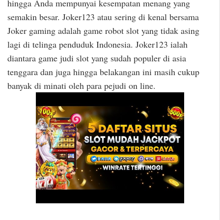
hingga Anda mempunyai kesempatan menang yang
semakin besar. Joker123 atau sering di kenal bersama
Joker gaming adalah game robot slot yang tidak asing
lagi di telinga penduduk Indonesia. Joker123 ialah
diantara game judi slot yang sudah populer di asia
tenggara dan juga hingga belakangan ini masih cukup
banyak di minati oleh para pejudi on line.