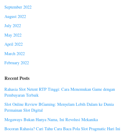
September 2022
August 2022
July 2022
May 2022
April 2022
March 2022
February 2022
Recent Posts
Rahasia Slot Netent RTP Tinggi: Cara Menemukan Game dengan
Pembayaran Terbaik
Slot Online Review BGaming: Menyelam Lebih Dalam ke Dunia
Permainan Slot Digital
Megaways Bukan Hanya Nama, Ini Revolusi Mekanika
Bocoran Rahasia? Cari Tahu Cara Baca Pola Slot Pragmatic Hari Ini