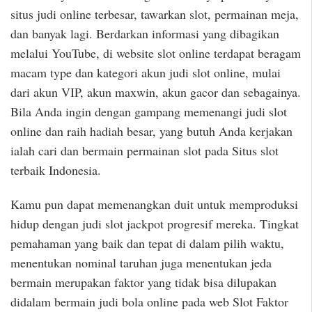
situs judi online terbesar, tawarkan slot, permainan meja,
dan banyak lagi. Berdarkan informasi yang dibagikan
melalui YouTube, di website slot online terdapat beragam
macam type dan kategori akun judi slot online, mulai
dari akun VIP, akun maxwin, akun gacor dan sebagainya.
Bila Anda ingin dengan gampang memenangi judi slot
online dan raih hadiah besar, yang butuh Anda kerjakan
ialah cari dan bermain permainan slot pada Situs slot
terbaik Indonesia.
Kamu pun dapat memenangkan duit untuk memproduksi
hidup dengan judi slot jackpot progresif mereka. Tingkat
pemahaman yang baik dan tepat di dalam pilih waktu,
menentukan nominal taruhan juga menentukan jeda
bermain merupakan faktor yang tidak bisa dilupakan
didalam bermain judi bola online pada web Slot Faktor