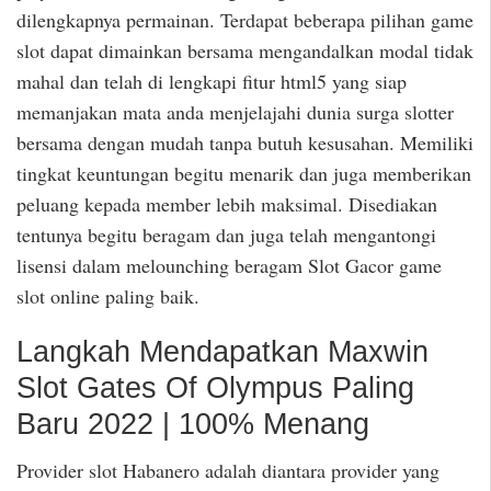
dilengkapnya permainan. Terdapat beberapa pilihan game
slot dapat dimainkan bersama mengandalkan modal tidak
mahal dan telah di lengkapi fitur html5 yang siap
memanjakan mata anda menjelajahi dunia surga slotter
bersama dengan mudah tanpa butuh kesusahan. Memiliki
tingkat keuntungan begitu menarik dan juga memberikan
peluang kepada member lebih maksimal. Disediakan
tentunya begitu beragam dan juga telah mengantongi
lisensi dalam melounching beragam Slot Gacor game
slot online paling baik.
Langkah Mendapatkan Maxwin
Slot Gates Of Olympus Paling
Baru 2022 | 100% Menang
Provider slot Habanero adalah diantara provider yang