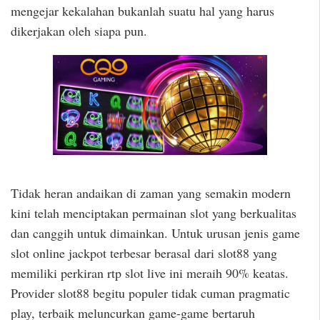
mengejar kekalahan bukanlah suatu hal yang harus
dikerjakan oleh siapa pun.
Tidak heran andaikan di zaman yang semakin modern
kini telah menciptakan permainan slot yang berkualitas
dan canggih untuk dimainkan. Untuk urusan jenis game
slot online jackpot terbesar berasal dari slot88 yang
memiliki perkiran rtp slot live ini meraih 90% keatas.
Provider slot88 begitu populer tidak cuman pragmatic
play, terbaik meluncurkan game-game bertaruh