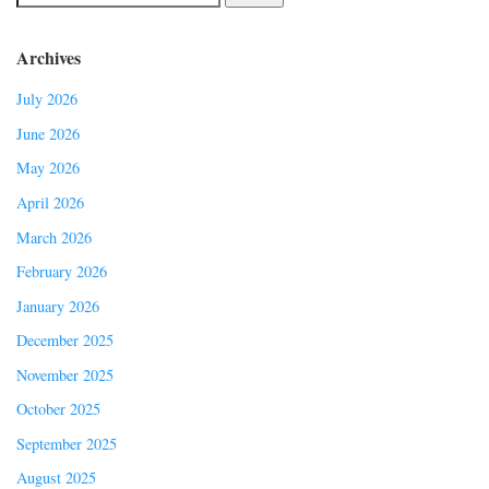
Archives
July 2026
June 2026
May 2026
April 2026
March 2026
February 2026
January 2026
December 2025
November 2025
October 2025
September 2025
August 2025