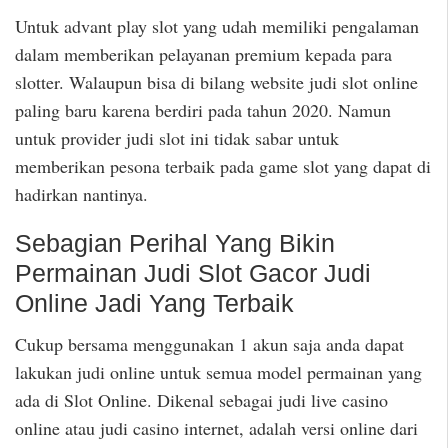
Untuk advant play slot yang udah memiliki pengalaman
dalam memberikan pelayanan premium kepada para
slotter. Walaupun bisa di bilang website judi slot online
paling baru karena berdiri pada tahun 2020. Namun
untuk provider judi slot ini tidak sabar untuk
memberikan pesona terbaik pada game slot yang dapat di
hadirkan nantinya.
Sebagian Perihal Yang Bikin
Permainan Judi Slot Gacor Judi
Online Jadi Yang Terbaik
Cukup bersama menggunakan 1 akun saja anda dapat
lakukan judi online untuk semua model permainan yang
ada di Slot Online. Dikenal sebagai judi live casino
online atau judi casino internet, adalah versi online dari