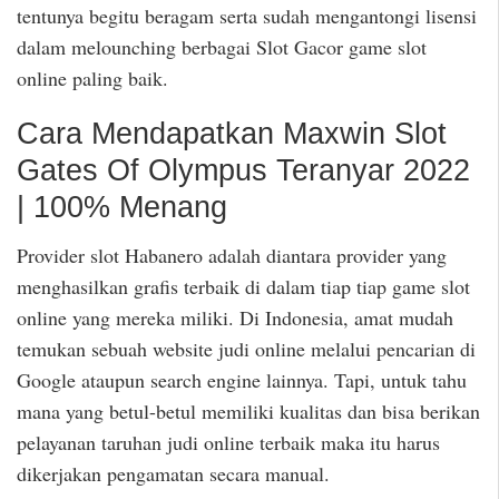
tentunya begitu beragam serta sudah mengantongi lisensi
dalam melounching berbagai Slot Gacor game slot
online paling baik.
Cara Mendapatkan Maxwin Slot
Gates Of Olympus Teranyar 2022
| 100% Menang
Provider slot Habanero adalah diantara provider yang
menghasilkan grafis terbaik di dalam tiap tiap game slot
online yang mereka miliki. Di Indonesia, amat mudah
temukan sebuah website judi online melalui pencarian di
Google ataupun search engine lainnya. Tapi, untuk tahu
mana yang betul-betul memiliki kualitas dan bisa berikan
pelayanan taruhan judi online terbaik maka itu harus
dikerjakan pengamatan secara manual.