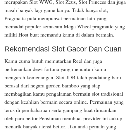
merupakan Slot WWG, Slot Zeus, Slot Princess dan juga
masih banyak lagi game lainya. Tidak hanya slot,
Pragmatic pula mempunyai permainan lain yang
memadai populer semacam Mega Wheel pragmatic yang
miliki Host buat memandu kamu di dalam bermain.
Rekomendasi Slot Gacor Dan Cuan
Kamu cuma butuh memutarkan Reel dan juga
perkenankan dewi fortuna yang menuntun kamu
mengarah kemenangan. Slot JDB ialah pendatang baru
berasal dari negara gorden bamboo yang siap
membagikan kamu pengalaman bermain slot tradisional
dengan keahlian bermain secara online. Permainan yang
terus di pembaharuan serta gampang buat dimainkan
oleh para bettor Pensiunan membuat provider ini cukup
menarik banyak atensi bettor. Jika anda pemain yang