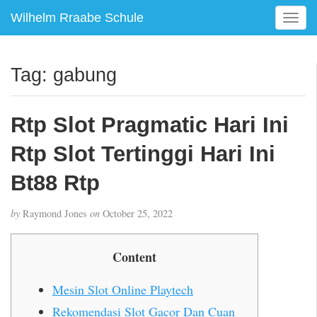
Wilhelm Rraabe Schule
T
o
g
g
Tag:
gabung
l
e
n
Rtp Slot Pragmatic Hari Ini
a
v
Rtp Slot Tertinggi Hari Ini
i
g
Bt88 Rtp
a
t
by
Raymond Jones
on
October 25, 2022
i
o
n
Content
Mesin Slot Online Playtech
Rekomendasi Slot Gacor Dan Cuan