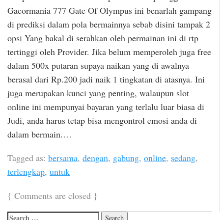
Gacormania 777 Gate Of Olympus ini benarlah gampang
di prediksi dalam pola bermainnya sebab disini tampak 2
opsi Yang bakal di serahkan oleh permainan ini di rtp
tertinggi oleh Provider. Jika belum memperoleh juga free
dalam 500x putaran supaya naikan yang di awalnya
berasal dari Rp.200 jadi naik 1 tingkatan di atasnya. Ini
juga merupakan kunci yang penting, walaupun slot
online ini mempunyai bayaran yang terlalu luar biasa di
Judi, anda harus tetap bisa mengontrol emosi anda di
dalam bermain.…
Tagged as:
bersama
,
dengan
,
gabung
,
online
,
sedang
,
terlengkap
,
untuk
{
Comments are closed
}