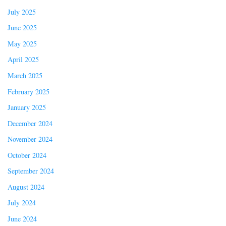
July 2025
June 2025
May 2025
April 2025
March 2025
February 2025
January 2025
December 2024
November 2024
October 2024
September 2024
August 2024
July 2024
June 2024