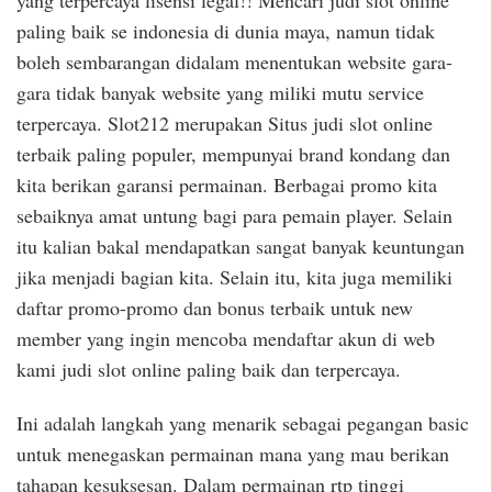
paling baik se indonesia di dunia maya, namun tidak
boleh sembarangan didalam menentukan website gara-
gara tidak banyak website yang miliki mutu service
terpercaya. Slot212 merupakan Situs judi slot online
terbaik paling populer, mempunyai brand kondang dan
kita berikan garansi permainan. Berbagai promo kita
sebaiknya amat untung bagi para pemain player. Selain
itu kalian bakal mendapatkan sangat banyak keuntungan
jika menjadi bagian kita. Selain itu, kita juga memiliki
daftar promo-promo dan bonus terbaik untuk new
member yang ingin mencoba mendaftar akun di web
kami judi slot online paling baik dan terpercaya.
Ini adalah langkah yang menarik sebagai pegangan basic
untuk menegaskan permainan mana yang mau berikan
tahapan kesuksesan. Dalam permainan rtp tinggi