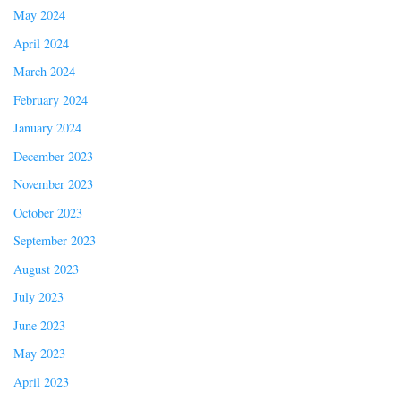
May 2024
April 2024
March 2024
February 2024
January 2024
December 2023
November 2023
October 2023
September 2023
August 2023
July 2023
June 2023
May 2023
April 2023