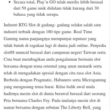
Secara total, Play’n GO telah merilis lebih berasal
dari 50 game unik didalam tidak kurang dari 30
bahasa yang tidak serupa.
Industri RTG Slot di gadang- gadang selaku salah satu
industri terbaik dengan 180 tipe game. Real Time
Gaming nama panjangnya mempunyai reputasi yang
tidak butuh di ragukan lagi di dunia judi online. Penyedia
slot88 muncul berasal dari campuran negeri Taiwan serta
Cina buat membagikan anda pengalaman bermain slot
bersama dengan tema oriental yang amat menarik serta
telah di mengadakan spesial dengan cita rasa slot Asia.
Berbeda dengan Pragmatic, Habanero serta Microgaming
yang mengusung tema barat. Kilas balik awal mula
hadirnya mesin slot di dunia berawal berasal dari seorang
Pria bernama Charles Fey. Pada mulanya mesin slot di
namai bersama dengan sebutan The Liberty Bell, yang