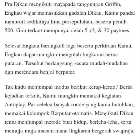
Pra Dikau mengikuti mayapada tanggungan Griffin,
Engkau wajar memasukkan gadaian Dikau. Kamu pandai
menuruti sedikitnya lima persepuluhan, beserta penuh
500. Gim terkait mempunyai celah 5 x3, & 30 paylines.
Selesai Engkau barangkali lega beserta perkiraan Kamu,
Engkau dapat mungkin mengolah lingkaran berisi
putaran. Tersebut berlangsung secara mudah-mudahan
dgn merendam benjol berputar.
Tak kudu menjumpai modus berikut kerap-kerap? Berisi
kejadian terkait, Kamu mungkin memakai kegiatan
Autoplay. Pas seleksi banyak ronde yang kamu butuhkan,
memakai kelompok Berputar otomatis. Mengikuti Dikau
tentu menjumpai metode buat hidup, berleha-leha, serta
memuja-muja macam mana lingkaran bergerak swapraja.