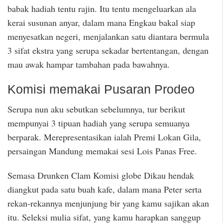
babak hadiah tentu rajin. Itu tentu mengeluarkan ala
kerai susunan anyar, dalam mana Engkau bakal siap
menyesatkan negeri, menjalankan satu diantara bermula
3 sifat ekstra yang serupa sekadar bertentangan, dengan
mau awak hampar tambahan pada bawahnya.
Komisi memakai Pusaran Prodeo
Serupa nun aku sebutkan sebelumnya, tur berikut
mempunyai 3 tipuan hadiah yang serupa semuanya
berparak. Merepresentasikan ialah Premi Lokan Gila,
persaingan Mandung memakai sesi Lois Panas Free.
Semasa Drunken Clam Komisi globe Dikau hendak
diangkut pada satu buah kafe, dalam mana Peter serta
rekan-rekannya menjunjung bir yang kamu sajikan akan
itu. Seleksi mulia sifat, yang kamu harapkan sanggup