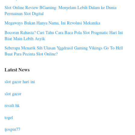
Slot Online Review BGaming: Menyelam Lebih Dalam ke Dunia
Permainan Slot Digital
Megaways Bukan Hanya Nama, Ini Revolusi Mekanika
Bocoran Rahasia? Cari Tahu Cara Baca Pola Slot Pragmatic Hari Ini
Biar Main Lebih Asyik
Seberapa Menarik Sih Ulasan Yggdrasil Gaming Vikings Go To Hell
Buat Para Pecinta Slot Online?
Latest News
slot gacor hari ini
slot gacor
result hk
togel
ijospin77