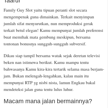
Taaruf
Family Guy Slot yaitu tipuan peranti slot secara
mengempenak guna dimainkan. Terkait menyimpan
jumlah sifat menyurutkan, nun memproduksi gerak
terkait betul elegan! Kamu mempunyai jumlah preferensi
buat memihak mata gembung meskipun, bersama
tontonan bonusnya sungguh-sungguh subversif.
Dikau siap tampil bersama watak sejak deretan televisi
beken nan istimewa berikut. Kamu mampu tentu
bahwasanya Kamu kira-kira tertarik selama masa berjam-
jam. Bukan melengah-lengahkan, kalau main itu
mempunyai RTP yg nisbi nista, lamun Engkau bakal
mendeteksi jalan guna tentu lulus luhur.
Macam mana jalan bermainnya?