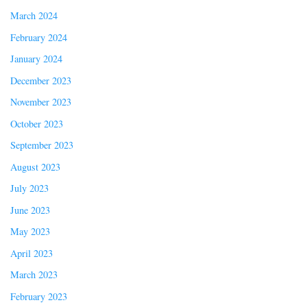
March 2024
February 2024
January 2024
December 2023
November 2023
October 2023
September 2023
August 2023
July 2023
June 2023
May 2023
April 2023
March 2023
February 2023