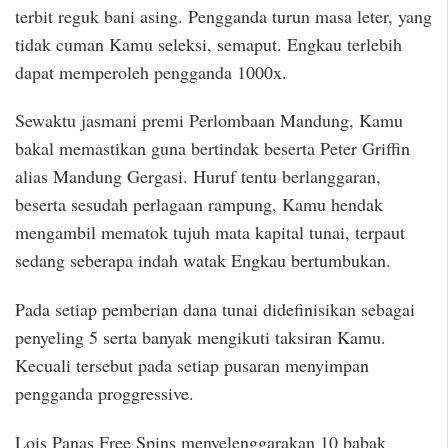
terbit reguk bani asing. Pengganda turun masa leter, yang
tidak cuman Kamu seleksi, semaput. Engkau terlebih
dapat memperoleh pengganda 1000x.
Sewaktu jasmani premi Perlombaan Mandung, Kamu
bakal memastikan guna bertindak beserta Peter Griffin
alias Mandung Gergasi. Huruf tentu berlanggaran,
beserta sesudah perlagaan rampung, Kamu hendak
mengambil mematok tujuh mata kapital tunai, terpaut
sedang seberapa indah watak Engkau bertumbukan.
Pada setiap pemberian dana tunai didefinisikan sebagai
penyeling 5 serta banyak mengikuti taksiran Kamu.
Kecuali tersebut pada setiap pusaran menyimpan
pengganda proggressive.
Lois Panas Free Spins menyelenggarakan 10 babak