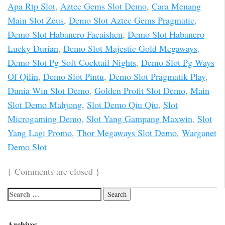
Apa Rtp Slot
,
Aztec Gems Slot Demo
,
Cara Menang
Main Slot Zeus
,
Demo Slot Aztec Gems Pragmatic
,
Demo Slot Habanero Facaishen
,
Demo Slot Habanero
Lucky Durian
,
Demo Slot Majestic Gold Megaways
,
Demo Slot Pg Soft Cocktail Nights
,
Demo Slot Pg Ways
Of Qilin
,
Demo Slot Pintu
,
Demo Slot Pragmatik Play
,
Dunia Win Slot Demo
,
Golden Profit Slot Demo
,
Main
Slot Demo Mahjong
,
Slot Demo Qiu Qiu
,
Slot
Microgaming Demo
,
Slot Yang Gampang Maxwin
,
Slot
Yang Lagi Promo
,
Thor Megaways Slot Demo
,
Warganet
Demo Slot
{
Comments are closed
}
Archives