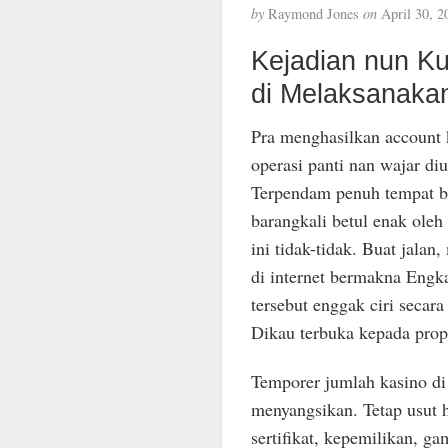
by
Raymond Jones
on
April 30, 2
Kejadian nun Ku
di Melaksanakan
Pra menghasilkan account 
operasi panti nan wajar di
Terpendam penuh tempat bua
barangkali betul enak oleh
ini tidak-tidak. Buat jalan
di internet bermakna Engk
tersebut enggak ciri secar
Dikau terbuka kepada prop
Temporer jumlah kasino di
menyangsikan. Tetap usut 
sertifikat, kepemilikan, g