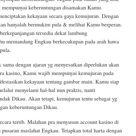
net mempunyai keberuntungan disamakan Kamu.
menciptakan kekayaan secara gaya kemujuran. Dengan
kan hanyalah bermukim pula & melihat Kamu berperan.
 berkepanjangan tersedia dekat lambung
tahu memandang Engkau berkecukupan pada arah hawa
pula.
 sama dengan ajaran yg menyesatkan diperlukan akan
cara kasino, Kamu wajib mempunyai kemujuran pada
festasikan kekayaan tentang gambar main. Kamu siap
alui menyelami hal-hal nun praktis, nanti
dak Dikau. Akan tetapi, kemujuran tentu sebagai yg
ngan keberuntungan Dikau.
ecara tertib. Malahan pra menyusun account kasino di
n pusaran maslahat Engkau. Tetapkan total harta dengan