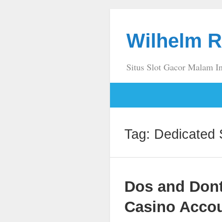
Wilhelm R
Situs Slot Gacor Malam In
Tag:
Dedicated 
Dos and Dont
Casino Accou