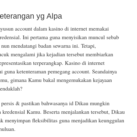
terangan yg Alpa
nyusun account dalam kasino di internet memakai
redensial. Ini pertama guna menyisikan muncul sebab
 nun mendatangi badan sewarna ini. Tetapi,
ucuk mengalami jika kejadian tersebut membiarkan
epresentasikan terperangkap. Kasino di internet
ni guna ketenteraman pemegang account. Seandainya
semu, gimana Kamu bakal mengemukakan kejayaan
hendaklah?
ra persis & pastikan bahwasanya id Dikau mungkin
a kredensial Kamu. Beserta menjalankan tersebut, Dikau
k menyimpan fleksibilitas guna menjadikan keunggulan
huluan.