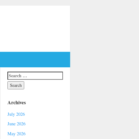
Archives
July 2026
June 2026
May 2026