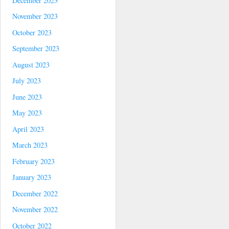
December 2023
November 2023
October 2023
September 2023
August 2023
July 2023
June 2023
May 2023
April 2023
March 2023
February 2023
January 2023
December 2022
November 2022
October 2022