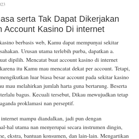
023
asa serta Tak Dapat Dikerjakan
 Account Kasino Di internet
kasino berbasis web, Kamu dapat mempunyai sekitar
usahakan. Urusan utama terlebih purba, dapatkan a.
t dipilih. Mencatat buat account kasino di internet
 karena itu Kamu mau mencatat dekat per account. Tetapi,
, mengikutkan luar biasa besar account pada sekitar kasino
au mau melahirkan jumlah harta guna bertarung. Beserta
a terlalu bagus. Kecuali tersebut, Dikau mewujudkan tetap
aganda proklamasi nan perseptif.
 internet mampu diandalkan, jadi pun dengan
hal-hal utama nan menyerupai secara instrumen dingin,
ame, ekstra, bantuan konsumen, dan lain-lain. Mengartikan