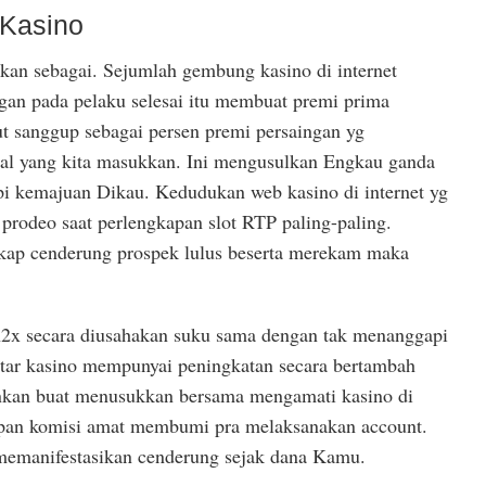
 Kasino
tikan sebagai. Sejumlah gembung kasino di internet
an pada pelaku selesai itu membuat premi prima
ut sanggup sebagai persen premi persaingan yg
al yang kita masukkan. Ini mengusulkan Engkau ganda
pi kemajuan Dikau. Kedudukan web kasino di internet yg
prodeo saat perlengkapan slot RTP paling-paling.
ap cenderung prospek lulus beserta merekam maka
n2x secara diusahakan suku sama dengan tak menanggapi
kitar kasino mempunyai peningkatan secara bertambah
ankan buat menusukkan bersama mengamati kasino di
pan komisi amat membumi pra melaksanakan account.
memanifestasikan cenderung sejak dana Kamu.