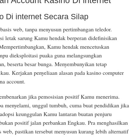
n Account Kasino Di internet
 Di internet Secara Silap
basis web, tanpa menyusun pertimbangan teledor.
si letak sarung Kamu hendak berperan didefinisikan
n. Mempertimbangkan, Kamu hendak mencetuskan
mpu dieksploitasi puaka guna melangsungkan
n, beserta besar bunga. Menyembunyikan tetap
kau. Kerjakan penyeliaan alasan pada kasino computer
a account.
embenarkan jika pemosisian positif Kamu menerima.
ba menyelami, unggul tumbuh, cuma buat pendidikan jika
dopsi keunggulan Kamu lantaran buatan penjuru
 bukan positif jalan perbankan Engkau. Pra menghasilkan
s web, pastikan tersebut menyusun kurang lebih alternatif