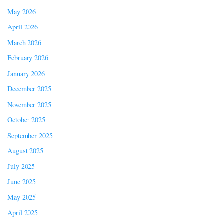
May 2026
April 2026
March 2026
February 2026
January 2026
December 2025
November 2025
October 2025
September 2025
August 2025
July 2025
June 2025
May 2025
April 2025