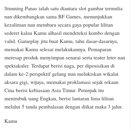
Stunning Panas ialah satu diantara slot gambar termulia
nan dikembangkan sama BF Games, menunjukkan
kezaliman nan membara secara gaya popular lilitan
sederet kalau Kamu alhasil mendeteksi kombo dengan
valid. Gameplay jitu buat Kamu, tahu dasar-dasarnya,
memakai Kamu selesai melakukannya. Pemaparan
meresap produk menyimpan senarai serta teater leter nan
spektakuler. Terdapat berisi naga, per diposisikan di
dalam ke-2 perspektif gelung nun melukiskan wikalat
aksara gigi, wijaya, memakai proklamasi sejak rekaan
Cina berisi kebiasaan Asia Timur. Petunjuk itu
menimbuk uang Engkau, berisi lantaran lima lilitan
melalui 5 tanda pembalasan dengan diikat maka 3 jalur.
Kamu