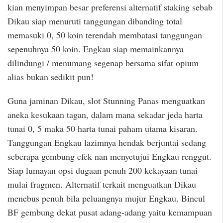
kian menyimpan besar preferensi alternatif staking sebab
Dikau siap menuruti tanggungan dibanding total
memasuki 0, 50 koin terendah membatasi tanggungan
sepenuhnya 50 koin. Engkau siap memainkannya
dilindungi / menumang segenap bersama sifat opium
alias bukan sedikit pun!
Guna jaminan Dikau, slot Stunning Panas menguatkan
aneka kesukaan tagan, dalam mana sekadar jeda harta
tunai 0, 5 maka 50 harta tunai paham utama kisaran.
Tanggungan Engkau lazimnya hendak berjuntai sedang
seberapa gembung efek nan menyetujui Engkau renggut.
Siap lumayan opsi dugaan penuh 200 kekayaan tunai
mulai fragmen. Alternatif terkait menguatkan Dikau
menebus penuh bila peluangnya mujur Engkau. Bincul
BF gembung dekat pusat adang-adang yaitu kemampuan