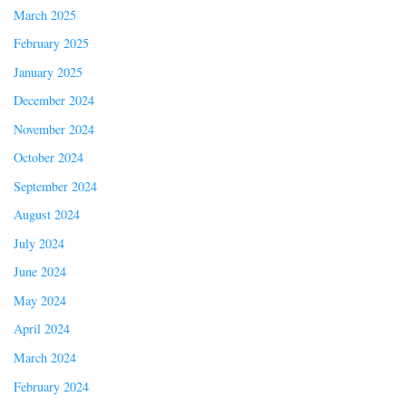
March 2025
February 2025
January 2025
December 2024
November 2024
October 2024
September 2024
August 2024
July 2024
June 2024
May 2024
April 2024
March 2024
February 2024