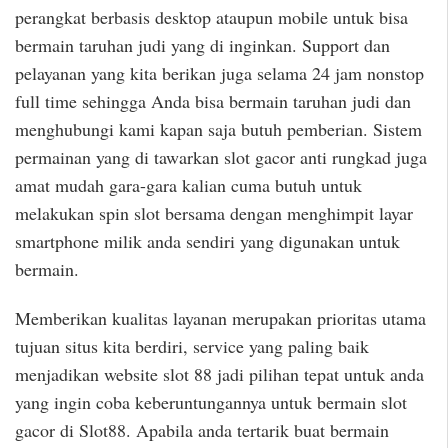
perangkat berbasis desktop ataupun mobile untuk bisa
bermain taruhan judi yang di inginkan. Support dan
pelayanan yang kita berikan juga selama 24 jam nonstop
full time sehingga Anda bisa bermain taruhan judi dan
menghubungi kami kapan saja butuh pemberian. Sistem
permainan yang di tawarkan slot gacor anti rungkad juga
amat mudah gara-gara kalian cuma butuh untuk
melakukan spin slot bersama dengan menghimpit layar
smartphone milik anda sendiri yang digunakan untuk
bermain.
Memberikan kualitas layanan merupakan prioritas utama
tujuan situs kita berdiri, service yang paling baik
menjadikan website slot 88 jadi pilihan tepat untuk anda
yang ingin coba keberuntungannya untuk bermain slot
gacor di Slot88. Apabila anda tertarik buat bermain