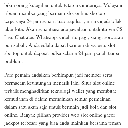
bikin orang ketagihan untuk tetap memutarnya. Melayani
ribuan member yang bermain slot online sbo top
terpercaya 24 jam sehari, tiap tiap hari, ini menjadi tolak
ukur kita. Akan senantiasa ada jawaban, entah itu via CS
Live Chat atau Whatsapp, entah itu pagi, siang, sore atau
pun subuh. Anda selalu dapat bermain di website slot
sbo top untuk deposit pulsa selama 24 jam penuh tanpa
problem.
Para pemain andaikan berhimpun jadi member serta
bermacam keuntungan menarik lain. Situs slot online
terbaik menghadirkan teknologi wallet yang membuat
kemudahan di dalam memainkan semua permainan
dalam satu akun saja untuk bermain judi bola dan slot
online. Banyak pilihan provider web slot online gacor
jackpot terbesar yang bisa anda mainkan bersama teman