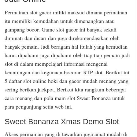
Permainan slot gacor miliki maksud dimana permainan
itu memiliki kemudahan untuk dimenangkan atau
gampang bocor. Game slot gacor ini banyak sekali
diminati dan dicari dan juga direkomendasikan oleh
banyak pemain. Jadi beragam hal itulah yang kemudian
harus dipahami juga dipahami oleh tiap tiap pemain judi
slot di dalam mempelajari informasi mengenai
keuntungan dan kegunaan bocoran RTP slot. Berikut ini
5 daftar slot online hoki dan gacor mudah menang yang
sering berikan jackpot. Berikut kita rangkum beberapa
cara menang dan pola main slot Sweet Bonanza untuk
para pengunjung setia web ini.
Sweet Bonanza Xmas Demo Slot
Akses permainan yang di tawarkan juga amat mudah di