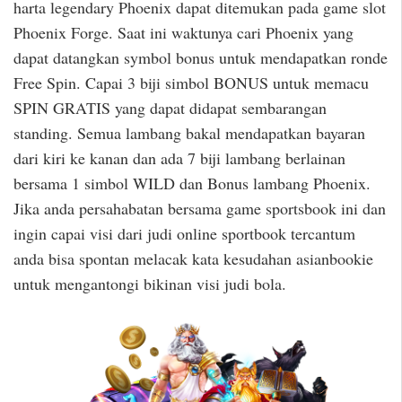
harta legendary Phoenix dapat ditemukan pada game slot
Phoenix Forge. Saat ini waktunya cari Phoenix yang
dapat datangkan symbol bonus untuk mendapatkan ronde
Free Spin. Capai 3 biji simbol BONUS untuk memacu
SPIN GRATIS yang dapat didapat sembarangan
standing. Semua lambang bakal mendapatkan bayaran
dari kiri ke kanan dan ada 7 biji lambang berlainan
bersama 1 simbol WILD dan Bonus lambang Phoenix.
Jika anda persahabatan bersama game sportsbook ini dan
ingin capai visi dari judi online sportbook tercantum
anda bisa spontan melacak kata kesudahan asianbookie
untuk mengantongi bikinan visi judi bola.