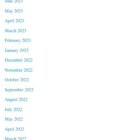
June 2023
May 2023
April 2023
March 2023
February 2023
January 2023
December 2022
November 2022
October 2022
September 2022
August 2022
July 2022
May 2022
April 2022
March 2022