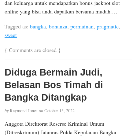
dan keluarga untuk mendapatkan bonus jackpot slot
online yang bisa anda dapatkan bersama mudah.…
Tagged as:
bangka
,
bonanza
,
permainan
,
pragmatic
,
sweet
{
Comments are closed
}
Diduga Bermain Judi,
Belasan Bos Timah di
Bangka Ditangkap
by
Raymond Jones
on
October 15, 2022
Anggota Direktorat Reserse Kriminal Umum
(Ditreskrimum) Jatanras Polda Kepulauan Bangka