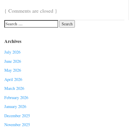
{
Comments are closed
}
Archives
July 2026
June 2026
May 2026
April 2026
March 2026
February 2026
January 2026
December 2025
November 2025