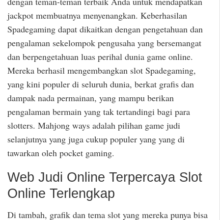
dengan teman-teman terbaik Anda untuk mendapatkan
jackpot membuatnya menyenangkan. Keberhasilan
Spadegaming dapat dikaitkan dengan pengetahuan dan
pengalaman sekelompok pengusaha yang bersemangat
dan berpengetahuan luas perihal dunia game online.
Mereka berhasil mengembangkan slot Spadegaming,
yang kini populer di seluruh dunia, berkat grafis dan
dampak nada permainan, yang mampu berikan
pengalaman bermain yang tak tertandingi bagi para
slotters. Mahjong ways adalah pilihan game judi
selanjutnya yang juga cukup populer yang yang di
tawarkan oleh pocket gaming.
Web Judi Online Terpercaya Slot
Online Terlengkap
Di tambah, grafik dan tema slot yang mereka punya bisa