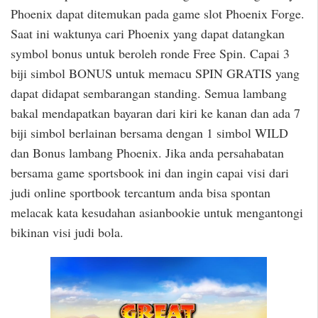
Phoenix dapat ditemukan pada game slot Phoenix Forge.
Saat ini waktunya cari Phoenix yang dapat datangkan
symbol bonus untuk beroleh ronde Free Spin. Capai 3
biji simbol BONUS untuk memacu SPIN GRATIS yang
dapat didapat sembarangan standing. Semua lambang
bakal mendapatkan bayaran dari kiri ke kanan dan ada 7
biji simbol berlainan bersama dengan 1 simbol WILD
dan Bonus lambang Phoenix. Jika anda persahabatan
bersama game sportsbook ini dan ingin capai visi dari
judi online sportbook tercantum anda bisa spontan
melacak kata kesudahan asianbookie untuk mengantongi
bikinan visi judi bola.