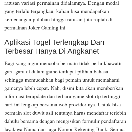
ratusan variasi permainan didalamnya. Dengan modal
yang terlalu terjangkau, kalian bisa mendapatkan
kemenangan puluhan hingga ratusan juta rupiah di
permainan Joker Gaming ini.
Aplikasi Togel Terlengkap Dan
Terbesar Hanya Di Angkanet
Bagi yang ingin mencoba bermain tidak perlu khawatir
gara-gara di dalam game terdapat pilihan bahasa
sehingga memudahkan bagi pemain untuk memahami
gamenya lebih cepat. Nah, disini kita akan memberikan
informasi terupdate dan terbaru game slot rtp tertinggi
hari ini lengkap bersama web provider nya. Untuk bisa
bermain slot duwit asli tentunya harus mendaftar terlebih
dahulu bersama dengan mengisikan formulir pendaftaran
layaknya Nama dan juga Nomor Rekening Bank. Semua