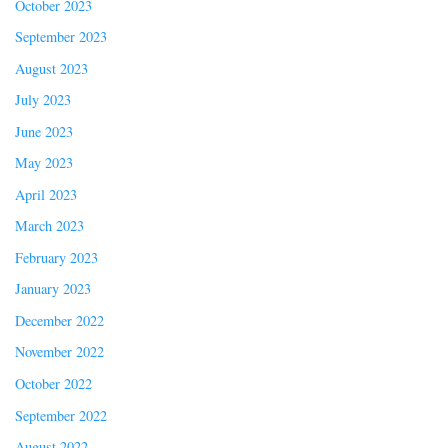
October 2023
September 2023
August 2023
July 2023
June 2023
May 2023
April 2023
March 2023
February 2023
January 2023
December 2022
November 2022
October 2022
September 2022
August 2022