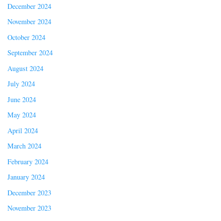
December 2024
November 2024
October 2024
September 2024
August 2024
July 2024
June 2024
May 2024
April 2024
March 2024
February 2024
January 2024
December 2023
November 2023