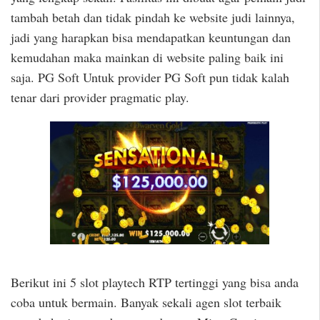
tambah betah dan tidak pindah ke website judi lainnya,
jadi yang harapkan bisa mendapatkan keuntungan dan
kemudahan maka mainkan di website paling baik ini
saja. PG Soft Untuk provider PG Soft pun tidak kalah
tenar dari provider pragmatic play.
Berikut ini 5 slot playtech RTP tertinggi yang bisa anda
coba untuk bermain. Banyak sekali agen slot terbaik