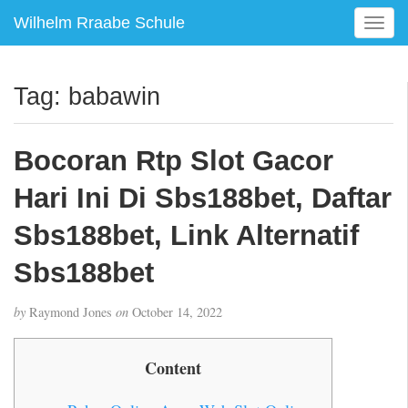
Wilhelm Rraabe Schule
T
o
g
g
Tag:
babawin
l
e
n
Bocoran Rtp Slot Gacor
a
v
Hari Ini Di Sbs188bet, Daftar
i
g
Sbs188bet, Link Alternatif
a
Sbs188bet
t
i
o
by
Raymond Jones
on
October 14, 2022
n
Content