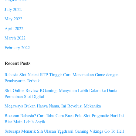
July 2022
May 2022
April 2022
March 2022
February 2022
Recent Posts
Rahasia Slot Netent RTP Tinggi: Cara Menemukan Game dengan
Pembayaran Terbaik
Slot Online Review BGaming: Menyelam Lebih Dalam ke Dunia
Permainan Slot Digital
Megaways Bukan Hanya Nama, Ini Revolusi Mekanika
Bocoran Rahasia? Cari Tahu Cara Baca Pola Slot Pragmatic Hari Ini
Biar Main Lebih Asyik
Seberapa Menarik Sih Ulasan Yggdrasil Gaming Vikings Go To Hell